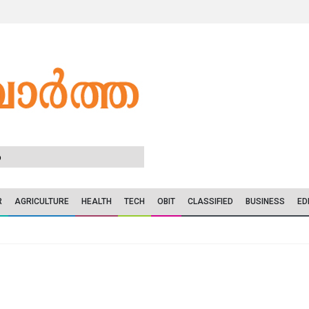
6
R
AGRICULTURE
HEALTH
TECH
OBIT
CLASSIFIED
BUSINESS
ED