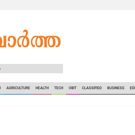
6
R
AGRICULTURE
HEALTH
TECH
OBIT
CLASSIFIED
BUSINESS
ED