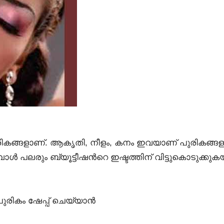
 പുരികങ്ങളാണ്. ആകൃതി, നീളം, കനം ഇവയാണ് പുരികങ്ങള
ോള്‍ പലരും ബ്യൂട്ടീഷന്‍റെ ഇഷ്ടത്തിന് വിട്ടുകൊടുക്കു
രികം ഷേപ്പ് ചെയ്യാന്‍