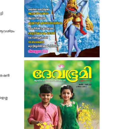
ടി
ന ആവശ്യം
്രേഷൻ
ഒളശ്ശ