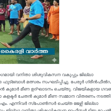
ാഗമായി വനിതാ ശിശുവികസന വകുപ്പും ജില്ലാ
 ഫുട്ബോൾ മത്സരം സംഘടിപ്പിച്ചു. പേരൂർ ഗ്രീൻഫീൽഡ
േതൻ കുമാർ മീണ ഉദ്ഘാടനം ചെയ്തു. വിജയികളായ ഗവൺ
ലാ കളക്ടർ ചേതൻ കുമാർ മീണ സമ്മാന വിതരണം നടത്തി
.എം. എന്നിവർ സ്പോൺസർ ചെയ്ത ജേഴ്സി ജില്ലാ
ം ജില്ലാ വനിതാ ശിശുവികസന ഓഫീസർ ടിജു റേച്ചൽ