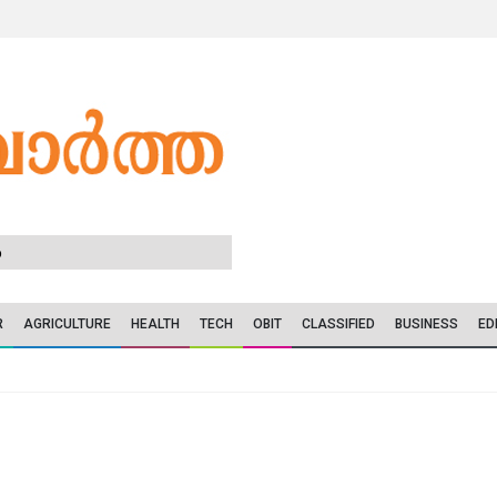
6
R
AGRICULTURE
HEALTH
TECH
OBIT
CLASSIFIED
BUSINESS
ED