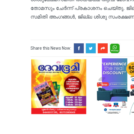
തോമസും ചേർന്ന് പ്രകാശനം ചെയ്തു. ജ
സമിതി അംഗങ്ങൾ, ജില്ല ശിശു സംരക്ഷണ 
Share this News Now: