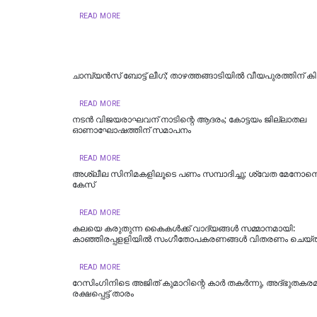
READ MORE
ചാമ്പ്യൻസ് ബോട്ട് ലീഗ്; താഴത്തങ്ങാടിയിൽ വീയപുരത്തിന് കി
READ MORE
നടൻ വിജയരാഘവന് നാടിന്റെ ആദരം; കോട്ടയം ജില്ലാതല
ഓണാഘോഷത്തിന് സമാപനം
READ MORE
അശ്ലീല സിനിമകളിലൂടെ പണം സമ്പാദിച്ചു; ശ്വേത മേനോന
കേസ്
READ MORE
കലയെ കരുതുന്ന കൈകൾക്ക് വാദ്യങ്ങൾ സമ്മാനമായി:
കാഞ്ഞിരപ്പളളിയിൽ സംഗീതോപകരണങ്ങൾ വിതരണം ചെയ്
READ MORE
റേസിംഗിനിടെ അജിത് കുമാറിന്റെ കാർ തകർന്നു, അദ്ഭുതകര
രക്ഷപ്പെട്ട് താരം