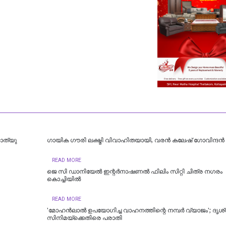
മാത്യു
ഗായിക ഗൗരി ലക്ഷ്മി വിവാഹിതയായി, വരൻ കലേഷ് ഗോവിന്ദൻ
READ MORE
ജെ സി ഡാനിയേൽ ഇന്റർനാഷണൽ ഫിലിം സിറ്റി ചിത്ര നഗരം
കൊച്ചിയിൽ
READ MORE
'മോഹന്‍ലാല്‍ ഉപയോഗിച്ച വാഹനത്തിന്റെ നമ്പര്‍ വ്യാജം'; ദൃശ്
സിനിമയ്‌ക്കെതിരെ പരാതി