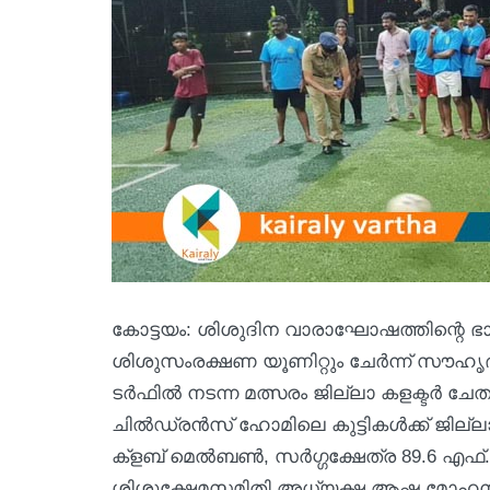
കോട്ടയം: ശിശുദിന വാരാഘോഷത്തിന്റെ ഭ
ശിശുസംരക്ഷണ യൂണിറ്റും ചേർന്ന് സൗഹൃദ
ടർഫിൽ നടന്ന മത്സരം ജില്ലാ കളക്ടർ ച
ചിൽഡ്രൻസ് ഹോമിലെ കുട്ടികൾക്ക് ജില്
ക്ളബ് മെൽബൺ, സർഗ്ഗക്ഷേത്ര 89.6 എഫ്
ശിശുക്ഷേമസമിതി അധ്യക്ഷ ആഷ മോഹനു