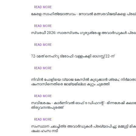
READ MORE
കേരള സാഹിത്യോത്സവം - നോവല്‍ മത്സരവിജയികളെ പ്രഖ്യ
READ MORE
സ്വരധീ 2026: സാരസ്വതം ഗുരുശ്രേഷ്ഠ അവാർഡുകൾ പ്രഖ്യ
READ MORE
72-ാമത് നെഹ്‌റു ട്രോഫി വള്ളംകളി ഓഗസ്റ്റ് 22-ന്
READ MORE
നിവിൻ പോളിയെ വ്യാജ കേസിൽ കുടുക്കാൻ ശ്രമം; നിർമാതാ
ഷംനാസിനെതിരെ ജാമ്യമില്ലാ കുറ്റം ചുമത്തി
READ MORE
സവിശേഷം - കാർണിവൽ ഓഫ് ദ ഡിഫറന്റ് - ഭിന്നശേഷി കലാ
തിരുവനന്തപുരത്ത്
READ MORE
സംസ്ഥാന ചലച്ചിത്ര അവാര്‍ഡുകൾ പ്രഖ്യാപിച്ചു; മമ്മൂട്ടി മിക
ഷംല ഹംസ നടി