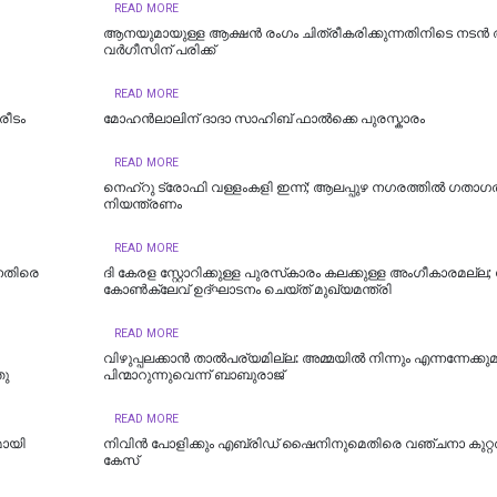
READ MORE
ആനയുമായുള്ള ആക്ഷൻ രംഗം ചിത്രീകരിക്കുന്നതിനിടെ നടൻ
വർഗീസിന് പരിക്ക്
READ MORE
രീടം
മോഹൻലാലിന് ദാദാ സാഹിബ് ഫാൽക്കെ പുരസ്കാരം
READ MORE
നെഹ്‌റു ട്രോഫി വള്ളംകളി ഇന്ന്; ആലപ്പുഴ നഗരത്തില്‍ ഗതാഗ
നിയന്ത്രണം
READ MORE
െതിരെ
ദി കേരള സ്റ്റോറിക്കുള്ള പുരസ്‌കാരം കലക്കുള്ള അംഗീകാരമല്ല
കോണ്‍ക്ലേവ് ഉദ്ഘാടനം ചെയ്ത് മുഖ്യമന്ത്രി
READ MORE
വിഴുപ്പലക്കാൻ താൽപര്യമില്ല: അമ്മയിൽ നിന്നും എന്നന്നേക്കു
തു
പിന്മാറുന്നുവെന്ന് ബാബുരാജ്
READ MORE
മായി
നിവിന്‍ പോളിക്കും എബ്രിഡ് ഷൈനിനുമെതിരെ വഞ്ചനാ കുറ്റത
കേസ്