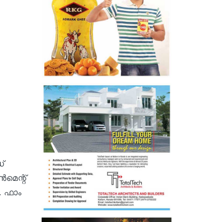
്
മെന്റ്
. ഫാം