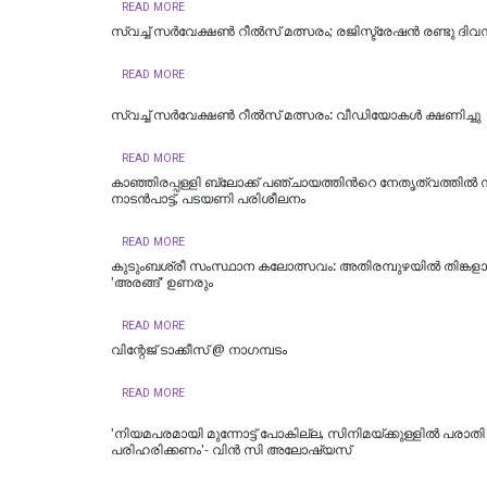
READ MORE
സ്വച്ച് സർവേക്ഷൺ റീൽസ് മത്സരം; രജിസ്ട്രേഷൻ രണ്ടു ദിവ
READ MORE
സ്വച്ച് സർവേക്ഷൺ റീൽസ് മത്സരം: വീഡിയോകള്‍ ക്ഷണിച്ചു
READ MORE
കാഞ്ഞിരപ്പള്ളി ബ്ലോക്ക് പഞ്ചായത്തിന്‍റെ നേതൃത്വത്തില്
നാടൻപാട്ട്, പടയണി പരിശീലനം
READ MORE
കുടുംബശ്രീ സംസ്ഥാന കലോത്സവം: അതിരമ്പുഴയില്‍ തിങ്കളാ
'അരങ്ങ്' ഉണരും
READ MORE
വിന്റേജ് ടാക്കീസ് @ നാഗമ്പടം
READ MORE
'നിയമപരമായി മുന്നോട്ട് പോകില്ല, സിനിമയ്ക്കുള്ളിൽ പരാതി
പരിഹരിക്കണം'- വിൻ സി അലോഷ്യസ്