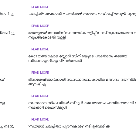
READ MORE
ാപിച്ചു
ചലച്ചിത്ര അക്കാദമി ചെയർമാൻ സ്ഥാനം രാജിവച്ച് റസൂൽ പൂക്കുട്
READ MORE
ാപിച്ചു
‌മഞ്ഞുമ്മൽ ബോയ്സ് സാമ്പത്തിക തട്ടിപ്പ് കേസ് റദ്ദാക്കണമെന്
സുപ്രീംകോ‌ടതി തള്ളി
READ MORE
കോട്ടയത്ത് കേരള സ്റ്റോറി സിനിമയുടെ പ്രദർശനം തടഞ്ഞ്
ഡിവൈഎഫ്ഐ പ്രവർത്തകർ
READ MORE
വ്
ഭിന്നശേഷിക്കാർക്കായി സംസ്ഥാനതല കായിക മത്സരം; രജിസ്‌ട
ആരംഭിച്ചു
READ MORE
മേള
സംസ്ഥാന സ്‌പെഷ്യല്‍ സ്‌കൂള്‍ കലോത്സവം: ചാമ്പ്യന്മാരായി 
സര്‍ക്കാര്‍ ഹൈസ്‌കൂള്‍
READ MORE
ച്ച നടൻ,
'സത്യൻ ചലച്ചിത്ര പുരസ്‌കാരം' നടി ഉർവശിക്ക്