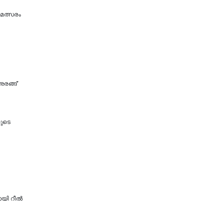
മത്സരം
രങ്ങ്'
ളുടെ
ായി റീൽ