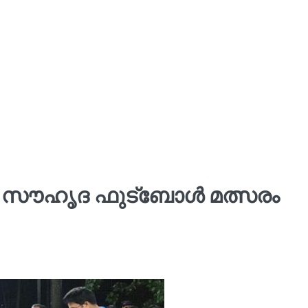
 സൗഹൃദ ഫുട്ബോൾ മത്സരം