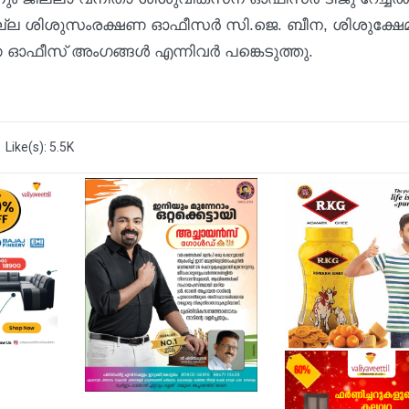
ില്ല ശിശുസംരക്ഷണ ഓഫീസർ സി.ജെ. ബീന, ശിശുക്ഷേ
ഓഫീസ് അംഗങ്ങൾ എന്നിവർ പങ്കെടുത്തു.
Like(s): 5.5K