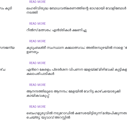
READ MORE
സം കൂടി
ലഹരിവിരുദ്ധ ബോധവത്കരണത്തിന്റെ ഭാഗമായി വോളിബോൾ 
നടത്തി
READ MORE
റീല്‍സ് മത്സരം: എന്‍ട്രികള്‍ ക്ഷണിച്ചു
READ MORE
‍ സൗജന്യ
കുടുംബശ്രീ സംസ്ഥാന കലോത്സവം: അതിരമ്പുഴയില്‍ നാളെ 'അ
ഉണരും
READ MORE
ഴ്ച
എന്‍റെ കേരളം പ്രദര്‍ശന വിപണന മേളയ്ക്ക് മിഴിവേകി കുട്ടിക
കലാപരിപാടികള്‍
READ MORE
ആനന്ദത്തിലൂടെ ആനന്ദം: മേളയിൽ വേറിട്ട കാഴ്ചയൊരുക്കി
കായികവകുപ്പ്
READ MORE
ബെംഗളൂരുവിൽ നടുറോഡിൽ കസേരയിട്ടിരുന്ന് മദ്യപിക്കുന്നത
ചെയ്തു; യുവാവ് അറസ്റ്റിൽ