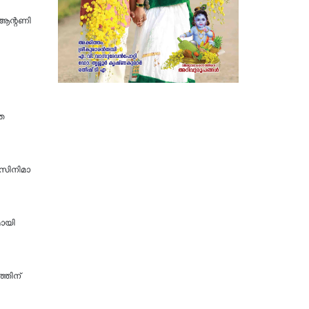
 ആന്റണി
ത
; സിനിമാ
മായി
്തിന്