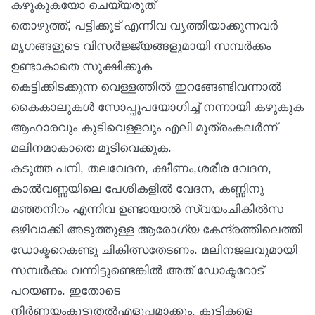
കഴുകുകയോ ചെയ്യരുത്
തൊഴുത്ത്, പട്ടിക്കൂട് എന്നിവ വൃത്തിയാക്കുന്നവർ
മൃഗങ്ങളുടെ വിസർജ്ജ്യങ്ങളുമായി സമ്പർക്കം
ഉണ്ടാകാതെ സൂക്ഷിക്കുക
കെട്ടിക്കിടക്കുന്ന വെള്ളത്തിൽ ഇറങ്ങേണ്ടിവന്നാൽ
കൈകാലുകൾ സോപ്പുപയോഗിച്ച് നന്നായി കഴുകുക
ആഹാരവും കുടിവെള്ളവും എലി മൂത്രംകലർന്ന്
മലിനമാകാതെ മൂടിവെക്കുക.
കടുത്ത പനി, തലവേദന, ക്ഷീണം,ശരീര വേദന,
കാൽവണ്ണയിലെ പേശികളിൽ വേദന, കണ്ണിനു
മഞ്ഞനിറം എന്നിവ ഉണ്ടായാൽ സ്വയംചികിൽസ
ഒഴിവാക്കി അടുത്തുള്ള ആരോഗ്യ കേന്ദ്രത്തിലെത്തി
ഡോക്ടറെകണ്ടു ചികിത്സതേടണം. മലിനജലവുമായി
സമ്പർക്കം വന്നിട്ടുണ്ടെങ്കിൽ അത് ഡോക്ടറോട്
പറയണം. ഇതോടെ
നിർണയംകൂടുതൽഎളുപ്പമാക്കും. കുട്ടികളെ