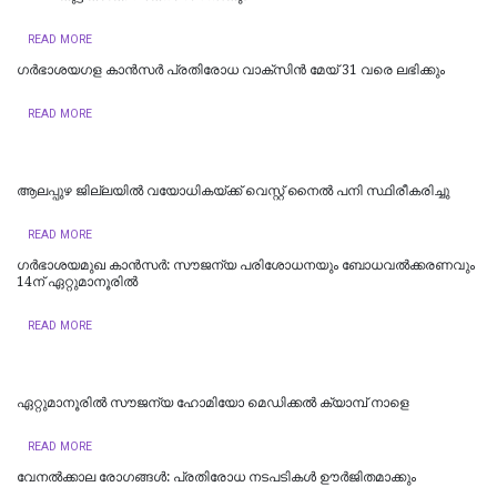
READ MORE
ഗർഭാശയഗള കാൻസർ പ്രതിരോധ വാക്‌സിൻ മേയ് 31 വരെ ലഭിക്കും
READ MORE
ആലപ്പുഴ ജില്ലയിൽ വയോധികയ്ക്ക് വെസ്റ്റ് നൈൽ പനി സ്ഥിരീകരിച്ചു
READ MORE
ഗർഭാശയമുഖ കാൻസർ: സൗജന്യ പരിശോധനയും ബോധവൽക്കരണവും
14ന് ഏറ്റുമാനൂരിൽ
READ MORE
ഏറ്റുമാനൂരിൽ സൗജന്യ ഹോമിയോ മെഡിക്കൽ ക്യാമ്പ് നാളെ
READ MORE
വേനൽക്കാല രോഗങ്ങൾ: പ്രതിരോധ നടപടികൾ ഊർജിതമാക്കും