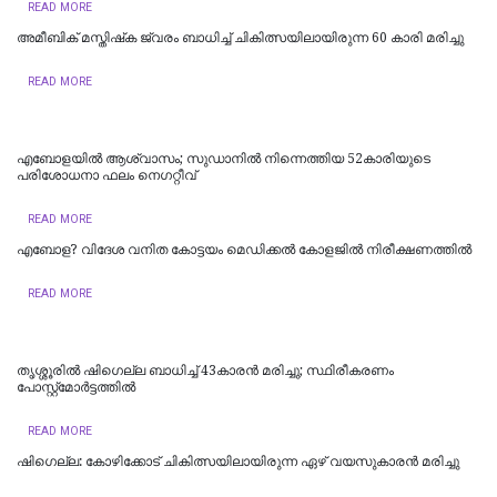
READ MORE
അമീബിക് മസ്തിഷ്‌ക ജ്വരം ബാധിച്ച് ചികിത്സയിലായിരുന്ന 60 കാരി മരിച്ചു
READ MORE
എബോളയിൽ ആശ്വാസം; സുഡാനിൽ നിന്നെത്തിയ 52കാരിയുടെ
പരിശോധനാ ഫലം നെഗറ്റീവ്
READ MORE
എ​ബോ​ള? വി​ദേ​ശ വ​നി​ത കോ​ട്ട​യം മെ​ഡി​ക്ക​ൽ കോ​ള​ജി​ൽ നി​രീ​ക്ഷ​ണ​ത്തി​ൽ
READ MORE
തൃശ്ശൂരിൽ ഷിഗെല്ല ബാധിച്ച് 43കാരൻ മരിച്ചു; സ്ഥിരീകരണം
പോസ്റ്റ്‌മോര്‍ട്ടത്തില്‍
READ MORE
ഷിഗെല്ല: കോഴിക്കോട് ചികിത്സയിലായിരുന്ന ഏഴ് വയസുകാരന്‍ മരിച്ചു