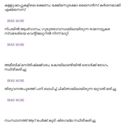
കള്ളുഷാപ്പുകളിലെ ഭക്ഷണം; ഭക്ഷ്യസുരക്ഷാ ലൈസന്‍സ് കര്‍ശനമാക്കി
എക്‌സൈസ്
READ MORE
നിപയിൽ ആശ്വാസം; ഗുരുതരാവസ്ഥയിലായിരുന്ന രാമനാട്ടുകര
സ്വദേശിയെ വെന്റിലേറ്ററിൽ നിന്ന് മാറ്റി
READ MORE
അമീബിക് മസ്‌തിഷ്‌കജ്വരം; കൊയിലാണ്ടിയിൽ ഒരാൾക്ക് രോഗം
സ്ഥിരീകരിച്ചു
READ MORE
തിരുവനന്തപുരത്ത് പനി ബാധിച്ച് ചികിത്സയിലായിരുന്ന യുവതി മരിച്ചു
READ MORE
സംസ്ഥാനത്ത് ആറ് പേര്‍ക്ക് കൂടി ഷിഗെല്ല സ്ഥിരീകരിച്ചു