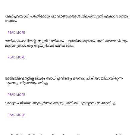
പകർച്ചവ്യാധി പ്രതിരോധ പ്രവർത്തനങ്ങൾ വിലയിരുത്തി ഏകാരോഗ്യം
യോഗം
READ MORE
വനിതാഫെഡിന്റെ 'സൂതികാമിത്രം' പദ്ധതിക്ക് തുടക്കം; ഇനി അമ്മമാർക്കും
കുഞ്ഞുങ്ങൾക്കും ആയുർവേദ പരിചരണം
READ MORE
അമീബിക് മസ്തിഷ്ക ജ്വരം ബാധിച്ച് വീണ്ടും മരണം; ചികിത്സയിലായിരുന്ന
കുഞ്ഞും വീട്ടമ്മയും മരിച്ചു
READ MORE
കോട്ടയം ജില്ലാ ആയുർവേദ ആശുപത്രിക്ക് പുരസ്കാരം സമ്മാനിച്ചു
READ MORE