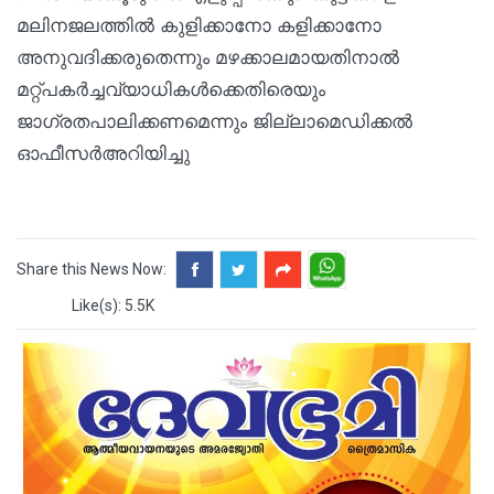
മലിനജലത്തിൽ കുളിക്കാനോ കളിക്കാനോ
അനുവദിക്കരുതെന്നും മഴക്കാലമായതിനാൽ
മറ്റ്പകർച്ചവ്യാധികൾക്കെതിരെയും
ജാഗ്രതപാലിക്കണമെന്നും ജില്ലാമെഡിക്കൽ
ഓഫീസർഅറിയിച്ചു
Share this News Now:
Like(s): 5.5K