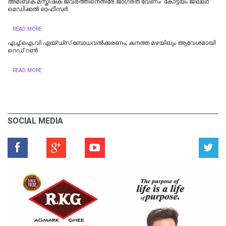
അമീബിക് മസ്തിഷ്‌ക ജ്വരത്തിനെതിരേ ജാഗ്രത വേണം- കോട്ടയം ജില്ലാ
മെഡിക്കൽ ഓഫീസർ
READ MORE
എച്ച്.ഐ.വി എയ്ഡ്‌സ് ബോധവൽക്കരണം; കനത്ത മഴയിലും ആവേശമായി
റെഡ് റൺ
READ MORE
SOCIAL MEDIA