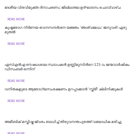
ദേശീയ വിരവിമുക്ത ദിനാചരണം: ജില്ലാതല ഉദ്ഘാടനം ചൊവ്വാഴ്ച
READ MORE
കുഷ്ഠരോഗ നിര്‍ണയ ഭവനസന്ദര്‍ശന യജ്ഞം 'അശ്വമേധം' ജനുവരി ഏഴു
മുതല്‍
READ MORE
എസ്എന്‍എ ഔഷധശാല സ്ഥാപകന്‍ ഉണ്ണിമൂസിന്‍റെ 125-ാം ജന്മവാര്‍ഷികം
ഡിസംബര്‍ ഒന്നിന്
READ MORE
വനിതകളുടെ ആരോഗ്യസംരക്ഷണം ഉറപ്പാക്കാൻ 'സ്ത്രീ' ക്ലിനിക്കുകൾ
READ MORE
അമീബിക് മസ്തിഷ്ക ജ്വരം ബാധിച്ച് തിരുവനന്തപുരത്ത് വയോധിക മരിച്ചു
READ MORE