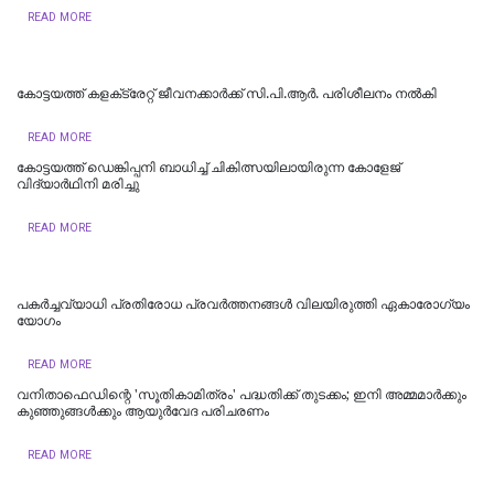
READ MORE
കോട്ടയത്ത് കളക്‌ട്രേറ്റ് ജീവനക്കാർക്ക് സി.പി.ആർ. പരിശീലനം നൽകി
READ MORE
കോട്ടയത്ത് ഡെങ്കിപ്പനി ബാധിച്ച് ചികിത്സയിലായിരുന്ന കോളേജ്
വിദ്യാര്‍ഥിനി മരിച്ചു
READ MORE
പകർച്ചവ്യാധി പ്രതിരോധ പ്രവർത്തനങ്ങൾ വിലയിരുത്തി ഏകാരോഗ്യം
യോഗം
READ MORE
വനിതാഫെഡിന്റെ 'സൂതികാമിത്രം' പദ്ധതിക്ക് തുടക്കം; ഇനി അമ്മമാർക്കും
കുഞ്ഞുങ്ങൾക്കും ആയുർവേദ പരിചരണം
READ MORE