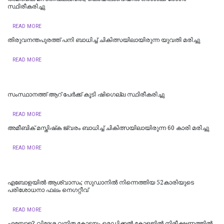
സ്ഥിരീകരിച്ചു
READ MORE
തിരുവനന്തപുരത്ത് പനി ബാധിച്ച് ചികിത്സയിലായിരുന്ന യുവതി മരിച്ചു
READ MORE
സംസ്ഥാനത്ത് ആറ് പേര്‍ക്ക് കൂടി ഷിഗെല്ല സ്ഥിരീകരിച്ചു
READ MORE
അമീബിക് മസ്തിഷ്‌ക ജ്വരം ബാധിച്ച് ചികിത്സയിലായിരുന്ന 60 കാരി മരിച്ചു
READ MORE
എബോളയിൽ ആശ്വാസം; സുഡാനിൽ നിന്നെത്തിയ 52കാരിയുടെ
പരിശോധനാ ഫലം നെഗറ്റീവ്
READ MORE
എ​ബോ​ള? വി​ദേ​ശ വ​നി​ത കോ​ട്ട​യം മെ​ഡി​ക്ക​ൽ കോ​ള​ജി​ൽ നി​രീ​ക്ഷ​ണ​ത്തി​ൽ