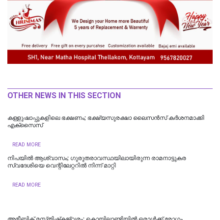
OTHER NEWS IN THIS SECTION
കള്ളുഷാപ്പുകളിലെ ഭക്ഷണം; ഭക്ഷ്യസുരക്ഷാ ലൈസന്‍സ് കര്‍ശനമാക്കി
എക്‌സൈസ്
READ MORE
നിപയിൽ ആശ്വാസം; ഗുരുതരാവസ്ഥയിലായിരുന്ന രാമനാട്ടുകര
സ്വദേശിയെ വെന്റിലേറ്ററിൽ നിന്ന് മാറ്റി
READ MORE
അമീബിക് മസ്‌തിഷ്‌കജ്വരം; കൊയിലാണ്ടിയിൽ ഒരാൾക്ക് രോഗം