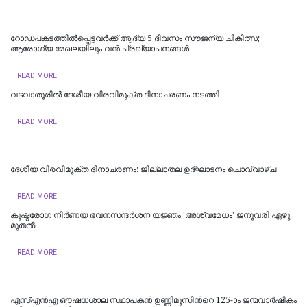
റോഡപകടത്തില്‍പ്പെട്ടവർക്ക് ആദ്യ 5 ദിവസം സൗജന്യ ചികിത്സ;
ആരോഗ്യ മേഖലയിലും വൻ പ്രഖ്യാപനങ്ങൾ
READ MORE
വടവാതൂരില്‍ ദേശീയ വിരവിമുക്ത ദിനാചരണം നടത്തി
READ MORE
ദേശീയ വിരവിമുക്ത ദിനാചരണം: ജില്ലാതല ഉദ്ഘാടനം ചൊവ്വാഴ്ച
READ MORE
കുഷ്ഠരോഗ നിര്‍ണയ ഭവനസന്ദര്‍ശന യജ്ഞം 'അശ്വമേധം' ജനുവരി ഏഴു
മുതല്‍
READ MORE
എസ്എന്‍എ ഔഷധശാല സ്ഥാപകന്‍ ഉണ്ണിമൂസിന്‍റെ 125-ാം ജന്മവാര്‍ഷികം