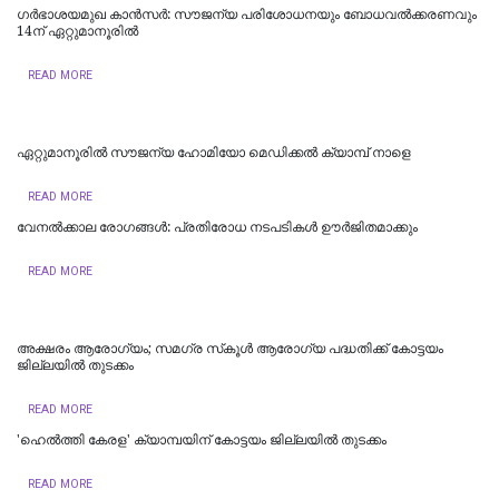
ഗർഭാശയമുഖ കാൻസർ: സൗജന്യ പരിശോധനയും ബോധവൽക്കരണവും
14ന് ഏറ്റുമാനൂരിൽ
READ MORE
ഏറ്റുമാനൂരിൽ സൗജന്യ ഹോമിയോ മെഡിക്കൽ ക്യാമ്പ് നാളെ
READ MORE
വേനൽക്കാല രോഗങ്ങൾ: പ്രതിരോധ നടപടികൾ ഊർജിതമാക്കും
READ MORE
​അക്ഷരം ആരോഗ്യം; സമഗ്ര സ്‌കൂൾ ആരോഗ്യ പദ്ധതിക്ക് കോട്ടയം
ജില്ലയിൽ തുടക്കം
READ MORE
'ഹെൽത്തി കേരള' ക്യാമ്പയിന് കോട്ടയം ജില്ലയിൽ തുടക്കം
READ MORE