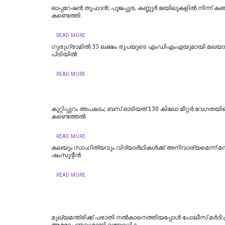
ഓപ്പറേഷൻ തൂഫാൻ: പൂജപ്പുര, കണ്ണൂർ ജയിലുകളിൽ നിന്ന് കഞ
കണ്ടെത്തി
READ MORE
ഗുരുഗ്രാമിൽ 35 ലക്ഷം രൂപയുടെ എംഡിഎംഎയുമായി മലയാള
പിടിയില്‍
READ MORE
കുറ്റിപ്പുറം അപകടം; ബസ് ഓടിയത് 130 കിലോ മീറ്റർ വേഗതയില
കണ്ടെത്തൽ
READ MORE
കലയും സാഹിത്യവും വിദ്യാർഥികൾക്ക് അനിവാര്യമെന്ന് മന
ഷംസുദ്ദീൻ
READ MORE
മുഖ്യമന്ത്രിക്ക് പരാതി നൽകാനെത്തിയപ്പോൾ പോലീസ് മർദിച്ച