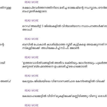
READ MORE
നതിനുള്ള
രക്ഷാപ്രവർത്തനത്തിനിടെ മരിച്ച രാജേഷിന്റെ സംസ്കാരം ഔദ്
ബഹുമതികളോടെ
READ MORE
റെഡ് അലർട്ട്: 5 ജില്ലകളിൽ വിദ്യാഭ്യാസ സ്ഥാപനങ്ങൾക്ക് 
അവധി
READ MORE
്റെ
ബസിൽ പോകാൻ കാശില്ലാത്ത സ്ത്രീ കുട്ടികളെ അയക്കുന്നത് 
സ്‌കൂളിലേക്ക്- അധിക്ഷേപിച്ച് സി.പി. ജോൺ
READ MORE
ായി
'ഉത്തരവാദിത്വങ്ങളിൽ അതീവ ഭക്തിയും ജാഗ്രതയും പുലര്‍ത്
കണ്ഠരര് ബ്രഹ്മദത്തനെ ഉപദേശിച്ച് ഹൈക്കോടതി
READ MORE
ു; അഞ്ച്
കോട്ടയം ജില്ലയിലെ വിനോദസഞ്ചാര കേന്ദ്രങ്ങളിൽ വിലക്ക്
READ MORE
കോലാഹലമേട്ടിൽ വീടിന് മുകളിലേക്ക് മണ്ണിടിഞ്ഞു വീണു; ഒരാൾ മ
READ MORE