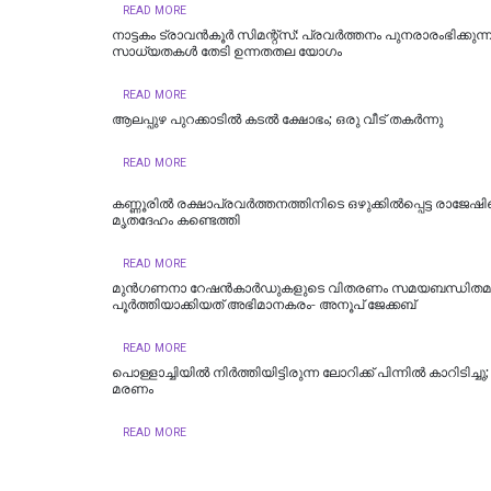
READ MORE
നാട്ടകം ട്രാവൻകൂർ സിമന്റ്സ്: പ്രവർത്തനം പുനരാരംഭിക്കുന്
സാധ്യതകൾ തേടി ഉന്നതതല യോഗം
READ MORE
ആലപ്പുഴ പുറക്കാടിൽ കടൽ ക്ഷോഭം; ഒരു വീട് തകർന്നു
READ MORE
കണ്ണൂരിൽ രക്ഷാപ്രവർത്തനത്തിനിടെ ഒഴുക്കിൽപ്പെട്ട രാജേഷിന
മൃതദേഹം കണ്ടെത്തി
READ MORE
മുൻഗണനാ റേഷൻകാർഡുകളുടെ വിതരണം സമയബന്ധിതമ
പൂർത്തിയാക്കിയത് അഭിമാനകരം- അനൂപ് ജേക്കബ്
READ MORE
പൊള്ളാച്ചിയില്‍ നിർത്തിയിട്ടിരുന്ന ലോറിക്ക് പിന്നിൽ കാറിടിച്ച
മരണം
READ MORE