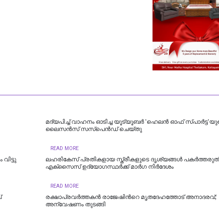
മദ്യപിച്ച് വാഹനം ഓടിച്ച യൂട്യൂബർ 'ഹെലൻ ഓഫ് സ്പാർട്ട'യു
ലൈസൻസ് സസ്പെൻഡ് ചെയ്തു
READ MORE
ിട്ടു
ലഹരികേസ് പ്രതികളായ സ്ത്രീകളുടെ ദൃശ്യങ്ങള്‍ പകര്‍ത്തരുത്
എക്സൈസ് ഉദ്യോഗസ്ഥര്‍ക്ക് മാര്‍ഗ നിര്‍ദേശം
READ MORE
്
രക്ഷാപ്രവർത്തകൻ രാജേഷിന്‍റെ മൃതദേഹത്തോട് അനാദരവ്;
അന്വേഷണം തുടങ്ങി