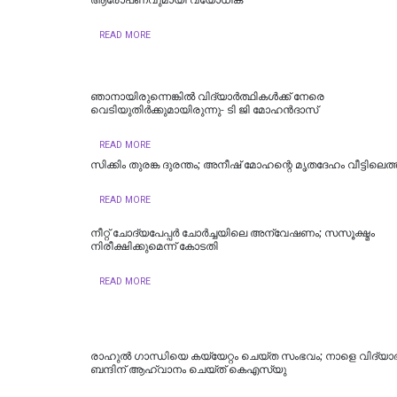
ആരോപണവുമായി വയോധിക
READ MORE
ഞാനായിരുന്നെങ്കില്‍ വിദ്യാര്‍ത്ഥികള്‍ക്ക് നേരെ
വെടിയുതിര്‍ക്കുമായിരുന്നു- ടി ജി മോഹൻദാസ്
READ MORE
സിക്കിം തുരങ്ക ​​​ദുരന്തം; അനീഷ്‌ മോഹന്റെ മൃതദേഹം വീട്ടിലെത്ത
READ MORE
നീറ്റ് ചോദ്യപേപ്പര്‍ ചോര്‍ച്ചയിലെ അന്വേഷണം; സസൂക്ഷ്മം
നിരീക്ഷിക്കുമെന്ന് കോടതി
READ MORE
രാഹുൽ ​ഗാന്ധിയെ കയ്യേറ്റം ചെയ്ത സംഭവം‌; നാളെ വിദ്യ
ബന്ദിന് ആഹ്വാനം ചെയ്ത് കെഎസ്‍യു