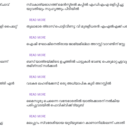
്ചാവ്
സ്വകാര്യഭാഗത്ത് മെൻസ്ട്രൽ കപ്പിൽ എംഡിഎംഎ ഒളിപ്പിച്ചു;
യുവതിയും സുഹൃത്തും പിടിയിൽ
READ MORE
ി പൈലറ്റ്
തുലാഭാര ത്രാസ് പൊട്ടിവീണു; വി മുരളീധരന്‍ എംഎല്‍എക്ക് പരി
READ MORE
ഐഷി ഘോഷിനെതിരായ ജാമ്യമില്ലാ അറസ്റ്റ് വാറണ്ടിന് സ്റ്റേ
READ MORE
െന്ന്
ബസ് യാത്രയ്ക്കിടെ ഉച്ചത്തിൽ പാട്ടുകൾ വേണ്ട; പെരുമാറ്റച്ചട്ടവ
തമിഴ്‌നാട് സര്‍ക്കാര്‍
READ MORE
്ത്രി എൻ
വടകര ലഹരിക്കേസ്; ഒരു അധ്യാപിക കൂടി അറസ്റ്റില്‍
READ MORE
മൈസൂരു-ചെന്നൈ വന്ദേഭാരതില്‍ യാത്രക്കാരന് നല്‍കിയ
പരിപ്പുവടയില്‍ ഫെവിക്വിക്ക് ട്യൂബ്
READ MORE
ു;
മലപ്പുറം സ്വദേശിയായ യൂട്യൂബറെ കാണാനില്ലെന്ന് പരാതി