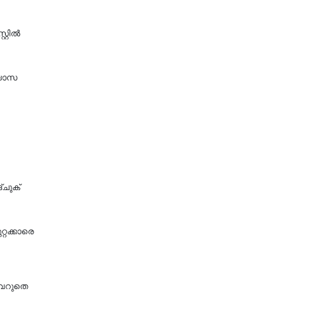
റ്റിൽ
ഭ്യാസ
്ചുക്
റ്റക്കാരെ
വെറുതെ