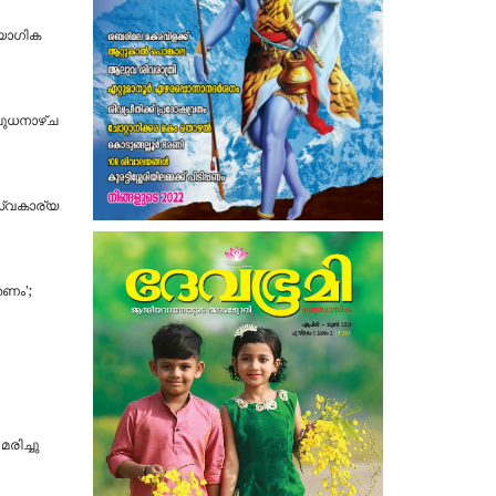
യോ​ഗിക
ബുധനാഴ്ച
സ്വകാര്യ
തണം';
രിച്ചു