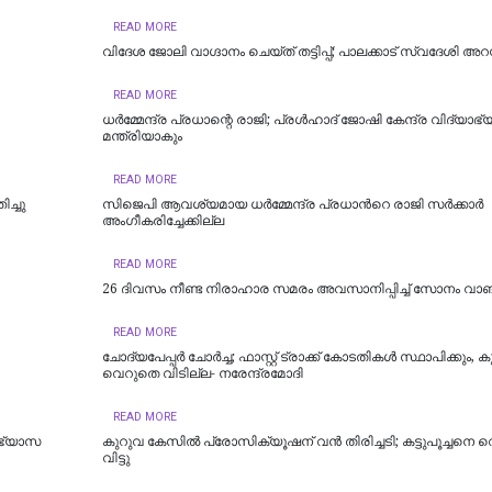
READ MORE
വിദേശ ജോലി വാഗ്ദാനം ചെയ്ത് തട്ടിപ്പ്; പാലക്കാട് സ്വദേശി അറസ്
READ MORE
ധര്‍മ്മേന്ദ്ര പ്രധാന്റെ രാജി; പ്രള്‍ഹാദ് ജോഷി കേന്ദ്ര വിദ്യാ
മന്ത്രിയാകും
READ MORE
ിച്ചു
സിജെപി ആവശ്യമായ ധർമ്മേന്ദ്ര പ്രധാന്‍റെ രാജി സർക്കാർ
അംഗീകരിച്ചേക്കില്ല
READ MORE
26 ദിവസം നീണ്ട നിരാഹാര സമരം അവസാനിപ്പിച്ച് സോനം വാങ
READ MORE
ചോദ്യപേപ്പർ ചോർച്ച; ഫാസ്റ്റ് ട്രാക്ക് കോടതികള്‍ സ്ഥാപിക്കും, കു
വെറുതെ വിടില്ല- നരേന്ദ്രമോദി
READ MORE
ാഭ്യാസ
കുറുവ കേസിൽ പ്രോസിക്യൂഷന് വൻ തിരിച്ചടി; കട്ടുപൂച്ചനെ 
വിട്ടു