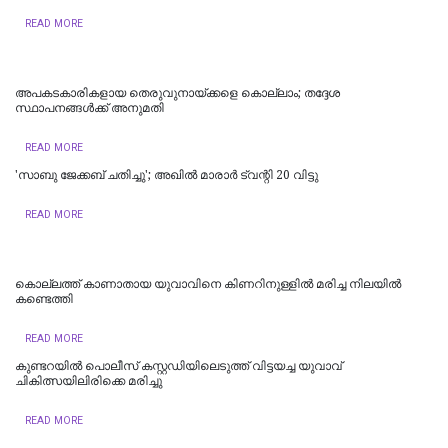
READ MORE
അപകടകാരികളായ തെരുവുനായ്ക്കളെ കൊല്ലാം; തദ്ദേശ
സ്ഥാപനങ്ങൾക്ക് അനുമതി
READ MORE
'സാബു ജേക്കബ് ചതിച്ചു'; അഖിൽ മാരാർ ട്വന്റി 20 വിട്ടു
READ MORE
കൊല്ലത്ത് കാണാതായ യുവാവിനെ കിണറിനുള്ളിൽ മരിച്ച നിലയിൽ
കണ്ടെത്തി
READ MORE
കുണ്ടറയിൽ പൊലീസ് കസ്റ്റഡിയിലെടുത്ത് വിട്ടയച്ച യുവാവ്
ചികിത്സയിലിരിക്കെ മരിച്ചു
READ MORE