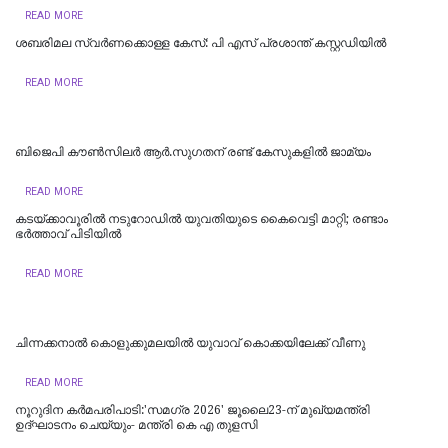
READ MORE
ശബരിമല സ്വര്‍ണക്കൊള്ള കേസ്: പി എസ് പ്രശാന്ത് കസ്റ്റഡിയില്‍
READ MORE
ബിജെപി കൗണ്‍സിലര്‍ ആര്‍.സുഗതന് രണ്ട് കേസുകളില്‍ ജാമ്യം
READ MORE
കടയ്ക്കാവൂരിൽ നടുറോഡില്‍ യുവതിയുടെ കൈവെട്ടി മാറ്റി; രണ്ടാം
ഭര്‍ത്താവ് പിടിയിൽ
READ MORE
ചിന്നക്കനാൽ കൊളുക്കുമലയില്‍ യുവാവ് കൊക്കയിലേക്ക് വീണു
READ MORE
നൂറുദിന കർമപരിപാടി:'സമഗ്ര 2026' ജൂലൈ23-ന് മുഖ്യമന്ത്രി
ഉദ്ഘാടനം ചെയ്യും- മന്ത്രി കെ എ തുളസി