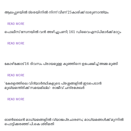
ആലപ്പുഴയിൽ ട്രെയിനില്‍ നിന്ന് വീണ് 25കാരിക്ക് ദാരുണാന്ത്യം
READ MORE
പൊലീസ് സേനയിൽ വൻ അഴിച്ചുപണി; 161 ഡിവൈഎസ്പിമാര്‍ക്ക് മാറ്റം
READ MORE
കോഴിക്കോട് 16 ​ദിവസം പ്രായമുള്ള കുഞ്ഞിനെ ഉപേക്ഷിച്ച് അമ്മ മുങ്ങി
READ MORE
'കേരളത്തിലെ വിദ്യാർത്ഥികളുടെ പ്രശ്നങ്ങളിൽ ഇടപെടാൻ
മുഖ്യമന്ത്രിക്ക് സമയമില്ല'- രാജീവ് ചന്ദ്രശേഖർ
READ MORE
ഓൺലൈൻ മാധ്യമങ്ങളിൽ വ്യാജപ്രചാരണം; മാധ്യമങ്ങൾക്ക് മുന്നിൽ
പൊട്ടിക്കരഞ്ഞ് പി.കെ ശ്രീമതി