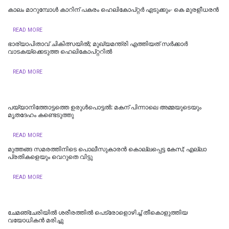
കാലം മാറുമ്പോൾ കാറിന് പകരം ഹെലികോപ്റ്റർ എടുക്കും- കെ മുരളീധരന്‍
READ MORE
ഭാര്യാപിതാവ് ചികിത്സയിൽ; മുഖ്യമന്ത്രി എത്തിയത് സര്‍ക്കാര്‍
വാടകയ്‌ക്കെടുത്ത ഹെലികോപ്റ്ററില്‍
READ MORE
പയ്യാനിത്തോട്ടത്തെ ഉരുൾപൊട്ടൽ: മകന് പിന്നാലെ അമ്മയുടെയും
മൃതദേഹം കണ്ടെടുത്തു
READ MORE
മുത്തങ്ങ സമരത്തിനിടെ പൊലീസുകാരൻ കൊല്ലപ്പെട്ട കേസ്; എല്ലാ
പ്രതികളെയും വെറുതെ വിട്ടു
READ MORE
ചേമഞ്ചേരിയില്‍ ശരീരത്തില്‍ പെട്രോളൊഴിച്ച് തീകൊളുത്തിയ
വയോധികന്‍ മരിച്ചു