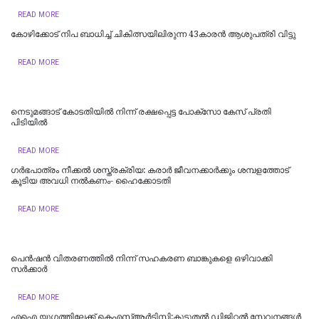
READ MORE
കോഴിക്കോട് നിപ ബാധിച്ച് ചികിത്സയിലിരുന്ന 43കാരന്‍ ആശുപത്രി വിട്ടു
READ MORE
നെടുമങ്ങാട് കോടതിയില്‍ നിന്ന് രക്ഷപ്പെട്ട പോക്‌സോ കേസ് പ്രതി
പിടിയില്‍
READ MORE
ഗർഭപാത്രം നീക്കൽ ശസ്ത്രക്രിയ: കരാർ ജീവനക്കാർക്കും ശമ്പളത്തോട്
കൂടിയ അവധി നൽകണം- ഹൈക്കോടതി
READ MORE
പെൻഷൻ വിതരണത്തിൽ നിന്ന് സഹകരണ ബാങ്കുകളെ ഒഴിവാക്കി
സർക്കാർ
READ MORE
എഐ യുഗത്തിലേക്ക് കെഎസ്ആർടിസി:കൂടുതൽ ഡിജിറ്റൽ സേവനങ്ങൾ