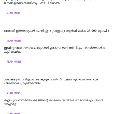
ജനങ്ങളിലേക്കെത്തിക്കും– സി പി ജോൺ
READ MORE
കോടതി ഉത്തരവുകൾ ലംഘിച്ചു; മൂവാറ്റുപുഴ ആർഡിഒയ്ക്ക് 25,000 രൂപ പിഴ
READ MORE
ഇഡി ഉദ്യോഗസ്ഥരെ ആക്രമിച്ച കേസ്: രണ്ട് സിപിഎം പ്രവർത്തകർക്ക്
കൂടി ജാമ്യം
READ MORE
മഴക്കെടുതി: മരിച്ചവരുടെ കുടുംബത്തിന് 8 ലക്ഷം രൂപ ധനസഹായം
പ്രഖ്യാപിച്ച് മുഖ്യമന്ത്രി
READ MORE
കുറ്റിപ്പുറം ബസ് അപകടത്തിന്റെ കാരണം അമിത വേഗമെന്ന് എം.വി.ഡി
റിപ്പോര്‍ട്ട്