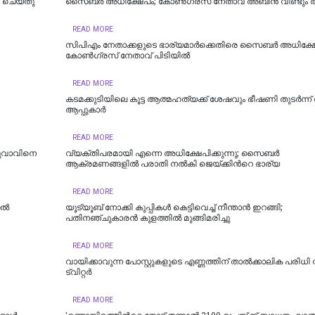
് ചെയ്തു
സൈബർ അധിക്ഷേപം; കോണ്‍ഗ്രസ് നേതാവ് അബിന്‍ വീണ്ടും അറ
READ MORE
സിപിഎം നേതാക്കളുടെ ഭാര്യമാർക്കെതിരെ സൈബർ അധിക്ഷേ
കോൺഗ്രസ് നേതാവ് പിടിയിൽ
READ MORE
കടമക്കുടിയിലെ കൂട്ട ആത്മഹത്യക്ക് ശേഷവും ഭീഷണി തുടർന്
ആപ്പുകാര്‍
READ MORE
 യുവാവിനെ
വ്യക്തിപരമായി എന്നെ അധിക്ഷേപിക്കുന്നു; സൈബർ
ആക്രമണങ്ങളിൽ പരാതി നൽകി ജെയ്ക്കിന്‍റെ ഭാര്യ
READ MORE
്‍
യൂട്യൂബ് നോക്കി കുപ്പികൾ കെട്ടിവെച്ച് നീന്താൻ ഇറങ്ങി;
പതിനഞ്ചുകാരൻ കുളത്തിൽ മുങ്ങിമരിച്ചു
READ MORE
വാ​യി​ക്കാ​വു​ന്ന പോ​സ്റ്റു​ക​ളു​ടെ എ​ണ്ണ​ത്തി​ന് താ​ൽ​ക്കാ​ലി​ക പ​രി​ധി നി
ട്വിറ്റർ
READ MORE