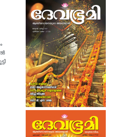
ം
്‍
്ടി