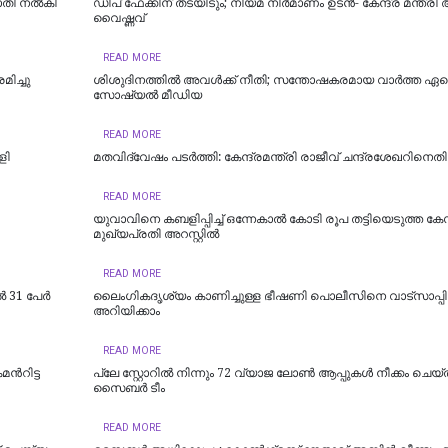
രാതി നൽകി
ഡീപ് ഫേക്കിന് തടയിടും; നിയമ നിർമാണം ഉടന്‍- കേന്ദ്ര മന്ത്രി
വൈഷ്ണവ്
READ MORE
ിച്ചു
ശിശുദിനത്തില്‍ അവള്‍ക്ക് നീതി; സന്തോഷകരമായ വാര്‍ത്ത ഏറ്റ
സോഷ്യല്‍ മീഡിയ
READ MORE
ളി
മതവിദ്വേഷം പടര്‍ത്തി: കേന്ദ്രമന്ത്രി രാജീവ് ചന്ദ്രശേഖറിനെ
READ MORE
യുവാവിനെ കബളിപ്പിച്ച് ഒന്നേകാൽ കോടി രൂപ തട്ടിയെടുത്ത ക
മുഖ്യപ്രതി അറസ്റ്റിൽ
READ MORE
31 പേര്‍
ലൈംഗികദൃശ്യം കാണിച്ചുള്ള ഭീഷണി പൊലീസിനെ വാട്‌സാപ്പില
അറിയിക്കാം
READ MORE
്‍റിട്ട
പ്ലേ സ്റ്റോറില്‍ നിന്നും 72 വ്യാജ ലോണ്‍ ആപ്പുകള്‍ നീക്കം ചെയ്
സൈബര്‍ ടീം
READ MORE