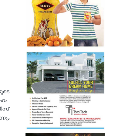
യുടെ
േഹം
ണീസ്
്നും