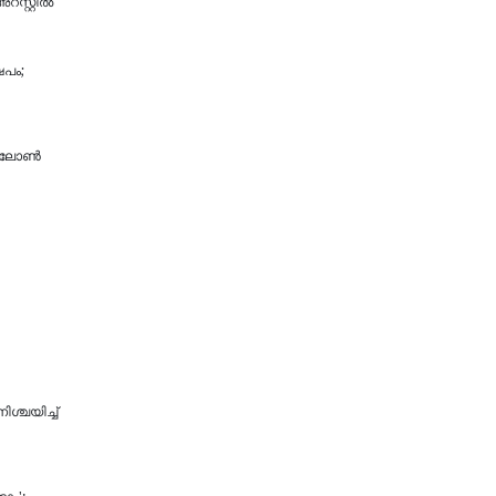
സ്റ്റിൽ
പം;
ന് ലോൺ
​ശ്ച​യി​ച്ച്