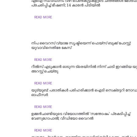
എഐ സംവിധാനം വഴി പെണ്‍കുട്ടികളുടെ ചിത്രങ്ങള്‍ മോര്‍ഫ
പ്രചരിപ്പിച്ച് ഭീഷണി; 14 കാരന്‍ പിടിയില്‍
READ MORE
നിപ വൈറസ് വ്യാജ സൃഷ്ടിയെന്ന് ഫെയ്സ് ബുക്ക് പോസ്റ്റ്;
യുവാവിനെതിരേ കേസ്
READ MORE
റീല്‍സ് എടുക്കാൻ ഓടുന്ന ട്രെയിനിൽ നിന്ന് ചാടി ഇറങ്ങിയ
അറസ്റ്റ് ചെയ്തു
READ MORE
യൂട്യൂബ്: പരാതികള്‍ പരിഹരിക്കാന്‍ ഐടി സെക്രട്ടറി നോഡല
ഓഫീസര്‍
READ MORE
ഉമ്മന്‍ചാണ്ടിയുടെ വിയോഗത്തില്‍ 'സന്തോഷം' പ്രകടിപ്പിച്ച്
വേണുഗോപാല്‍; വീ‍ഡിയോ വൈറല്‍
READ MORE