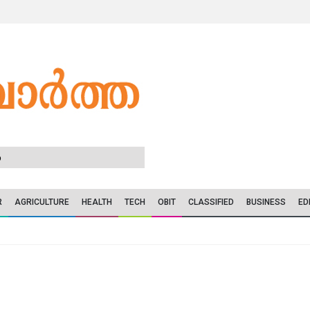
6
R
AGRICULTURE
HEALTH
TECH
OBIT
CLASSIFIED
BUSINESS
ED