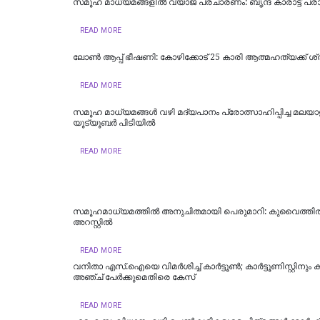
സമൂഹ മാധ്യമങ്ങളിൽ വ്യാജ പ്രചാരണം: ബൃന്ദ കാരാട്ട്‌ പ
READ MORE
ലോണ്‍ ആപ്പ് ഭീഷണി: കോഴിക്കോട് 25 കാരി ആത്മഹത്യക്ക് ശ്രമ
READ MORE
സമൂഹ മാധ്യമങ്ങള്‍ വഴി മദ്യപാനം പ്രോത്സാഹിപ്പിച്ച മലയാ
യൂട്യൂബര്‍ പിടിയില്‍
READ MORE
സമൂഹമാധ്യമത്തില്‍ അനുചിതമായി പെരുമാറി: കുവൈത്തില്‍ 
അറസ്റ്റില്‍
READ MORE
വനിതാ എസ്.ഐയെ വിമർശിച്ച് കാർട്ടൂണ്‍; കാർട്ടൂണിസ്റ്റിനും കമന
അഞ്ച് പേർക്കുമെതിരെ കേസ്
READ MORE