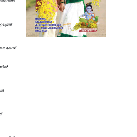
 അശ്വിനി
െടുത്ത്
തിരെ കേസ്
േസിൽ
്‍
ത്