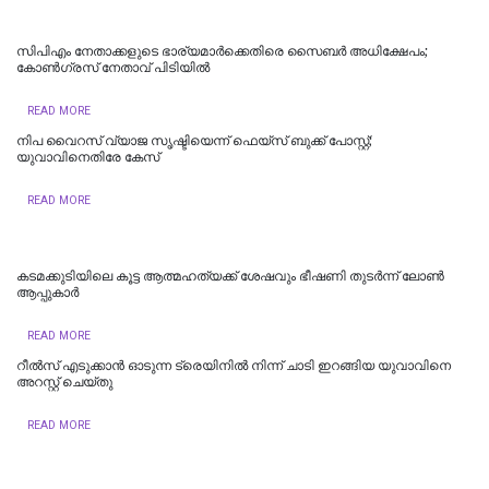
സിപിഎം നേതാക്കളുടെ ഭാര്യമാർക്കെതിരെ സൈബർ അധിക്ഷേപം;
കോൺഗ്രസ് നേതാവ് പിടിയിൽ
READ MORE
നിപ വൈറസ് വ്യാജ സൃഷ്ടിയെന്ന് ഫെയ്സ് ബുക്ക് പോസ്റ്റ്;
യുവാവിനെതിരേ കേസ്
READ MORE
കടമക്കുടിയിലെ കൂട്ട ആത്മഹത്യക്ക് ശേഷവും ഭീഷണി തുടർന്ന് ലോൺ
ആപ്പുകാര്‍
READ MORE
റീല്‍സ് എടുക്കാൻ ഓടുന്ന ട്രെയിനിൽ നിന്ന് ചാടി ഇറങ്ങിയ യുവാവിനെ
അറസ്റ്റ് ചെയ്തു
READ MORE