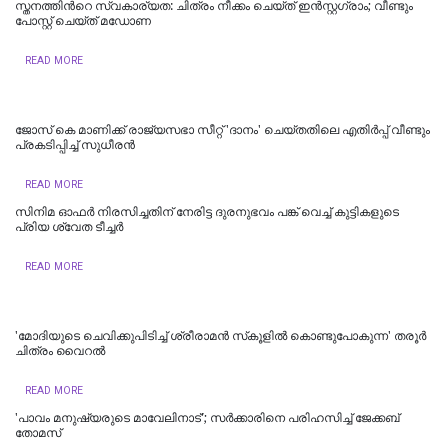
സ്തനത്തിന്‍റെ സ്വകാര്യത: ചിത്രം നീക്കം ചെയ്ത് ഇൻസ്റ്റഗ്രാം; വീണ്ടും
പോസ്റ്റ് ചെയ്ത് മഡോണ
READ MORE
ജോസ് കെ മാണിക്ക് രാജ്യസഭാ സീറ്റ് 'ദാനം' ചെയ്തതിലെ എതിര്‍പ്പ് വീണ്ടും
പ്രകടിപ്പിച്ച് സുധീരന്‍
READ MORE
സിനിമ ഓഫര്‍ നിരസിച്ചതിന് നേരിട്ട ദുരനുഭവം പങ്ക് വെച്ച് കുട്ടികളുടെ
പ്രിയ ശ്വേത ടീച്ചര്‍
READ MORE
'മോദിയുടെ ചെവിക്കുപിടിച്ച്‌​ ശ്രീരാമന്‍ സ്​കൂളില്‍ കൊണ്ടുപോകുന്ന' തരൂര്‍
ചിത്രം വൈറല്‍
READ MORE
'പാവം മനുഷ്യരുടെ മാവേലിനാട്'; സർക്കാരിനെ പരിഹസിച്ച് ജേക്കബ്
തോമസ്