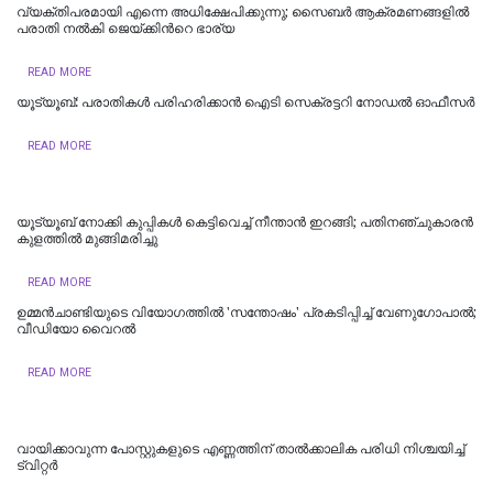
വ്യക്തിപരമായി എന്നെ അധിക്ഷേപിക്കുന്നു; സൈബർ ആക്രമണങ്ങളിൽ
പരാതി നൽകി ജെയ്ക്കിന്‍റെ ഭാര്യ
READ MORE
യൂട്യൂബ്: പരാതികള്‍ പരിഹരിക്കാന്‍ ഐടി സെക്രട്ടറി നോഡല്‍ ഓഫീസര്‍
READ MORE
യൂട്യൂബ് നോക്കി കുപ്പികൾ കെട്ടിവെച്ച് നീന്താൻ ഇറങ്ങി; പതിനഞ്ചുകാരൻ
കുളത്തിൽ മുങ്ങിമരിച്ചു
READ MORE
ഉമ്മന്‍ചാണ്ടിയുടെ വിയോഗത്തില്‍ 'സന്തോഷം' പ്രകടിപ്പിച്ച് വേണുഗോപാല്‍;
വീ‍ഡിയോ വൈറല്‍
READ MORE
വാ​യി​ക്കാ​വു​ന്ന പോ​സ്റ്റു​ക​ളു​ടെ എ​ണ്ണ​ത്തി​ന് താ​ൽ​ക്കാ​ലി​ക പ​രി​ധി നി​ശ്ച​യി​ച്ച്
ട്വിറ്റർ