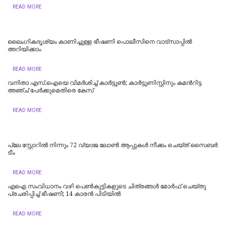
READ MORE
ലൈംഗികദൃശ്യം കാണിച്ചുള്ള ഭീഷണി പൊലീസിനെ വാട്‌സാപ്പില്‍
അറിയിക്കാം
READ MORE
വനിതാ എസ്.ഐയെ വിമർശിച്ച് കാർട്ടൂണ്‍; കാർട്ടൂണിസ്റ്റിനും കമന്‍റിട്ട
അഞ്ച് പേർക്കുമെതിരെ കേസ്
READ MORE
പ്ലേ സ്റ്റോറില്‍ നിന്നും 72 വ്യാജ ലോണ്‍ ആപ്പുകള്‍ നീക്കം ചെയ്ത് സൈബര്‍
ടീം
READ MORE
എഐ സംവിധാനം വഴി പെണ്‍കുട്ടികളുടെ ചിത്രങ്ങള്‍ മോര്‍ഫ് ചെയ്തു
പ്രചരിപ്പിച്ച് ഭീഷണി; 14 കാരന്‍ പിടിയില്‍
READ MORE