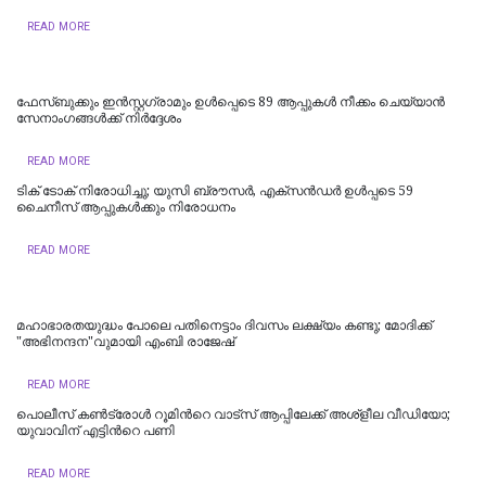
READ MORE
ഫേസ്ബുക്കും ഇന്‍സ്റ്റഗ്രാമും ഉള്‍പ്പെടെ 89 ആപ്പുകള്‍ നീക്കം ചെയ്യാന്‍
സേനാംഗങ്ങള്‍ക്ക് നിര്‍ദ്ദേശം
READ MORE
ടിക് ടോക് നിരോധിച്ചു; യുസി ബ്രൗസര്‍, എക്‌സന്‍ഡര്‍ ഉള്‍പ്പടെ 59
ചൈനീസ് ആപ്പുകള്‍ക്കും നിരോധനം
READ MORE
മഹാഭാരതയുദ്ധം പോലെ പതിനെട്ടാം ദിവസം ലക്ഷ്യം കണ്ടു; മോദിക്ക്
"അഭിനന്ദന"വുമായി എംബി രാജേഷ്
READ MORE
പൊലീസ് കണ്‍ട്രോള്‍ റൂമിന്‍റെ വാട്‌സ്‌ ആപ്പിലേക്ക് അശ്‌ളീല വീഡിയോ;
യുവാവിന് എട്ടിന്‍റെ പണി
READ MORE