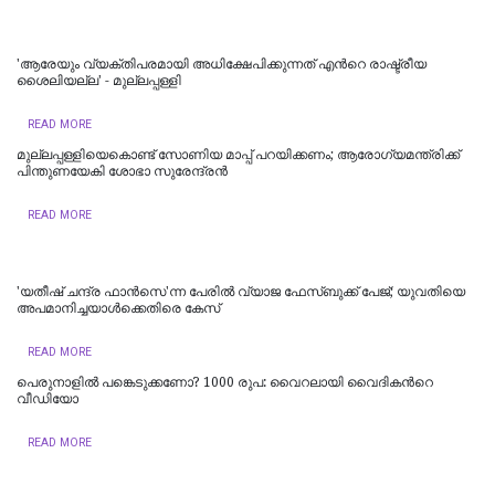
'ആരേയും വ്യക്തിപരമായി അധിക്ഷേപിക്കുന്നത് എന്‍റെ രാഷ്ട്രീയ
ശൈലിയല്ല' - മുല്ലപ്പള്ളി
READ MORE
മുല്ലപ്പള്ളിയെകൊണ്ട് സോണിയ മാപ്പ് പറയിക്കണം; ആരോഗ്യമന്ത്രിക്ക്
പിന്തുണയേകി ശോഭാ സുരേന്ദ്രന്‍
READ MORE
'യതീഷ് ചന്ദ്ര ഫാൻസെ'ന്ന പേരിൽ വ്യാജ ഫേസ്ബുക്ക് പേജ്; യുവതിയെ
അപമാനിച്ചയാൾക്കെതിരെ കേസ്
READ MORE
പെരുനാളില്‍ പങ്കെടുക്കണോ? 1000 രുപ: വൈറലായി വൈദികന്‍റെ
വീഡിയോ
READ MORE