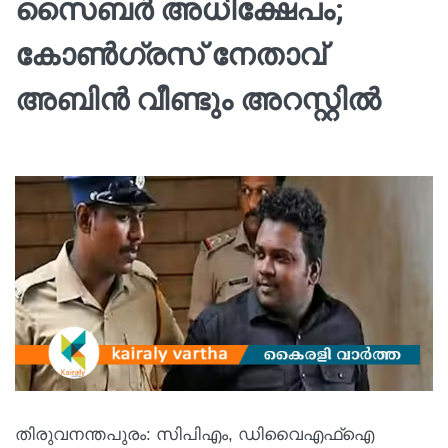
സൈബർ അധിക്ഷേപം;
കോണ്‍ഗ്രസ് നേതാവ്
അബിന്‍ വീണ്ടും അറസ്റ്റിൽ
തിരുവനന്തപുരം: സിപിഎം, ഡിവൈഎഫ്ഐ