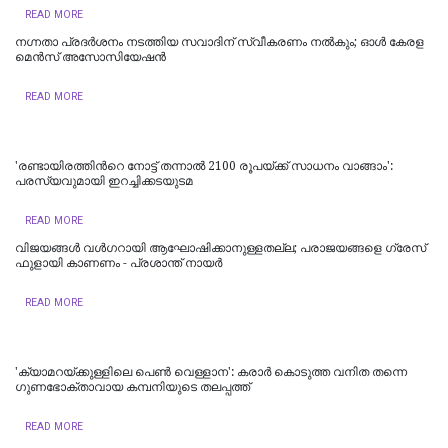
READ MORE
നഗ്നതാ പ്രദര്‍ശനം നടത്തിയ സവാദിന് സ്വീകരണം നല്‍കും; ഓൾ കേരള
മെൻസ് അസോസിയേഷൻ
READ MORE
'രണ്ടായിരത്തിന്‍റെ നോട്ട് തന്നാൽ 2100 രൂപയ്‍ക്ക് സാധനം വാങ്ങാം':
പരസ്യവുമായി ഇറച്ചിക്കടയുടമ
READ MORE
വിജയങ്ങൾ വൾഗറായി ആഘോഷിക്കാനുള്ളതല്ല; പരാജയങ്ങളെ ഗ്രേസ്
ഫുളായി കാണണം - പ്രശാന്ത് നായർ
READ MORE
'ക്യാമറയ്ക്കുള്ളിലെ പെൺ വെള്ളാന': കരാർ കൊടുത്ത വനിത തന്നെ
ഗുണഭോക്താവായ കമ്പനിയുടെ തലപ്പത്ത്
READ MORE