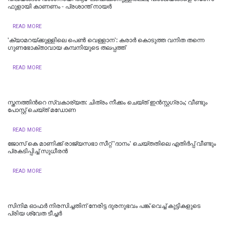
ഫുളായി കാണണം - പ്രശാന്ത് നായർ
READ MORE
'ക്യാമറയ്ക്കുള്ളിലെ പെൺ വെള്ളാന': കരാർ കൊടുത്ത വനിത തന്നെ
ഗുണഭോക്താവായ കമ്പനിയുടെ തലപ്പത്ത്
READ MORE
സ്തനത്തിന്‍റെ സ്വകാര്യത: ചിത്രം നീക്കം ചെയ്ത് ഇൻസ്റ്റഗ്രാം; വീണ്ടും
പോസ്റ്റ് ചെയ്ത് മഡോണ
READ MORE
ജോസ് കെ മാണിക്ക് രാജ്യസഭാ സീറ്റ് 'ദാനം' ചെയ്തതിലെ എതിര്‍പ്പ് വീണ്ടും
പ്രകടിപ്പിച്ച് സുധീരന്‍
READ MORE
സിനിമ ഓഫര്‍ നിരസിച്ചതിന് നേരിട്ട ദുരനുഭവം പങ്ക് വെച്ച് കുട്ടികളുടെ
പ്രിയ ശ്വേത ടീച്ചര്‍