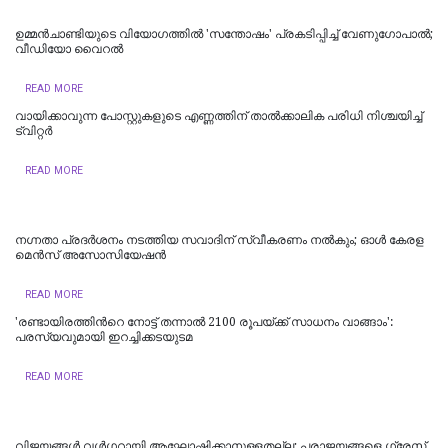
ഉമ്മന്‍ചാണ്ടിയുടെ വിയോഗത്തില്‍ 'സന്തോഷം' പ്രകടിപ്പിച്ച് വേണുഗോപാല്‍;
വീ‍ഡിയോ വൈറല്‍
READ MORE
വാ​യി​ക്കാ​വു​ന്ന പോ​സ്റ്റു​ക​ളു​ടെ എ​ണ്ണ​ത്തി​ന് താ​ൽ​ക്കാ​ലി​ക പ​രി​ധി നി​ശ്ച​യി​ച്ച്
ട്വിറ്റർ
READ MORE
നഗ്നതാ പ്രദര്‍ശനം നടത്തിയ സവാദിന് സ്വീകരണം നല്‍കും; ഓൾ കേരള
മെൻസ് അസോസിയേഷൻ
READ MORE
'രണ്ടായിരത്തിന്‍റെ നോട്ട് തന്നാൽ 2100 രൂപയ്‍ക്ക് സാധനം വാങ്ങാം':
പരസ്യവുമായി ഇറച്ചിക്കടയുടമ
READ MORE
വിജയങ്ങൾ വൾഗറായി ആഘോഷിക്കാനുള്ളതല്ല; പരാജയങ്ങളെ ഗ്രേസ്