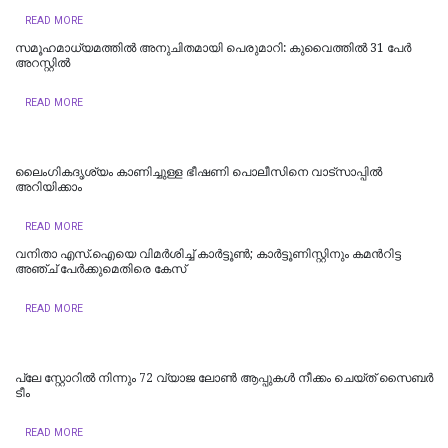
READ MORE
സമൂഹമാധ്യമത്തില്‍ അനുചിതമായി പെരുമാറി: കുവൈത്തില്‍ 31 പേര്‍
അറസ്റ്റില്‍
READ MORE
ലൈംഗികദൃശ്യം കാണിച്ചുള്ള ഭീഷണി പൊലീസിനെ വാട്‌സാപ്പില്‍
അറിയിക്കാം
READ MORE
വനിതാ എസ്.ഐയെ വിമർശിച്ച് കാർട്ടൂണ്‍; കാർട്ടൂണിസ്റ്റിനും കമന്‍റിട്ട
അഞ്ച് പേർക്കുമെതിരെ കേസ്
READ MORE
പ്ലേ സ്റ്റോറില്‍ നിന്നും 72 വ്യാജ ലോണ്‍ ആപ്പുകള്‍ നീക്കം ചെയ്ത് സൈബര്‍
ടീം
READ MORE