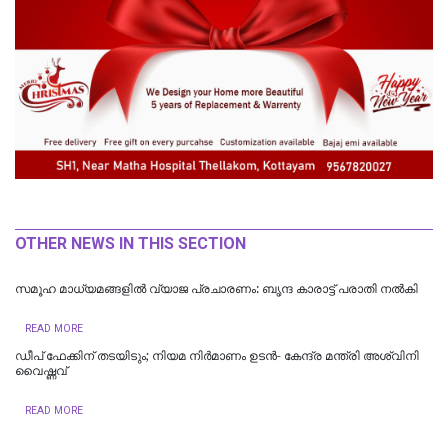
OTHER NEWS IN THIS SECTION
സമൂഹ മാധ്യമങ്ങളിൽ വ്യാജ പ്രചാരണം: ബൃന്ദ കാരാട്ട്‌ പരാതി നൽകി
READ MORE
ഡീപ് ഫേക്കിന് തടയിടും; നിയമ നിർമാണം ഉടന്‍- കേന്ദ്ര മന്ത്രി അശ്വിനി
വൈഷ്ണവ്
READ MORE