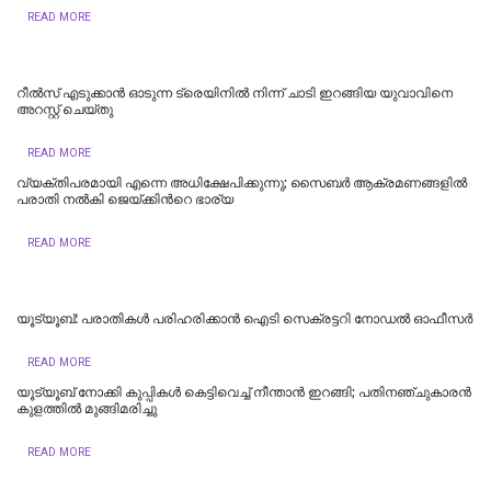
READ MORE
റീല്‍സ് എടുക്കാൻ ഓടുന്ന ട്രെയിനിൽ നിന്ന് ചാടി ഇറങ്ങിയ യുവാവിനെ
അറസ്റ്റ് ചെയ്തു
READ MORE
വ്യക്തിപരമായി എന്നെ അധിക്ഷേപിക്കുന്നു; സൈബർ ആക്രമണങ്ങളിൽ
പരാതി നൽകി ജെയ്ക്കിന്‍റെ ഭാര്യ
READ MORE
യൂട്യൂബ്: പരാതികള്‍ പരിഹരിക്കാന്‍ ഐടി സെക്രട്ടറി നോഡല്‍ ഓഫീസര്‍
READ MORE
യൂട്യൂബ് നോക്കി കുപ്പികൾ കെട്ടിവെച്ച് നീന്താൻ ഇറങ്ങി; പതിനഞ്ചുകാരൻ
കുളത്തിൽ മുങ്ങിമരിച്ചു
READ MORE