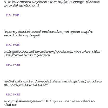
പൊലീസ് കണ്‍ട്രോള്‍ റൂമിന്‍റെ വാട്‌സ്‌ ആപ്പിലേക്ക് അശ്‌ളീല വീഡിയോ;
യുവാവിന് എട്ടിന്‍റെ പണി
READ MORE
'ആരേയും വ്യക്തിപരമായി അധിക്ഷേപിക്കുന്നത് എന്‍റെ രാഷ്ട്രീയ
ശൈലിയല്ല' - മുല്ലപ്പള്ളി
READ MORE
മുല്ലപ്പള്ളിയെകൊണ്ട് സോണിയ മാപ്പ് പറയിക്കണം; ആരോഗ്യമന്ത്രിക്ക്
പിന്തുണയേകി ശോഭാ സുരേന്ദ്രന്‍
READ MORE
'യതീഷ് ചന്ദ്ര ഫാൻസെ'ന്ന പേരിൽ വ്യാജ ഫേസ്ബുക്ക് പേജ്; യുവതിയെ
അപമാനിച്ചയാൾക്കെതിരെ കേസ്
READ MORE
പെരുനാളില്‍ പങ്കെടുക്കണോ? 1000 രുപ: വൈറലായി വൈദികന്‍റെ
വീഡിയോ