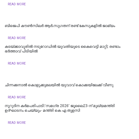
READ MORE
ബിജെപി കൗണ്‍സിലര്‍ ആര്‍.സുഗതന് രണ്ട് കേസുകളില്‍ ജാമ്യം
READ MORE
കടയ്ക്കാവൂരിൽ നടുറോഡില്‍ യുവതിയുടെ കൈവെട്ടി മാറ്റി; രണ്ടാം
ഭര്‍ത്താവ് പിടിയിൽ
READ MORE
ചിന്നക്കനാൽ കൊളുക്കുമലയില്‍ യുവാവ് കൊക്കയിലേക്ക് വീണു
READ MORE
നൂറുദിന കർമപരിപാടി:'സമഗ്ര 2026' ജൂലൈ23-ന് മുഖ്യമന്ത്രി
ഉദ്ഘാടനം ചെയ്യും- മന്ത്രി കെ എ തുളസി
READ MORE