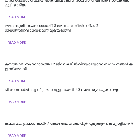
ഇഡി ഉദ്യോഗസ്ഥരെ ആക്രമിച്ച കേസ്: നാല് സിപിഎം പ്രവർത്തകർക്ക്
കൂടി ജാമ്യം
READ MORE
മഴക്കെടുതി; സംസ്ഥാനത്ത് 15 മരണം; സ്ഥിതിഗതികൾ
നിയന്ത്രണവിധേയമെന്ന് മുഖ്യമന്ത്രി
READ MORE
കനത്ത മഴ: സംസ്ഥാനത്ത് 12 ജില്ലകളില്‍ വിദ്യാഭ്യാസ സ്ഥാപനങ്ങള്‍ക്ക്
ഇന്ന് അവധി
READ MORE
പി സി ജോര്‍ജിന്റെ വീട്ടില്‍ വെള്ളം കയറി; 40 ലക്ഷം രൂപയുടെ നഷ്ടം
READ MORE
കാലം മാറുമ്പോൾ കാറിന് പകരം ഹെലികോപ്റ്റർ എടുക്കും- കെ മുരളീധരന്‍
READ MORE