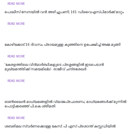
READ MORE
പൊലീസ് സേനയിൽ വൻ അഴിച്ചുപണി; 161 ഡിവൈഎസ്പിമാര്‍ക്ക് മാറ്റം
READ MORE
കോഴിക്കോട് 16 ​ദിവസം പ്രായമുള്ള കുഞ്ഞിനെ ഉപേക്ഷിച്ച് അമ്മ മുങ്ങി
READ MORE
'കേരളത്തിലെ വിദ്യാർത്ഥികളുടെ പ്രശ്നങ്ങളിൽ ഇടപെടാൻ
മുഖ്യമന്ത്രിക്ക് സമയമില്ല'- രാജീവ് ചന്ദ്രശേഖർ
READ MORE
ഓൺലൈൻ മാധ്യമങ്ങളിൽ വ്യാജപ്രചാരണം; മാധ്യമങ്ങൾക്ക് മുന്നിൽ
പൊട്ടിക്കരഞ്ഞ് പി.കെ ശ്രീമതി
READ MORE
ശബരിമല സ്വര്‍ണക്കൊള്ള കേസ്: പി എസ് പ്രശാന്ത് കസ്റ്റഡിയില്‍