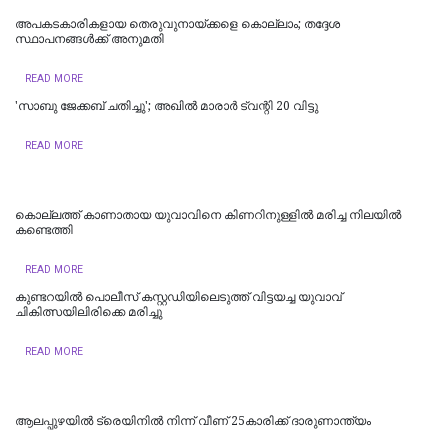
അപകടകാരികളായ തെരുവുനായ്ക്കളെ കൊല്ലാം; തദ്ദേശ
സ്ഥാപനങ്ങൾക്ക് അനുമതി
READ MORE
'സാബു ജേക്കബ് ചതിച്ചു'; അഖിൽ മാരാർ ട്വന്റി 20 വിട്ടു
READ MORE
കൊല്ലത്ത് കാണാതായ യുവാവിനെ കിണറിനുള്ളിൽ മരിച്ച നിലയിൽ
കണ്ടെത്തി
READ MORE
കുണ്ടറയിൽ പൊലീസ് കസ്റ്റഡിയിലെടുത്ത് വിട്ടയച്ച യുവാവ്
ചികിത്സയിലിരിക്കെ മരിച്ചു
READ MORE
ആലപ്പുഴയിൽ ട്രെയിനില്‍ നിന്ന് വീണ് 25കാരിക്ക് ദാരുണാന്ത്യം