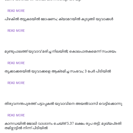
READ MORE
പിഴകിൽ തട്ടുകടയിൽ മോഷണം; ക്യാമറയിൽ കുടുങ്ങി യുവാക്കൾ
READ MORE
മുണ്ടുപാലത്ത് യുവാവ് മരിച്ച നിലയില്‍; കൊലപാതകമെന്ന് സംശയം
READ MORE
തൃക്കാക്കരയിൽ യുവാക്കളെ ആക്രമിച്ച സംഭവം; 3 പേർ പിടിയിൽ
READ MORE
തിരുവനന്തപുരത്ത് പട്ടാപ്പകൽ യുവാവിനെ അയൽവാസി വെട്ടിക്കൊന്നു
READ MORE
കാനഡയിൽ ജോലി വാഗ്ദാനം ചെയ്ത് 5.37 ലക്ഷം രൂപ തട്ടി; മുഖ്യപ്രതി
തമിഴ്നാട്ടിൽ നിന്ന് പിടിയിൽ