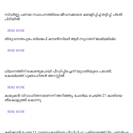
സ്വർണ്ണ പണയ സ്ഥാപനത്തിലെ ജീവനക്കാരെ കബളിപ്പിച്ച് തട്ടിപ്പ്; പ്രതി
പിടിയില്‍
READ MORE
തിരുവനന്തപുരം ബിജെപി കൗൺസിലർ ആർ സുഗതന് ജാമ്യമില്ല
READ MORE
ധ്യാനത്തിന് കൊണ്ടുപോയി പീഡിപ്പിച്ചെന്ന് യുവതിയുടെ പരാതി;
കൊല്ലത്ത് പുരോഹിതന്‍ അറസ്റ്റില്‍
READ MORE
കാമുകൻ വിവാഹിതനാണെന്ന് അറിഞ്ഞു, ചോദ്യം ചെയ്ത 27 കാരിയെ
തീകൊളുത്തി കൊന്നു
READ MORE
കളിക്കാൻ പോയ 11 വയസ്സുകാരിയെ പീഡിപ്പിച്ചു; പരിയാരത്ത് റിട്ട. എസ്ഐ