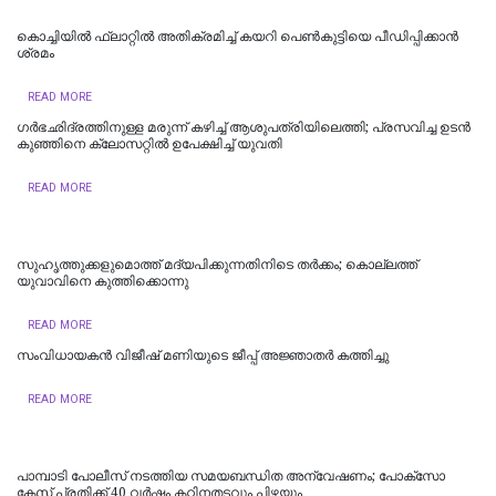
കൊച്ചിയില്‍ ഫ്ലാറ്റിൽ അതിക്രമിച്ച് കയറി പെൺകുട്ടിയെ പീഡിപ്പിക്കാൻ
ശ്രമം
READ MORE
ഗർഭഛിദ്രത്തിനുള്ള മരുന്ന് കഴിച്ച് ആശുപത്രിയിലെത്തി; പ്രസവിച്ച ഉടൻ
കുഞ്ഞിനെ ക്ലോസറ്റിൽ ഉപേക്ഷിച്ച് യുവതി
READ MORE
സുഹൃത്തുക്കളുമൊത്ത് മദ്യപിക്കുന്നതിനിടെ തര്‍ക്കം; കൊല്ലത്ത്
യുവാവിനെ കുത്തിക്കൊന്നു
READ MORE
സംവിധായകൻ വിജീഷ് മണിയുടെ ജീപ്പ് അജ്ഞാതർ കത്തിച്ചു
READ MORE
പാമ്പാടി പോലീസ് നടത്തിയ സമയബന്ധിത അന്വേഷണം; പോക്സോ
കേസ് പ്രതിക്ക് 40 വർഷം കഠിനതടവും പിഴയും