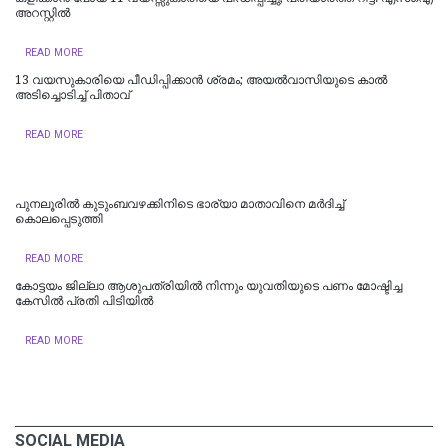
അറസ്റ്റിൽ
READ MORE
13 വയസുകാരിയെ പീഡിപ്പിക്കാൻ ശ്രമം; അയല്‍വാസിയുടെ കാല്‍
അടിച്ചൊടിച്ച് പിതാവ്
READ MORE
പുനലൂരിൽ കുടുംബവഴക്കിനിടെ ഭാര്യാ മാതാവിനെ മർദിച്ച്
കൊലപ്പെടുത്തി
READ MORE
കോട്ടയം ജില്ലാ ആശുപത്രിയിൽ നിന്നും യുവതിയുടെ പണം മോഷ്ടിച്ച
കേസിൽ പ്രതി പിടിയിൽ
READ MORE
SOCIAL MEDIA