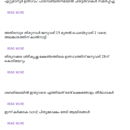
ഏറ്റുമാനൂർ ഉത്സവം: പാരമ്പര്യതനിമയിൽ ചിരട്ടതവികൾ സമര്‍പ്പിച്ചു
READ MORE
അതിരമ്പുഴ തിരുനാള്‍ ജനുവരി 19 മുതല്‍ ഫെബ്രുവരി 1 വരെ;
അലങ്കാരത്തിന് കാൽനാട്ടി
READ MORE
തിരുനക്കര ശ്രീകൃഷ്ണ ക്ഷേത്രത്തിലെ ഉത്സവത്തിന് ജനുവരി 28ന്
കൊടിയേറും
READ MORE
ശബരിമലയിൽ ഇതുവരെ എത്തിയത് രണ്ട് ലക്ഷത്തോളം തീർഥാടകർ
READ MORE
ഇന്ന് കർക്കടക വാവ്; പിതൃമോക്ഷം തേടി ആയിരങ്ങൾ
READ MORE