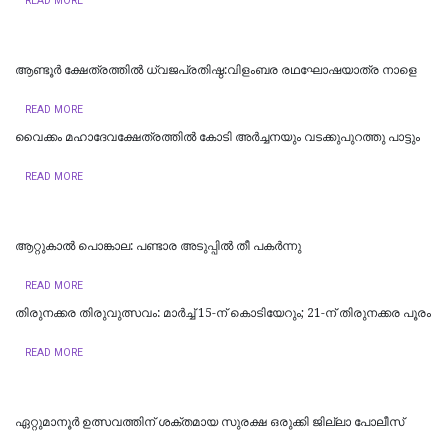
READ MORE
ആണ്ടൂര്‍ ക്ഷേത്രത്തില്‍ ധ്വജപ്രതിഷ്ഠ:വിളംബര രഥഘോഷയാത്ര നാളെ
READ MORE
വൈക്കം മഹാദേവക്ഷേത്രത്തിൽ കോടി അർച്ചനയും വടക്കുപുറത്തു പാട്ടും
READ MORE
ആറ്റുകാൽ പൊങ്കാല: പണ്ടാര അടുപ്പിൽ തീ പകർന്നു
READ MORE
തിരുനക്കര തിരുവുത്സവം: മാർച്ച് 15-ന് കൊടിയേറും; 21-ന് തിരുനക്കര പൂരം
READ MORE
ഏറ്റുമാനൂർ ഉത്സവത്തിന് ശക്തമായ സുരക്ഷ ഒരുക്കി ജില്ലാ പോലീസ്