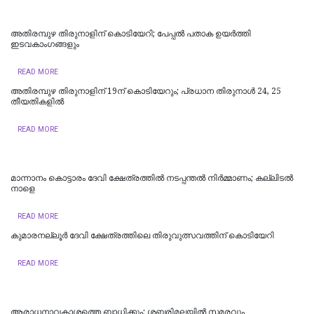
അതിരമ്പുഴ തിരുനാളിന് കൊടിയേറി; പേപ്പൽ പതാക ഉയർത്തി
ഇടവകാംഗങ്ങളും
READ MORE
അതിരമ്പുഴ തിരുനാളിന് 19ന് കൊടിയേറും; പ്രധാന തിരുനാൾ 24, 25
തീയതികളിൽ
READ MORE
മാന്നാനം കൊട്ടാരം ദേവി ക്ഷേത്രത്തിൽ നടപ്പന്തൽ നിർമ്മാണം; കല്ലിടൽ
നാളെ
READ MORE
കുമാരനല്ലൂർ ദേവി ക്ഷേത്രത്തിലെ തിരുവുത്സവത്തിന് കൊടിയേറി
READ MORE
ആരാധനാവകാശത്തെ ബാധിക്കും; ശബരിമലയില്‍ സമരവും