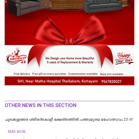
OTHER NEWS IN THIS SECTION
ചൂരക്കുളങ്ങര ശ്രീഭദ്രകാളീ ക്ഷേത്രത്തിൽ പത്താമുദയ മഹോത്സവം 23 ന്
READ MORE