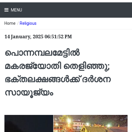
MENU
Home
/
Religious
14 January, 2025 06:51:52 PM
പൊന്നമ്പലമേട്ടിൽ
മകരജ്യോതി തെളിഞ്ഞു;
ഭക്തലക്ഷങ്ങൾക്ക് ദർശന
സായൂജ്യം