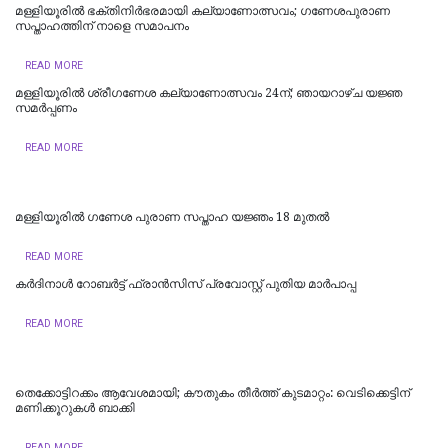
മള്ളിയൂരില്‍ ഭക്തിനിര്‍ഭരമായി കല്യാണോത്സവം; ഗണേശപുരാണ
സപ്താഹത്തിന് നാളെ സമാപനം
READ MORE
മള്ളിയൂരില്‍ ശ്രീഗണേശ കല്യാണോത്സവം 24ന്; ഞായറാഴ്ച യജ്ഞ
സമർപ്പണം
READ MORE
മള്ളിയൂരിൽ ഗണേശ പുരാണ സപ്താഹ യജ്ഞം 18 മുതൽ
READ MORE
കർദിനാൾ റോബർട്ട് ഫ്രാൻസിസ് പ്രവോസ്റ്റ് പുതിയ മാർപാപ്പ
READ MORE
തെക്കോട്ടിറക്കം ആവേശമായി; കൗതുകം തീർത്ത് കുടമാറ്റം: വെടിക്കെട്ടിന്
മണിക്കൂറുകൾ ബാക്കി
READ MORE