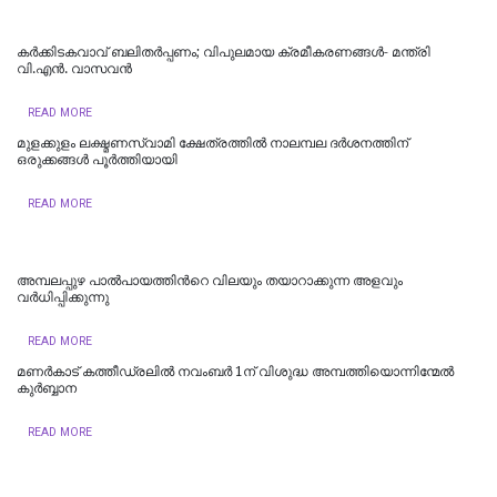
കർക്കിടകവാവ് ബലിതർപ്പണം; വിപുലമായ ക്രമീകരണങ്ങൾ- മന്ത്രി
വി.എൻ. വാസവൻ
READ MORE
മുളക്കുളം ലക്ഷ്മണസ്വാമി ക്ഷേത്രത്തിൽ നാലമ്പല ദർശനത്തിന്
ഒരുക്കങ്ങൾ പൂർത്തിയായി
READ MORE
അമ്പലപ്പുഴ പാൽപായത്തിന്‍റെ വിലയും തയാറാക്കുന്ന അളവും
വർധിപ്പിക്കുന്നു
READ MORE
മണർകാട് കത്തീഡ്രലിൽ നവംബർ 1ന് വിശുദ്ധ അമ്പത്തിയൊന്നിന്മേൽ
കുർബ്ബാന
READ MORE