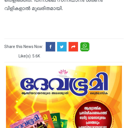
തെളിഞ്ഞത്. പിന്നാലെ സന്നിധാനം ശരണം
വിളികളാല്‍ മുഖരിതമായി.
Share this News Now:
Like(s): 5.6K