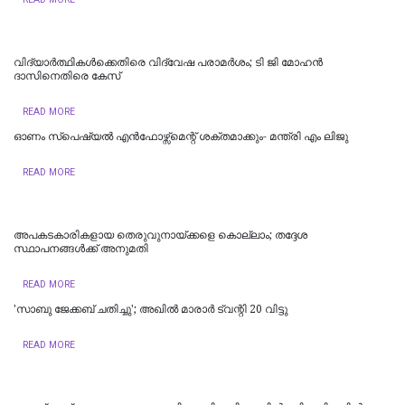
വിദ്യാര്‍ത്ഥികള്‍ക്കെതിരെ വിദ്വേഷ പരാമര്‍ശം; ടി ജി മോഹന്‍
ദാസിനെതിരെ കേസ്
READ MORE
ഓണം സ്‌പെഷ്യൽ എൻഫോഴ്സ്മെന്റ് ശക്തമാക്കും- മന്ത്രി എം ലിജു
READ MORE
അപകടകാരികളായ തെരുവുനായ്ക്കളെ കൊല്ലാം; തദ്ദേശ
സ്ഥാപനങ്ങൾക്ക് അനുമതി
READ MORE
'സാബു ജേക്കബ് ചതിച്ചു'; അഖിൽ മാരാർ ട്വന്റി 20 വിട്ടു
READ MORE