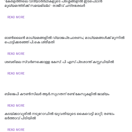
'കേരളത്തിലെ വിദ്യാർത്ഥികളുടെ പ്രശ്നങ്ങളിൽ ഇടപെടാൻ
മുഖ്യമന്ത്രിക്ക് സമയമില്ല'- രാജീവ് ചന്ദ്രശേഖർ
READ MORE
ഓൺലൈൻ മാധ്യമങ്ങളിൽ വ്യാജപ്രചാരണം; മാധ്യമങ്ങൾക്ക് മുന്നിൽ
പൊട്ടിക്കരഞ്ഞ് പി.കെ ശ്രീമതി
READ MORE
ശബരിമല സ്വര്‍ണക്കൊള്ള കേസ്: പി എസ് പ്രശാന്ത് കസ്റ്റഡിയില്‍
READ MORE
ബിജെപി കൗണ്‍സിലര്‍ ആര്‍.സുഗതന് രണ്ട് കേസുകളില്‍ ജാമ്യം
READ MORE
കടയ്ക്കാവൂരിൽ നടുറോഡില്‍ യുവതിയുടെ കൈവെട്ടി മാറ്റി; രണ്ടാം
ഭര്‍ത്താവ് പിടിയിൽ
READ MORE