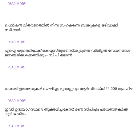
READ MORE
പെൻഷൻ വിതരണത്തിൽ നിന്ന് സഹകരണ ബാങ്കുകളെ ഒഴിവാക്കി
സർക്കാർ
READ MORE
എഐ യുഗത്തിലേക്ക് കെഎസ്ആർടിസി:കൂടുതൽ ഡിജിറ്റൽ സേവനങ്ങൾ
ജനങ്ങളിലേക്കെത്തിക്കും– സി പി ജോൺ
READ MORE
കോടതി ഉത്തരവുകൾ ലംഘിച്ചു; മൂവാറ്റുപുഴ ആർഡിഒയ്ക്ക് 25,000 രൂപ പിഴ
READ MORE
ഇഡി ഉദ്യോഗസ്ഥരെ ആക്രമിച്ച കേസ്: രണ്ട് സിപിഎം പ്രവർത്തകർക്ക്
കൂടി ജാമ്യം
READ MORE