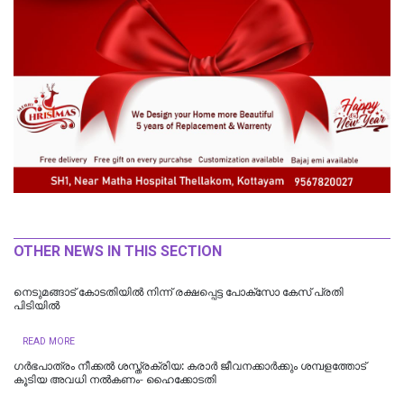
OTHER NEWS IN THIS SECTION
നെടുമങ്ങാട് കോടതിയില്‍ നിന്ന് രക്ഷപ്പെട്ട പോക്‌സോ കേസ് പ്രതി
പിടിയില്‍
READ MORE
ഗർഭപാത്രം നീക്കൽ ശസ്ത്രക്രിയ: കരാർ ജീവനക്കാർക്കും ശമ്പളത്തോട്
കൂടിയ അവധി നൽകണം- ഹൈക്കോടതി