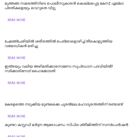
മുത്തങ്ങ സമരത്തിനിടെ പൊലീസുകാരൻ കൊല്ലപ്പെട്ട കേസ്; എല്ലാ
പ്രതികളെയും വെറുതെ വിട്ടു
READ MORE
ചേമഞ്ചേരിയില്‍ ശരീരത്തില്‍ പെട്രോളൊഴിച്ച് തീകൊളുത്തിയ
വയോധികന്‍ മരിച്ചു
READ MORE
ഇത്രയും വലിയ അഴിമതിക്കാരനാണോ സുപ്രധാന പദവിയിൽ?
സർക്കാരിനോട് ഹൈക്കോടതി
READ MORE
കേരളത്തെ നടുക്കിയ മുണ്ടക്കൈ-ചൂരല്‍മല മഹാദുരന്തത്തിന് രണ്ടാണ്ട്
READ MORE
കുണ്ടറ കസ്റ്റഡി മര്‍ദ്ദന ആരോപണം: സിപിഒ ശ്രീജിത്തിന് സസ്‌പെന്‍ഷന്‍
READ MORE