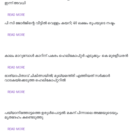
ഇന്ന് അവധി
READ MORE
പി സി ജോര്‍ജിന്റെ വീട്ടില്‍ വെള്ളം കയറി; 40 ലക്ഷം രൂപയുടെ നഷ്ടം
READ MORE
കാലം മാറുമ്പോൾ കാറിന് പകരം ഹെലികോപ്റ്റർ എടുക്കും- കെ മുരളീധരന്‍
READ MORE
ഭാര്യാപിതാവ് ചികിത്സയിൽ; മുഖ്യമന്ത്രി എത്തിയത് സര്‍ക്കാര്‍
വാടകയ്‌ക്കെടുത്ത ഹെലികോപ്റ്ററില്‍
READ MORE
പയ്യാനിത്തോട്ടത്തെ ഉരുൾപൊട്ടൽ: മകന് പിന്നാലെ അമ്മയുടെയും
മൃതദേഹം കണ്ടെടുത്തു
READ MORE