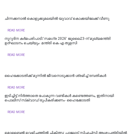
ചിന്നക്കനാൽ കൊളുക്കുമലയില്‍ യുവാവ് കൊക്കയിലേക്ക് വീണു
READ MORE
നൂറുദിന കർമപരിപാടി:'സമഗ്ര 2026' ജൂലൈ23-ന് മുഖ്യമന്ത്രി
ഉദ്ഘാടനം ചെയ്യും- മന്ത്രി കെ എ തുളസി
READ MORE
ഹൈക്കോടതിക്ക് മുന്നില്‍ ജീവനൊടുക്കാന്‍ ശ്രമിച്ച് ദമ്പതികള്‍
READ MORE
ഇടിച്ചിട്ട് നിര്‍ത്താതെ പോകുന്ന വണ്ടികള്‍ കണ്ടെത്തണം, ഇതിനായി
പൊലീസ് സ്‌ക്വാഡ് രൂപീകരിക്കണം- ഹൈക്കോടതി
READ MORE
മൊബൈൽ വെളിച്ചത്തിൽ ചികിത്സ; പാലോട് സിഎച്ച്‍സി ആശുപത്രിയിൽ