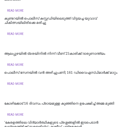
READ MORE
കുണ്ടറയിൽ പൊലീസ് കസ്റ്റഡിയിലെടുത്ത് വിട്ടയച്ച യുവാവ്
ചികിത്സയിലിരിക്കെ മരിച്ചു
READ MORE
ആലപ്പുഴയിൽ ട്രെയിനില്‍ നിന്ന് വീണ് 25കാരിക്ക് ദാരുണാന്ത്യം
READ MORE
പൊലീസ് സേനയിൽ വൻ അഴിച്ചുപണി; 161 ഡിവൈഎസ്പിമാര്‍ക്ക് മാറ്റം
READ MORE
കോഴിക്കോട് 16 ​ദിവസം പ്രായമുള്ള കുഞ്ഞിനെ ഉപേക്ഷിച്ച് അമ്മ മുങ്ങി
READ MORE
'കേരളത്തിലെ വിദ്യാർത്ഥികളുടെ പ്രശ്നങ്ങളിൽ ഇടപെടാൻ
മുഖ്യമന്ത്രിക്ക് സമയമില്ല'- രാജീവ് ചന്ദ്രശേഖർ