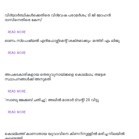
വിദ്യാര്‍ത്ഥികള്‍ക്കെതിരെ വിദ്വേഷ പരാമര്‍ശം; ടി ജി മോഹന്‍
ദാസിനെതിരെ കേസ്
READ MORE
ഓണം സ്‌പെഷ്യൽ എൻഫോഴ്സ്മെന്റ് ശക്തമാക്കും- മന്ത്രി എം ലിജു
READ MORE
അപകടകാരികളായ തെരുവുനായ്ക്കളെ കൊല്ലാം; തദ്ദേശ
സ്ഥാപനങ്ങൾക്ക് അനുമതി
READ MORE
'സാബു ജേക്കബ് ചതിച്ചു'; അഖിൽ മാരാർ ട്വന്റി 20 വിട്ടു
READ MORE
കൊല്ലത്ത് കാണാതായ യുവാവിനെ കിണറിനുള്ളിൽ മരിച്ച നിലയിൽ
കണ്ടെത്തി