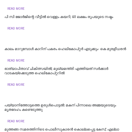
READ MORE
പി സി ജോര്‍ജിന്റെ വീട്ടില്‍ വെള്ളം കയറി; 40 ലക്ഷം രൂപയുടെ നഷ്ടം
READ MORE
കാലം മാറുമ്പോൾ കാറിന് പകരം ഹെലികോപ്റ്റർ എടുക്കും- കെ മുരളീധരന്‍
READ MORE
ഭാര്യാപിതാവ് ചികിത്സയിൽ; മുഖ്യമന്ത്രി എത്തിയത് സര്‍ക്കാര്‍
വാടകയ്‌ക്കെടുത്ത ഹെലികോപ്റ്ററില്‍
READ MORE
പയ്യാനിത്തോട്ടത്തെ ഉരുൾപൊട്ടൽ: മകന് പിന്നാലെ അമ്മയുടെയും
മൃതദേഹം കണ്ടെടുത്തു
READ MORE
മുത്തങ്ങ സമരത്തിനിടെ പൊലീസുകാരൻ കൊല്ലപ്പെട്ട കേസ്; എല്ലാ