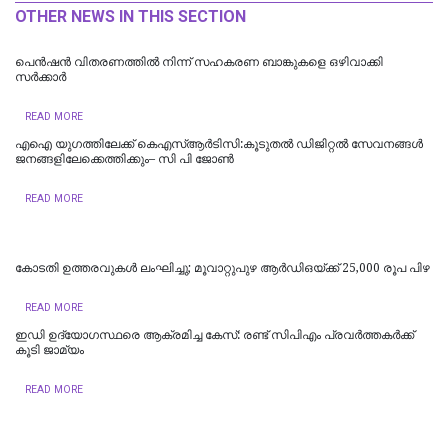
OTHER NEWS IN THIS SECTION
പെൻഷൻ വിതരണത്തിൽ നിന്ന് സഹകരണ ബാങ്കുകളെ ഒഴിവാക്കി
സർക്കാർ
READ MORE
എഐ യുഗത്തിലേക്ക് കെഎസ്ആർടിസി:കൂടുതൽ ഡിജിറ്റൽ സേവനങ്ങൾ
ജനങ്ങളിലേക്കെത്തിക്കും– സി പി ജോൺ
READ MORE
കോടതി ഉത്തരവുകൾ ലംഘിച്ചു; മൂവാറ്റുപുഴ ആർഡിഒയ്ക്ക് 25,000 രൂപ പിഴ
READ MORE
ഇഡി ഉദ്യോഗസ്ഥരെ ആക്രമിച്ച കേസ്: രണ്ട് സിപിഎം പ്രവർത്തകർക്ക്
കൂടി ജാമ്യം
READ MORE