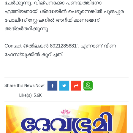
ചേര്‍ക്കുന്നു. വില്പനക്കോ പണയത്തിനോ
എത്തിയതായി ശ്രദ്ധയില്‍ പെടുന്നെങ്കില്‍ പൂജപ്പുര
പോലീസ് സ്റ്റേഷനില്‍ അറിയിക്കണമെന്ന്
അഭ്യര്‍ത്ഥിക്കുന്നു.
Contact @തിലകന്‍ 8921285681', എന്നാണ് വീണ
ഫേസ്ബുക്കില്‍ കുറിച്ചത്.
Share this News Now:
Like(s): 5.6K