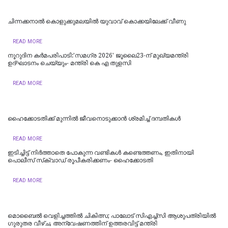
ചിന്നക്കനാൽ കൊളുക്കുമലയില്‍ യുവാവ് കൊക്കയിലേക്ക് വീണു
READ MORE
നൂറുദിന കർമപരിപാടി:'സമഗ്ര 2026' ജൂലൈ23-ന് മുഖ്യമന്ത്രി
ഉദ്ഘാടനം ചെയ്യും- മന്ത്രി കെ എ തുളസി
READ MORE
ഹൈക്കോടതിക്ക് മുന്നില്‍ ജീവനൊടുക്കാന്‍ ശ്രമിച്ച് ദമ്പതികള്‍
READ MORE
ഇടിച്ചിട്ട് നിര്‍ത്താതെ പോകുന്ന വണ്ടികള്‍ കണ്ടെത്തണം, ഇതിനായി
പൊലീസ് സ്‌ക്വാഡ് രൂപീകരിക്കണം- ഹൈക്കോടതി
READ MORE
മൊബൈൽ വെളിച്ചത്തിൽ ചികിത്സ; പാലോട് സിഎച്ച്‍സി ആശുപത്രിയിൽ
ഗുരുതര വീഴ്ച, അന്വേഷണത്തിന് ഉത്തരവിട്ട് മന്ത്രി