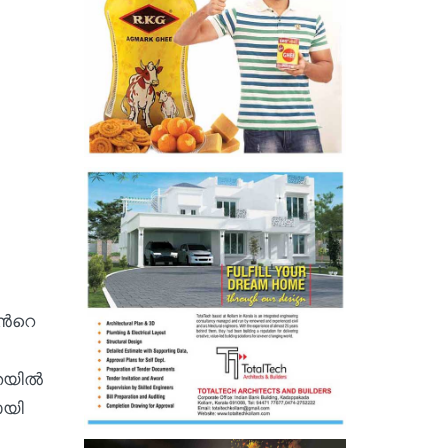
്‍റെ
യില്‍
ായി