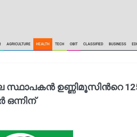
R
AGRICULTURE
HEALTH
TECH
OBIT
CLASSIFIED
BUSINESS
ED
ാപകന്‍ ഉണ്ണിമൂസിന്‍റെ 125
 ഒന്നിന്