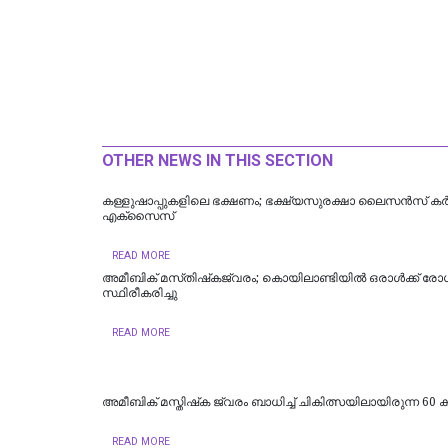
OTHER NEWS IN THIS SECTION
കള്ളുഷാപ്പുകളിലെ ഭക്ഷണം; ഭക്ഷ്യസുരക്ഷാ ലൈസന്‍സ് കര്
എക്‌സൈസ്
READ MORE
അമീബിക് മസ്‌തിഷ്‌കജ്വരം; കൊയിലാണ്ടിയിൽ ഒരാൾക്ക് രോ
സ്ഥിരീകരിച്ചു
READ MORE
അമീബിക് മസ്തിഷ്‌ക ജ്വരം ബാധിച്ച് ചികിത്സയിലായിരുന്ന 60 കാ
READ MORE