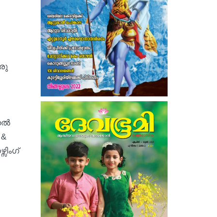
രു
്കൽ
 &
ിംഗ്