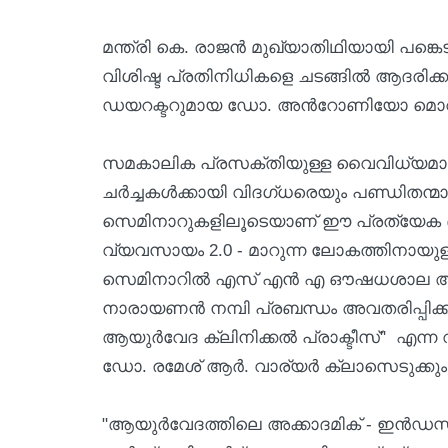
മന്ത്രി കെ. രാജൻ മുഖ്യാതിഥിയായി പങ്
വിശിഷ്ട പ്രതിനിധികളെ ചടങ്ങില്‍ ആദരിക
ഡയറക്ടറുമായ ഡോ. അന്‍റോണിയോ മൊറാണ്
സമകാലിക പ്രസക്തിയുള്ള വൈവിധ്യമാർന്
ചർച്ചകൾക്കായി വിദഗ്ധരെയും പണ്ഡിതന്മാര
സെമിനാറുകളിലൂടെയാണ് ഈ പ്രത്യേക ദി
വ്യവസായം 2.0 - മാറുന്ന ലോകത്തിനായുള
സെമിനാറില്‍ എസ് എന്‍ എ ഔഷധശാല അക്ക
നാരായണന്‍ നമ്പി പ്രബന്ധം അവതരിപ്പിക്
ആയുർവേദ ക്ലിനിക്കൽ പ്രാക്ടീസ്" എന്
ഡോ. രമേശ് ആർ. വാര്യർ ക്ലാസെടുക്കും
"ആയുർവേദത്തിലെ അക്കാദമിക് - ഇൻഡസ്