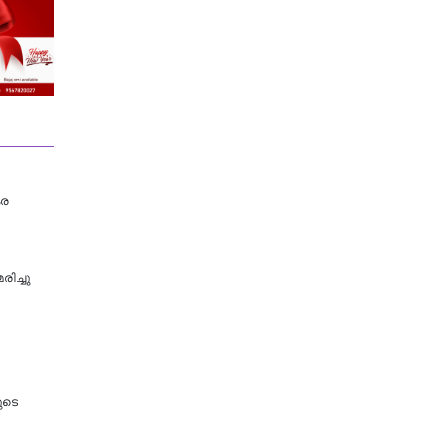
കര
ിച്ചു
ുടെ