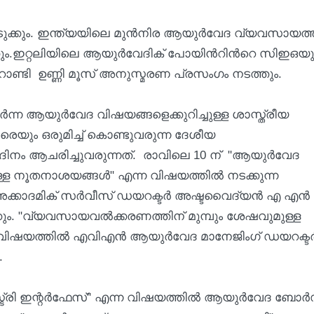
കെടുക്കും. ഇന്ത്യയിലെ മുൻനിര ആയുർവേദ വ്യവസായത്
്കും.ഇറ്റലിയിലെ ആയുർവേദിക് പോയിന്‍റിന്‍റെ സിഇഒയു
ടി ഉണ്ണി മൂസ് അനുസ്മരണ പ്രസംഗം നടത്തും.
ന ആയുർവേദ വിഷയങ്ങളെക്കുറിച്ചുള്ള ശാസ്ത്രീയ
െയും ഒരുമിച്ച് കൊണ്ടുവരുന്ന ദേശീയ
നം ആചരിച്ചുവരുന്നത്. രാവിലെ 10 ന് "ആയുർവേദ
്ള നൂതനാശയങ്ങൾ" എന്ന വിഷയത്തില്‍ നടക്കുന്ന
ാദമിക് സര്‍വീസ് ഡയറക്ടര്‍ അഷ്ടവൈദ്യന്‍ എ എന്‍
കും. "വ്യവസായവൽക്കരണത്തിന് മുമ്പും ശേഷവുമുള്ള
ന വിഷയത്തില്‍ എവിഎൻ ആയുർവേദ മാനേജിംഗ് ഡയറക്ട
.
ട്രി ഇന്റർഫേസ്" എന്ന വിഷയത്തില്‍ ആയുർവേദ ബോർ