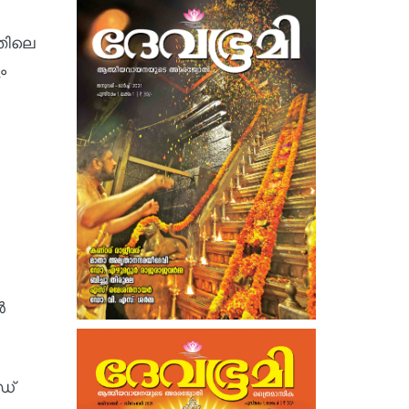
തിലെ
ം
ർ
ഡ്