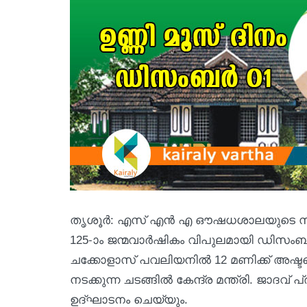
തൃശൂര്‍: എസ് എന്‍ എ ഔഷധശാലയുടെ സ്ഥാപ
125-ാം ജന്മവാര്‍ഷികം വിപുലമായി ഡിസം
ചക്കോളാസ് പവലിയനിൽ 12 മണിക്ക് അഷ്ടവ
നടക്കുന്ന ചടങ്ങില്‍ കേന്ദ്ര മന്ത്രി. ജ
ഉദ്ഘാടനം ചെയ്യും.