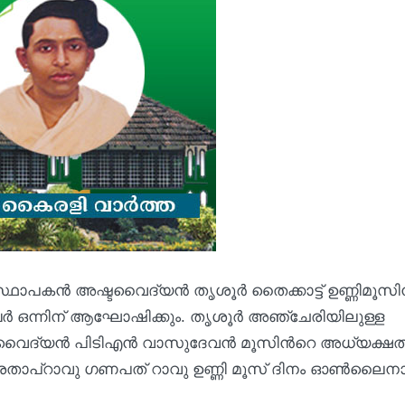
കന്‍ അഷ്ടവൈദ്യന്‍ തൃശൂര്‍ തൈക്കാട്ട് ഉണ്ണിമൂസിന
ബര്‍ ഒന്നിന് ആഘോഷിക്കും. തൃശൂർ അഞ്ചേരിയിലുള്ള
ൈദ്യന്‍ പിടിഎന്‍ വാസുദേവന്‍ മൂസിന്‍റെ അധ്യക്ഷത
ാദവ് പ്രതാപ്‌റാവു ഗണപത് റാവു ഉണ്ണി മൂസ് ദിനം ഓൺലൈന