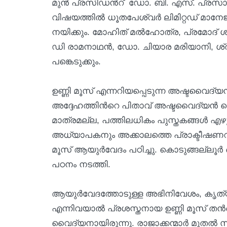
മുന്‍ പ്രസിഡന്‍റ് ഡോ. ബി. എസ്. പ്രസാ
വിഷയത്തില്‍ ധൂതപേശ്വര്‍ ലിമിറ്റഡ് മാന
നയിക്കും. മോഹിത് മൽഹോത്ര, പ്രമോദ്
ഡി രാമനാഥൻ, ഡോ. ചിയാര മരിയാനി, ശ്രീധ
പങ്കെടുക്കും.
ഉണ്ണി മൂസ് എന്നറിയപ്പെടുന്ന അഷ്ടവൈദ്യ
അദ്ദേഹത്തിന്‍റെ പിതാവ് അഷ്ടവൈദ്യൻ 
മാത്രമല്ല, പത്തിലധികം പുസ്തകങ്ങൾ എ
അധ്യാപകനും അക്കാലത്തെ പ്രാക്ടീഷണറ
മൂസ് ആയുർവേദം പഠിച്ചു. കൊടുങ്ങല്ലൂർ 
പഠനം നടത്തി.
ആയുർവേദത്തോടുള്ള അഭിനിവേശം, കൃത
എന്നിവയാൽ പ്രശസ്തനായ ഉണ്ണി മൂസ് തന്‍
വൈദ്യനായിരുന്നു. രാജാക്കന്മാർ മുതൽ