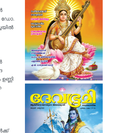
‍
, ഡോ.
യില്‍
ൻ
ദ
ഉണ്ണി
ത
്ക്