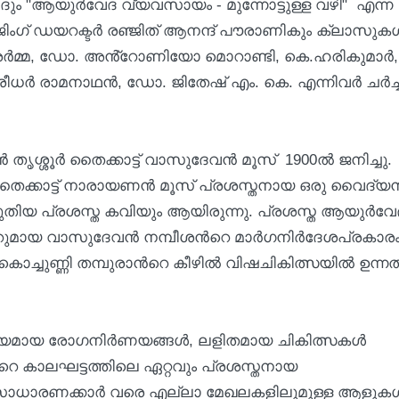
ദും "ആയുർവേദ വ്യവസായം - മുന്നോട്ടുള്ള വഴി" എന്ന
േജിംഗ് ഡയറക്ടർ രഞ്ജിത് ആനന്ദ് പൗരാണികും ക്ലാസുകള്
 ശർമ്മ, ഡോ. അൻ്റോണിയോ മൊറാണ്ടി, കെ.ഹരികുമാർ
ർ രാമനാഥൻ, ഡോ. ജിതേഷ് എം. കെ. എന്നിവര്‍ ചര്‍ച്ച
ൻ തൃശ്ശൂർ തൈക്കാട്ട് വാസുദേവൻ മൂസ് 1900ൽ ജനിച്ചു.
തൈക്കാട്ട് നാരായണൻ മൂസ് പ്രശസ്തനായ ഒരു വൈദ്യ
ഴുതിയ പ്രശസ്ത കവിയും ആയിരുന്നു. പ്രശസ്ത ആയുർവേ
ുമായ വാസുദേവൻ നമ്പീശന്‍റെ മാർഗനിർദേശപ്രകാരം 
കൊച്ചുണ്ണി തമ്പുരാന്‍റെ കീഴിൽ വിഷചികിത്സയിൽ ഉന്ന
്യമായ രോഗനിർണയങ്ങൾ, ലളിതമായ ചികിത്സകൾ
റെ കാലഘട്ടത്തിലെ ഏറ്റവും പ്രശസ്തനായ
 സാധാരണക്കാർ വരെ എല്ലാ മേഖലകളിലുമുള്ള ആളുകൾക