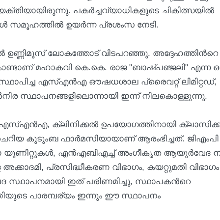
വ്യക്തിയായിരുന്നു. പകർച്ചവ്യാധികളുടെ ചികിത്സയിൽ
സമൂഹത്തിൽ ഉയർന്ന പ്രശംസ നേടി.
 ഉണ്ണിമൂസ് ലോകത്തോട് വിടപറഞ്ഞു. അദ്ദേഹത്തിന്‍റെ
കൊണ്ടാണ് മഹാകവി കെ.കെ. രാജ "ബാഷ്പഞ്ജലി" എന്ന ഒ
് സ്ഥാപിച്ച എസ്‌എൻ‌എ ഔഷധശാല പ്രൈവറ്റ് ലിമിറ്റഡ്,
ര സ്ഥാപനങ്ങളിലൊന്നായി ഇന്ന് നിലകൊള്ളുന്നു.
യ എസ്‌എൻ‌എ, ക്ലിനിക്കൽ ഉപയോഗത്തിനായി ക്ലാസിക
റിയ കുടുംബ ഫാർമസിയായാണ് ആരംഭിച്ചത്. ജി‌എം‌പി
ണിറ്റുകൾ, എൻ‌എ‌ബി‌എച്ച് അംഗീകൃത ആയുർവേദ നഴ്സ
ക്കാദമി, പ്രസിദ്ധീകരണ വിഭാഗം, കയറ്റുമതി വിഭാഗം
ദ സ്ഥാപനമായി ഇത് പരിണമിച്ചു, സ്ഥാപകന്‍റെ
യുടെ പാരമ്പര്യം ഇന്നും ഈ സ്ഥാപനം