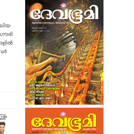
വലിയ
 ഗൗരി
്ങളിൽ
കവർ