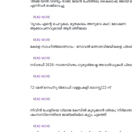
'അമ്മ'യിൽ വീണ്ടും രാജി; ജയന്‍ ചേര്‍ത്തല, കൈലാഷ്, ജോയ് 
എന്നിവര്‍ രാജിവെച്ചു
READ MORE
'ദൃഢം എന്റെ ചെറുകഥ, ഭൂതകാലം അനുഭവ കഥ'; മോഷണ
ആരോപണവുമായി ആര്‍ ശ്രീലേഖ
READ MORE
കേരള സാഹിത്യോത്സവം - നോവല്‍ മത്സരവിജയികളെ പ്രഖ്യ
READ MORE
സ്വരധീ 2026: സാരസ്വതം ഗുരുശ്രേഷ്ഠ അവാർഡുകൾ പ്രഖ്യ
READ MORE
72-ാമത് നെഹ്‌റു ട്രോഫി വള്ളംകളി ഓഗസ്റ്റ് 22-ന്
READ MORE
നിവിൻ പോളിയെ വ്യാജ കേസിൽ കുടുക്കാൻ ശ്രമം; നിർമാതാ
ഷംനാസിനെതിരെ ജാമ്യമില്ലാ കുറ്റം ചുമത്തി
READ MORE