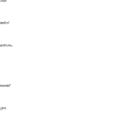
മായി
്തിന്
മത്സരം
രങ്ങ്'
ളുടെ