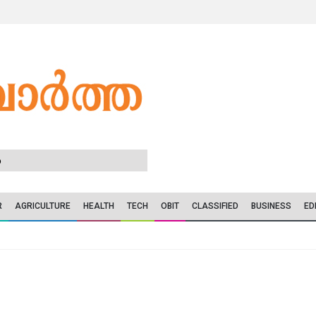
6
R
AGRICULTURE
HEALTH
TECH
OBIT
CLASSIFIED
BUSINESS
ED