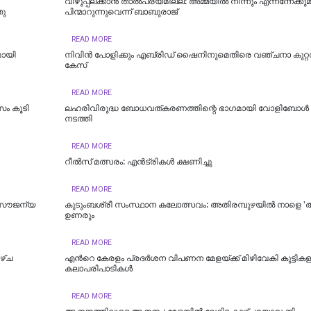
വിഴുപ്പലക്കാൻ താൽപര്യമില്ല: അമ്മയിൽ നിന്നും എന്നന്നേക്കു
തു
പിന്മാറുന്നുവെന്ന് ബാബുരാജ്
READ MORE
മായി
നിവിന്‍ പോളിക്കും എബ്രിഡ് ഷൈനിനുമെതിരെ വഞ്ചനാ കുറ്റത
കേസ്
READ MORE
സം കൂടി
ലഹരിവിരുദ്ധ ബോധവത്കരണത്തിന്റെ ഭാഗമായി വോളിബോൾ 
നടത്തി
READ MORE
റീല്‍സ് മത്സരം: എന്‍ട്രികള്‍ ക്ഷണിച്ചു
READ MORE
‍ സൗജന്യ
കുടുംബശ്രീ സംസ്ഥാന കലോത്സവം: അതിരമ്പുഴയില്‍ നാളെ 'അ
ഉണരും
READ MORE
ഴ്ച
എന്‍റെ കേരളം പ്രദര്‍ശന വിപണന മേളയ്ക്ക് മിഴിവേകി കുട്ടിക
കലാപരിപാടികള്‍
READ MORE