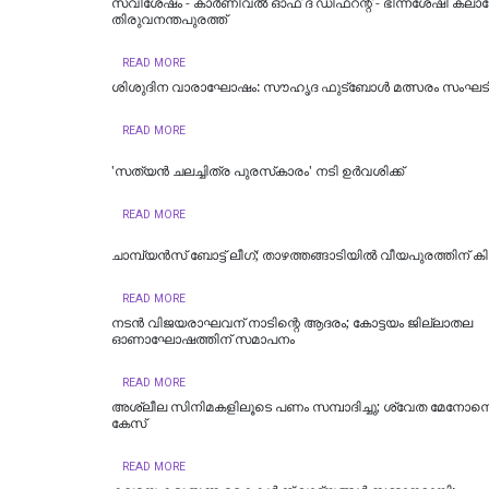
സവിശേഷം - കാർണിവൽ ഓഫ് ദ ഡിഫറന്റ് - ഭിന്നശേഷി കലാ
തിരുവനന്തപുരത്ത്
READ MORE
ശിശുദിന വാരാഘോഷം: സൗഹൃദ ഫുട്ബോൾ മത്സരം സംഘടിപ്പ
READ MORE
'സത്യൻ ചലച്ചിത്ര പുരസ്‌കാരം' നടി ഉർവശിക്ക്
READ MORE
ചാമ്പ്യൻസ് ബോട്ട് ലീഗ്; താഴത്തങ്ങാടിയിൽ വീയപുരത്തിന് കി
READ MORE
നടൻ വിജയരാഘവന് നാടിന്റെ ആദരം; കോട്ടയം ജില്ലാതല
ഓണാഘോഷത്തിന് സമാപനം
READ MORE
അശ്ലീല സിനിമകളിലൂടെ പണം സമ്പാദിച്ചു; ശ്വേത മേനോന
കേസ്
READ MORE