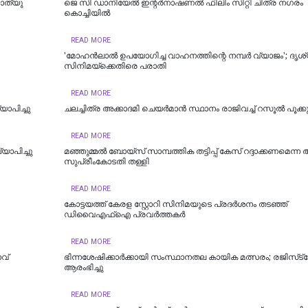
മാത്യു
ജെ സി ഡാനിയേൽ ഇന്റർനാഷണൽ ഫിലിം സിറ്റി ചിത്ര നഗരം
കൊച്ചിയിൽ
READ MORE
'മോഹന്‍ലാല്‍ ഉപയോഗിച്ച വാഹനത്തിന്റെ നമ്പര്‍ വ്യാജം'; ദൃശ്
സിനിമയ്‌ക്കെതിരെ പരാതി
READ MORE
ാപിച്ചു
ചലച്ചിത്ര അക്കാദമി ചെയർമാൻ സ്ഥാനം രാജിവച്ച് റസൂൽ പൂക്കുട്
READ MORE
ാപിച്ചു
‌മഞ്ഞുമ്മൽ ബോയ്സ് സാമ്പത്തിക തട്ടിപ്പ് കേസ് റദ്ദാക്കണമെന്
സുപ്രീംകോ‌ടതി തള്ളി
READ MORE
കോട്ടയത്ത് കേരള സ്റ്റോറി സിനിമയുടെ പ്രദർശനം തടഞ്ഞ്
ഡിവൈഎഫ്ഐ പ്രവർത്തകർ
READ MORE
വ്
ഭിന്നശേഷിക്കാർക്കായി സംസ്ഥാനതല കായിക മത്സരം; രജിസ്‌ട
ആരംഭിച്ചു
READ MORE