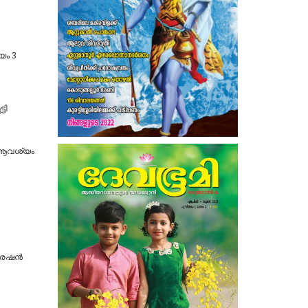
യം 3
ടി
ന ആവശ്യം
്രേഷൻ