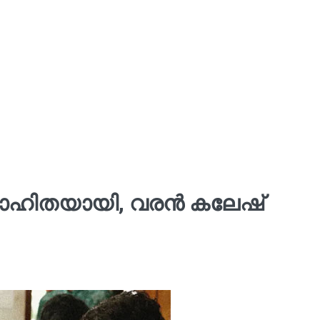
വിവാഹിതയായി, വരൻ കലേഷ്