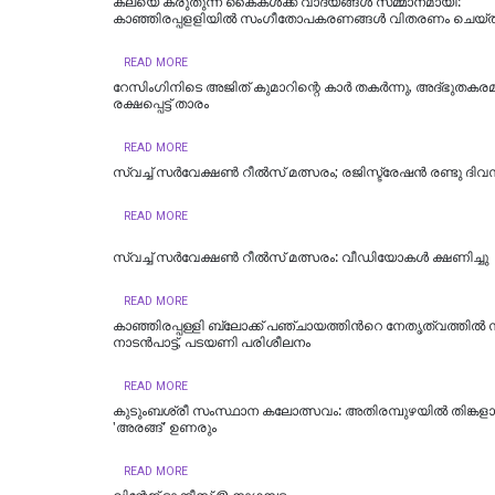
കലയെ കരുതുന്ന കൈകൾക്ക് വാദ്യങ്ങൾ സമ്മാനമായി:
കാഞ്ഞിരപ്പളളിയിൽ സംഗീതോപകരണങ്ങൾ വിതരണം ചെയ്
READ MORE
റേസിംഗിനിടെ അജിത് കുമാറിന്റെ കാർ തകർന്നു, അദ്ഭുതകര
രക്ഷപ്പെട്ട് താരം
READ MORE
സ്വച്ച് സർവേക്ഷൺ റീൽസ് മത്സരം; രജിസ്ട്രേഷൻ രണ്ടു ദിവ
READ MORE
സ്വച്ച് സർവേക്ഷൺ റീൽസ് മത്സരം: വീഡിയോകള്‍ ക്ഷണിച്ചു
READ MORE
കാഞ്ഞിരപ്പള്ളി ബ്ലോക്ക് പഞ്ചായത്തിന്‍റെ നേതൃത്വത്തില്
നാടൻപാട്ട്, പടയണി പരിശീലനം
READ MORE
കുടുംബശ്രീ സംസ്ഥാന കലോത്സവം: അതിരമ്പുഴയില്‍ തിങ്കളാ
'അരങ്ങ്' ഉണരും
READ MORE