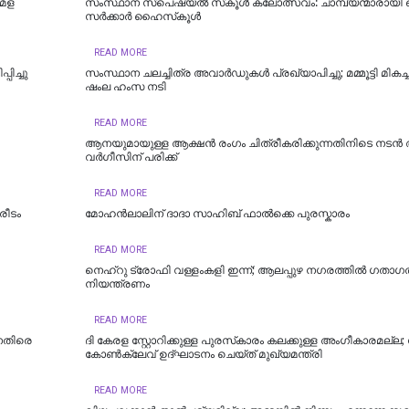
മേള
സംസ്ഥാന സ്‌പെഷ്യല്‍ സ്‌കൂള്‍ കലോത്സവം: ചാമ്പ്യന്മാരായി 
സര്‍ക്കാര്‍ ഹൈസ്‌കൂള്‍
READ MORE
ിച്ചു
സംസ്ഥാന ചലച്ചിത്ര അവാര്‍ഡുകൾ പ്രഖ്യാപിച്ചു; മമ്മൂട്ടി മികച
ഷംല ഹംസ നടി
READ MORE
ആനയുമായുള്ള ആക്ഷൻ രംഗം ചിത്രീകരിക്കുന്നതിനിടെ നടൻ
വർഗീസിന് പരിക്ക്
READ MORE
രീടം
മോഹൻലാലിന് ദാദാ സാഹിബ് ഫാൽക്കെ പുരസ്കാരം
READ MORE
നെഹ്‌റു ട്രോഫി വള്ളംകളി ഇന്ന്; ആലപ്പുഴ നഗരത്തില്‍ ഗതാഗ
നിയന്ത്രണം
READ MORE
െതിരെ
ദി കേരള സ്റ്റോറിക്കുള്ള പുരസ്‌കാരം കലക്കുള്ള അംഗീകാരമല്ല
കോണ്‍ക്ലേവ് ഉദ്ഘാടനം ചെയ്ത് മുഖ്യമന്ത്രി
READ MORE