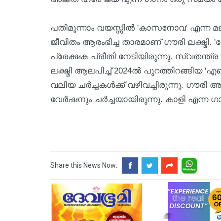
പതിമൂന്നാം വയസ്സിൽ 'കാസനോവ' എന്ന മലയ
ജീവിതം ആരംഭിച്ച താരമാണ് ഗൗരി ലക്ഷ്മ
പ്രേക്ഷക പ്രീതി നേടിയിരുന്നു. സ്വതന്ത
ലക്ഷ്മി ആലപിച്ച് 2024ൽ പുറത്തിറങ്ങിയ 'എ
വലിയ ചർച്ചകൾക്ക് വഴിവച്ചിരുന്നു. ഗൗരി
വേർഷനും ചർച്ചയായിരുന്നു. കാളി എന്ന
Share this News Now: