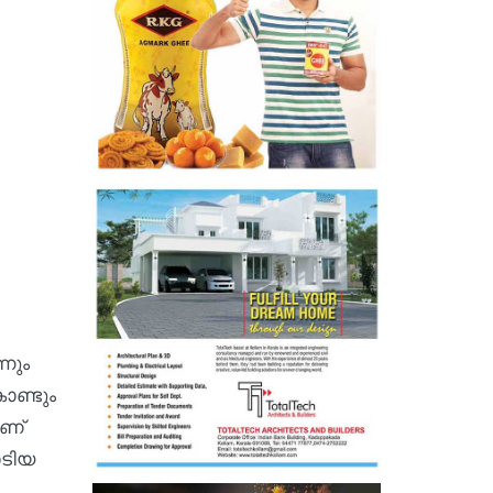
നും
ൊണ്ടും
ാണ്
ാടിയ