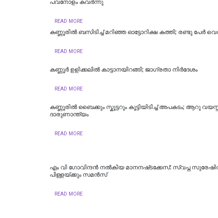
പവനോളം കവർന്നു
READ MORE
കണ്ണൂരില്‍ ബസിടിച്ച് മറിഞ്ഞ ഓട്ടോറിക്ഷ കത്തി; രണ്ടു പേര്‍ വെന
READ MORE
കണ്ണൂര്‍ ഉളിക്കലില്‍ കാട്ടാനയിറങ്ങി; ജാഗ്രതാ നിര്‍ദേശം
READ MORE
കണ്ണൂരില്‍ ബൈക്കും സ്കൂട്ടറും കൂട്ടിയിടിച്ച് അപകടം; ആറു വയസ്
ദാരുണാന്ത്യം
READ MORE
എം വി ഗോവിന്ദൻ നൽകിയ മാനനഷ്‌ടക്കേസ്: സ്വപ്ന സുരേഷിന
പിള്ളയ്‌ക്കും സമൻസ്‌
READ MORE