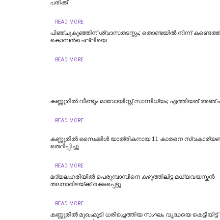
പരിക്ക്
READ MORE
പിഞ്ചുകുഞ്ഞിന് ശ്വാസതടസ്സം; തൊണ്ടയിൽ നിന്ന് കണ്ടെത്
കൊമ്പൻചെല്ലിയെ
READ MORE
കണ്ണൂരിൽ വീണ്ടും മാവോയിസ്റ്റ് സാന്നിധ്യം; എത്തിയത് അ
READ MORE
കണ്ണൂരിൽ സൈക്കിൾ യാത്രികനായ 11 കാരനെ സ്വകാര്യബസ
തെറിപ്പിച്ചു
READ MORE
മദ്യലഹരിയിൽ പെരുമ്പാമ്പിനെ കഴുത്തിലിട്ട മധ്യവയസ്കൻ
തലനാരിഴയ്ക്ക് രക്ഷപ്പെട്ടു
READ MORE
കണ്ണൂരിൽ മുഖംമൂടി ധരിച്ചെത്തിയ സംഘം വൃദ്ധയെ കെട്ടിയിട്ട്