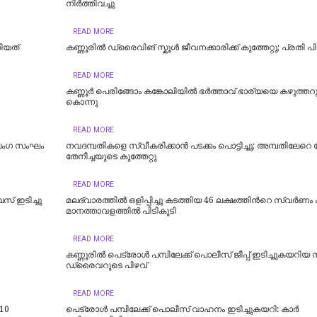
നിർത്തിവച്ചു
READ MORE
തിയത്
കണ്ണൂരിൽ ഡ്രൈവിങ് സ്കൂൾ ജീവനക്കാരിക്ക് കുത്തേറ്റു; പ്രതി പി
READ MORE
കണ്ണൂർ പെരിങ്ങോം കങ്കോലിയിൽ ഭർത്താവ് ഭാര്യയെ കഴുത്തറു
കൊന്നു
READ MORE
ഞ്ചംഗ സംഘം
നവദമ്പതികളെ സ്വീകരിക്കാന്‍ പടക്കം പൊട്ടിച്ചു; അമ്പതിലേറെ പേര
തേനീച്ചയുടെ കുത്തേറ്റു
READ MORE
് ഇടിച്ചു
മലദ്വാരത്തിൽ ഒളിപ്പിച്ചു കടത്തിയ 46 ല​ക്ഷ​ത്തി​ന്‍റെ സ്വ​ർ​ണം ക​
മാ​ന​ത്താ​വ​ള​ത്തി​ൽ പി​ടി​കൂ​ടി
READ MORE
കണ്ണൂരിൽ പെട്രോൾ പമ്പിലേക്ക് പൊലീസ് ജീപ്പ് ഇടിച്ചുകയറിയ
ഡ്രൈവറുടെ പിഴവ്
READ MORE
 10
പെട്രോള്‍ പമ്പിലേക്ക് പൊലീസ് വാഹനം ഇടിച്ചുകയറി: കാര്‍