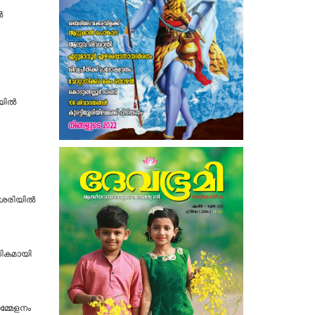
ൽ
ലയിൽ
ശേരിയിൽ
ഗികമായി
മ്മേളനം