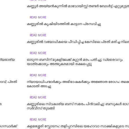
കണ്ണൂർ അയ്യൻകുന്നിൽ മാവോയിസ്റ്റ്-തണ്ടർ ബോൾട്ട് ഏറ്റുമുട്ട
READ MORE
കണ്ണൂരില്‍ കൃഷിയിടത്തിൽ കാട്ടാന പ്രസവിച്ചു
READ MORE
കണ്ണൂരിൽ വയോധികയെ പീഡിപ്പിച്ച കേസിലെ പ്രതി മരിച്ച നി
READ MORE
ദ്യഭാര്യ
ഓടുന്ന ബസിന് മുകളിലേക്ക് കൂറ്റന്‍ മരം പതിച്ചു; ഡ്രൈവറും
യാത്രക്കാരും അത്ഭുകരമായി രക്ഷപ്പെട്ടു
READ MORE
വ്; പ്രതി
ന്യായാധിപന്മാർക്കും അഭിഭാഷകർക്കും അജ്ഞാത രോഗം: തല
കോടതി അടച്ചു
READ MORE
െ
കണ്ണൂരിലെ സ്വകാര്യ ബസ് സമരം പിൻവലിച്ചു: ബസുകൾ ഭാ
സർവീസ് തുടങ്ങി
READ MORE
ഗസ്ഥർക്ക്
കളമശ്ശേരി സ്ഫോടനം: തളിപ്പറമ്പിലെ യഹോവാ സാക്ഷികളുടെ സ