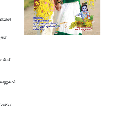
ടിയില്‍
ത്ത്
്‍ക്ക്
ണ്ണൂ​ർ വി​
 സംഭവം;