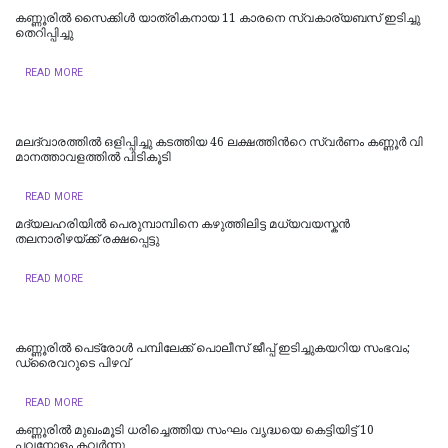
കണ്ണൂരിൽ സൈക്കിൾ യാത്രികനായ 11 കാരനെ സ്വകാര്യബസ് ഇടിച്ചു
തെറിപ്പിച്ചു
READ MORE
മലദ്വാരത്തിൽ ഒളിപ്പിച്ചു കടത്തിയ 46 ല​ക്ഷ​ത്തി​ന്‍റെ സ്വ​ർ​ണം ക​ണ്ണൂ​ർ വി​
മാ​ന​ത്താ​വ​ള​ത്തി​ൽ പി​ടി​കൂ​ടി
READ MORE
മദ്യലഹരിയിൽ പെരുമ്പാമ്പിനെ കഴുത്തിലിട്ട മധ്യവയസ്കൻ
തലനാരിഴയ്ക്ക് രക്ഷപ്പെട്ടു
READ MORE
കണ്ണൂരിൽ പെട്രോൾ പമ്പിലേക്ക് പൊലീസ് ജീപ്പ് ഇടിച്ചുകയറിയ സംഭവം;
ഡ്രൈവറുടെ പിഴവ്
READ MORE
കണ്ണൂരിൽ മുഖംമൂടി ധരിച്ചെത്തിയ സംഘം വൃദ്ധയെ കെട്ടിയിട്ട് 10
പവനോളം കവർന്നു