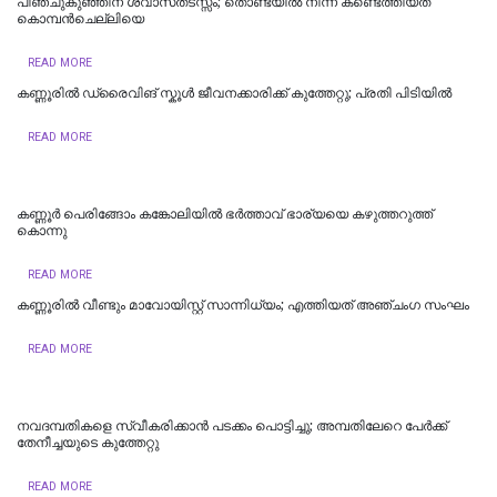
പിഞ്ചുകുഞ്ഞിന് ശ്വാസതടസ്സം; തൊണ്ടയിൽ നിന്ന് കണ്ടെത്തിയത്
കൊമ്പൻചെല്ലിയെ
READ MORE
കണ്ണൂരിൽ ഡ്രൈവിങ് സ്കൂൾ ജീവനക്കാരിക്ക് കുത്തേറ്റു; പ്രതി പിടിയില്‍
READ MORE
കണ്ണൂർ പെരിങ്ങോം കങ്കോലിയിൽ ഭർത്താവ് ഭാര്യയെ കഴുത്തറുത്ത്
കൊന്നു
READ MORE
കണ്ണൂരിൽ വീണ്ടും മാവോയിസ്റ്റ് സാന്നിധ്യം; എത്തിയത് അഞ്ചംഗ സംഘം
READ MORE
നവദമ്പതികളെ സ്വീകരിക്കാന്‍ പടക്കം പൊട്ടിച്ചു; അമ്പതിലേറെ പേര്‍ക്ക്
തേനീച്ചയുടെ കുത്തേറ്റു
READ MORE