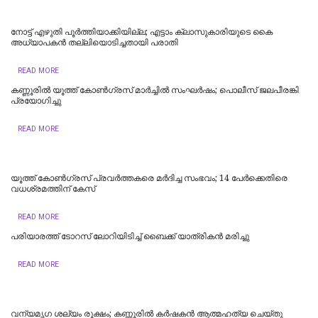
നോട്ട് എഴുതി പൂർത്തിയാക്കിയില്ല; എട്ടാം ക്ലാസുകാരിയുടെ കൈ
അധ്യാപകന്‍ തല്ലിയൊടിച്ചതായി പരാതി
READ MORE
കണ്ണൂരിൽ യൂത്ത് കോൺ​ഗ്രസ് മാർച്ചിൽ സംഘർഷം; പൊലീസ് ജലപീരങ്കി
പ്രയോ​ഗിച്ചു
READ MORE
യൂത്ത് കോണ്‍ഗ്രസ് പ്രവര്‍ത്തകരെ മര്‍ദിച്ച സംഭവം; 14 പേര്‍ക്കെതിരെ
വധശ്രമത്തിന് കേസ്
READ MORE
പരിയാരത്ത് ടോറസ് ലോറിയിടിച്ച് ബൈക്ക് യാത്രികൻ മരിച്ചു
READ MORE
വന്യമൃഗ ശല്യം രൂക്ഷം; കണ്ണൂരിൽ കർഷകൻ ആത്മഹത്യ ചെയ്‌തു