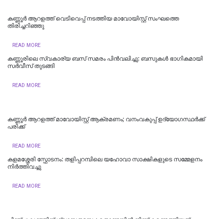
കണ്ണൂർ ആറളത്ത് വെടിവെപ്പ് നടത്തിയ മാവോയിസ്റ്റ് സംഘത്തെ
തിരിച്ചറിഞ്ഞു
READ MORE
കണ്ണൂരിലെ സ്വകാര്യ ബസ് സമരം പിൻവലിച്ചു: ബസുകൾ ഭാഗികമായി
സർവീസ് തുടങ്ങി
READ MORE
കണ്ണൂർ ആറളത്ത് മാവോയിസ്റ്റ് ആക്രമണം; വനംവകുപ്പ് ഉദ്യോഗസ്ഥർക്ക്
പരിക്ക്
READ MORE
കളമശ്ശേരി സ്ഫോടനം: തളിപ്പറമ്പിലെ യഹോവാ സാക്ഷികളുടെ സമ്മേളനം
നിർത്തിവച്ചു
READ MORE