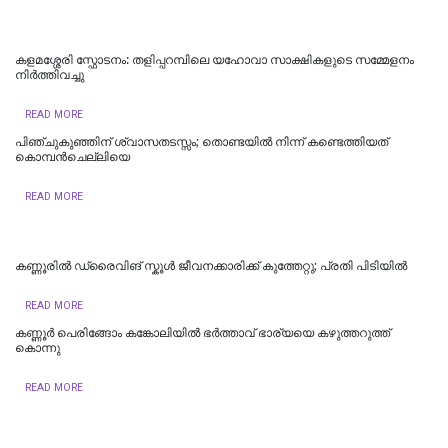
കളമശ്ശേരി സ്ഫോടനം: തളിപ്പറമ്പിലെ യഹോവാ സാക്ഷികളുടെ സമ്മേളനം
നിർത്തിവച്ചു
READ MORE
പിഞ്ചുകുഞ്ഞിന് ശ്വാസതടസ്സം; തൊണ്ടയിൽ നിന്ന് കണ്ടെത്തിയത്
കൊമ്പൻചെല്ലിയെ
READ MORE
കണ്ണൂരിൽ ഡ്രൈവിങ് സ്കൂൾ ജീവനക്കാരിക്ക് കുത്തേറ്റു; പ്രതി പിടിയില്‍
READ MORE
കണ്ണൂർ പെരിങ്ങോം കങ്കോലിയിൽ ഭർത്താവ് ഭാര്യയെ കഴുത്തറുത്ത്
കൊന്നു
READ MORE