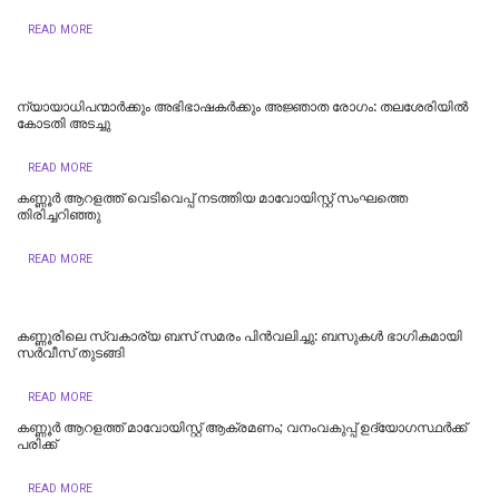
READ MORE
ന്യായാധിപന്മാർക്കും അഭിഭാഷകർക്കും അജ്ഞാത രോഗം: തലശേരിയിൽ
കോടതി അടച്ചു
READ MORE
കണ്ണൂർ ആറളത്ത് വെടിവെപ്പ് നടത്തിയ മാവോയിസ്റ്റ് സംഘത്തെ
തിരിച്ചറിഞ്ഞു
READ MORE
കണ്ണൂരിലെ സ്വകാര്യ ബസ് സമരം പിൻവലിച്ചു: ബസുകൾ ഭാഗികമായി
സർവീസ് തുടങ്ങി
READ MORE
കണ്ണൂർ ആറളത്ത് മാവോയിസ്റ്റ് ആക്രമണം; വനംവകുപ്പ് ഉദ്യോഗസ്ഥർക്ക്
പരിക്ക്
READ MORE