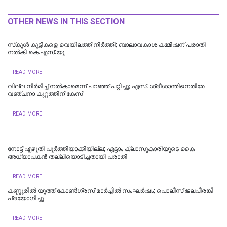
OTHER NEWS IN THIS SECTION
സ്‌കൂള്‍ കുട്ടികളെ വെയിലത്ത് നിര്‍ത്തി; ബാലാവകാശ കമ്മിഷന് പരാതി
നല്‍കി കെ.എസ്.യു
READ MORE
വില്ല നിർമിച്ച് നൽകാമെന്ന് പറഞ്ഞ് പറ്റിച്ചു; എസ്. ശ്രീശാന്തിനെതിരേ
വഞ്ചനാ കുറ്റത്തിന് കേസ്
READ MORE
നോട്ട് എഴുതി പൂർത്തിയാക്കിയില്ല; എട്ടാം ക്ലാസുകാരിയുടെ കൈ
അധ്യാപകന്‍ തല്ലിയൊടിച്ചതായി പരാതി
READ MORE
കണ്ണൂരിൽ യൂത്ത് കോൺ​ഗ്രസ് മാർച്ചിൽ സംഘർഷം; പൊലീസ് ജലപീരങ്കി
പ്രയോ​ഗിച്ചു
READ MORE