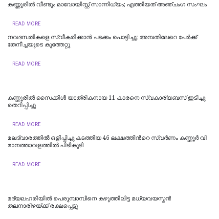
കണ്ണൂരിൽ വീണ്ടും മാവോയിസ്റ്റ് സാന്നിധ്യം; എത്തിയത് അഞ്ചംഗ സംഘം
READ MORE
നവദമ്പതികളെ സ്വീകരിക്കാന്‍ പടക്കം പൊട്ടിച്ചു; അമ്പതിലേറെ പേര്‍ക്ക്
തേനീച്ചയുടെ കുത്തേറ്റു
READ MORE
കണ്ണൂരിൽ സൈക്കിൾ യാത്രികനായ 11 കാരനെ സ്വകാര്യബസ് ഇടിച്ചു
തെറിപ്പിച്ചു
READ MORE
മലദ്വാരത്തിൽ ഒളിപ്പിച്ചു കടത്തിയ 46 ല​ക്ഷ​ത്തി​ന്‍റെ സ്വ​ർ​ണം ക​ണ്ണൂ​ർ വി​
മാ​ന​ത്താ​വ​ള​ത്തി​ൽ പി​ടി​കൂ​ടി
READ MORE
മദ്യലഹരിയിൽ പെരുമ്പാമ്പിനെ കഴുത്തിലിട്ട മധ്യവയസ്കൻ
തലനാരിഴയ്ക്ക് രക്ഷപ്പെട്ടു