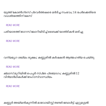
യൂത്ത് കോണ്‍ഗ്രസ് പ്രവര്‍ത്തകരെ മര്‍ദിച്ച സംഭവം; 14 പേര്‍ക്കെതിരെ
വധശ്രമത്തിന് കേസ്
READ MORE
പരിയാരത്ത് ടോറസ് ലോറിയിടിച്ച് ബൈക്ക് യാത്രികൻ മരിച്ചു
READ MORE
വന്യമൃഗ ശല്യം രൂക്ഷം; കണ്ണൂരിൽ കർഷകൻ ആത്മഹത്യ ചെയ്‌തു
READ MORE
ക്ലാസ് മുറിയിൽ പെപ്പർ സ്പ്രേ പ്രയോഗം; കണ്ണൂരിൽ 12
വിദ്യാർഥികൾക്ക് ദേഹാസ്വാസ്ഥ്യം
READ MORE
കണ്ണൂർ അയ്യൻകുന്നിൽ മാവോയിസ്റ്റ്-തണ്ടർ ബോൾട്ട് ഏറ്റുമുട്ടൽ