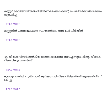
കണ്ണൂർ കോടിയേരിയിൽ വീടിന് നേരെ ബോംബേറ്; പൊലീസ് അന്വേഷണം
ആരംഭിച്ചു
READ MORE
കണ്ണൂരില്‍ ചന്ദന മോഷണ സംഘത്തിലെ രണ്ട് പേര്‍ പിടിയിൽ
READ MORE
എം വി ഗോവിന്ദൻ നൽകിയ മാനനഷ്‌ടക്കേസ്: സ്വപ്ന സുരേഷിനും വിജേഷ്‌
പിള്ളയ്‌ക്കും സമൻസ്‌
READ MORE
കൂത്തുപറമ്പിൽ ഫുട്ബോൾ കളിക്കുന്നതിനിടെ വിദ്യാർത്ഥി കുഴഞ്ഞ് വീണ്
മരിച്ചു
READ MORE