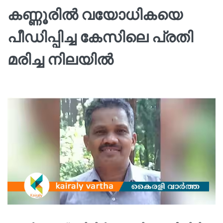
കണ്ണൂരിൽ വയോധികയെ
പീഡിപ്പിച്ച കേസിലെ പ്രതി
മരിച്ച നിലയിൽ