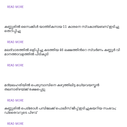
READ MORE
കണ്ണൂരിൽ സൈക്കിൾ യാത്രികനായ 11 കാരനെ സ്വകാര്യബസ് ഇടിച്ചു
തെറിപ്പിച്ചു
READ MORE
മലദ്വാരത്തിൽ ഒളിപ്പിച്ചു കടത്തിയ 46 ല​ക്ഷ​ത്തി​ന്‍റെ സ്വ​ർ​ണം ക​ണ്ണൂ​ർ വി​
മാ​ന​ത്താ​വ​ള​ത്തി​ൽ പി​ടി​കൂ​ടി
READ MORE
മദ്യലഹരിയിൽ പെരുമ്പാമ്പിനെ കഴുത്തിലിട്ട മധ്യവയസ്കൻ
തലനാരിഴയ്ക്ക് രക്ഷപ്പെട്ടു
READ MORE
കണ്ണൂരിൽ പെട്രോൾ പമ്പിലേക്ക് പൊലീസ് ജീപ്പ് ഇടിച്ചുകയറിയ സംഭവം;
ഡ്രൈവറുടെ പിഴവ്
READ MORE