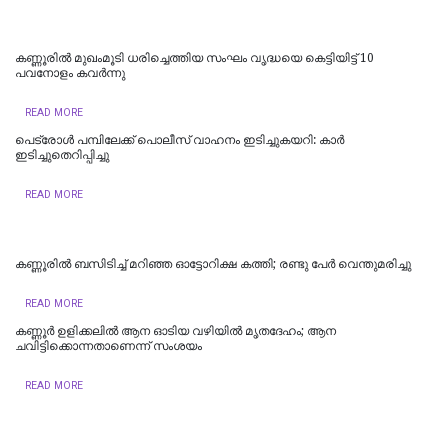
കണ്ണൂരിൽ മുഖംമൂടി ധരിച്ചെത്തിയ സംഘം വൃദ്ധയെ കെട്ടിയിട്ട് 10
പവനോളം കവർന്നു
READ MORE
പെട്രോള്‍ പമ്പിലേക്ക് പൊലീസ് വാഹനം ഇടിച്ചുകയറി: കാര്‍
ഇടിച്ചുതെറിപ്പിച്ചു
READ MORE
കണ്ണൂരില്‍ ബസിടിച്ച് മറിഞ്ഞ ഓട്ടോറിക്ഷ കത്തി; രണ്ടു പേര്‍ വെന്തുമരിച്ചു
READ MORE
കണ്ണൂർ ഉളിക്കലിൽ ആന ഓടിയ വഴിയിൽ മൃതദേഹം; ആന
ചവിട്ടിക്കൊന്നതാണെന്ന് സംശയം
READ MORE