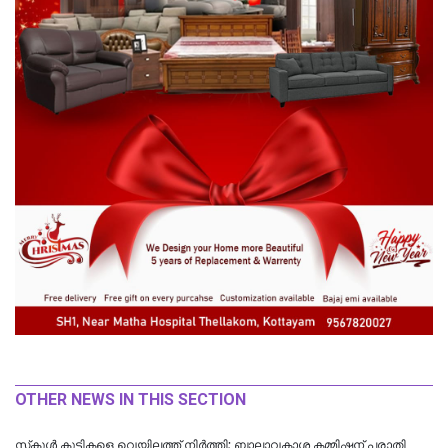
OTHER NEWS IN THIS SECTION
സ്‌കൂള്‍ കുട്ടികളെ വെയിലത്ത് നിര്‍ത്തി; ബാലാവകാശ കമ്മിഷന് പരാതി