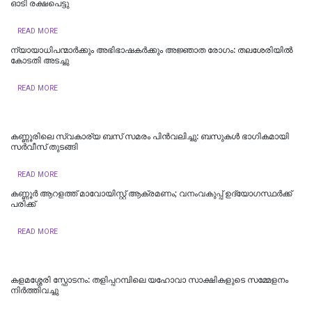
ഓടി രക്ഷപെട്ടു
READ MORE
ന്യായാധിപന്മാർക്കും അഭിഭാഷകർക്കും അജ്ഞാത രോഗം: തലശേരിയിൽ
കോടതി അടച്ചു
READ MORE
കണ്ണൂരിലെ സ്വകാര്യ ബസ് സമരം പിൻവലിച്ചു: ബസുകൾ ഭാഗികമായി
സർവീസ് തുടങ്ങി
READ MORE
കണ്ണൂർ ആറളത്ത് മാവോയിസ്റ്റ് ആക്രമണം; വനംവകുപ്പ് ഉദ്യോഗസ്ഥർക്ക്
പരിക്ക്
READ MORE
കളമശ്ശേരി സ്ഫോടനം: തളിപ്പറമ്പിലെ യഹോവാ സാക്ഷികളുടെ സമ്മേളനം
നിർത്തിവച്ചു