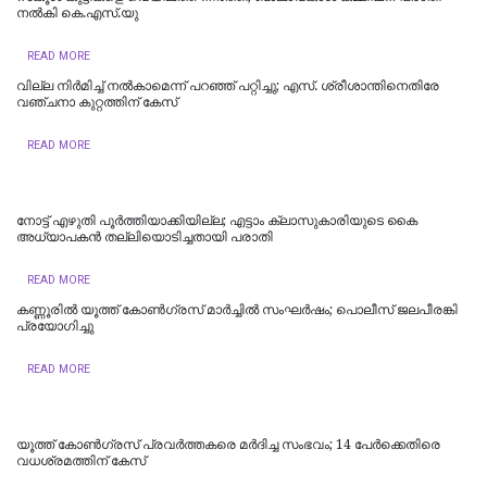
നല്‍കി കെ.എസ്.യു
READ MORE
വില്ല നിർമിച്ച് നൽകാമെന്ന് പറഞ്ഞ് പറ്റിച്ചു; എസ്. ശ്രീശാന്തിനെതിരേ
വഞ്ചനാ കുറ്റത്തിന് കേസ്
READ MORE
നോട്ട് എഴുതി പൂർത്തിയാക്കിയില്ല; എട്ടാം ക്ലാസുകാരിയുടെ കൈ
അധ്യാപകന്‍ തല്ലിയൊടിച്ചതായി പരാതി
READ MORE
കണ്ണൂരിൽ യൂത്ത് കോൺ​ഗ്രസ് മാർച്ചിൽ സംഘർഷം; പൊലീസ് ജലപീരങ്കി
പ്രയോ​ഗിച്ചു
READ MORE
യൂത്ത് കോണ്‍ഗ്രസ് പ്രവര്‍ത്തകരെ മര്‍ദിച്ച സംഭവം; 14 പേര്‍ക്കെതിരെ
വധശ്രമത്തിന് കേസ്