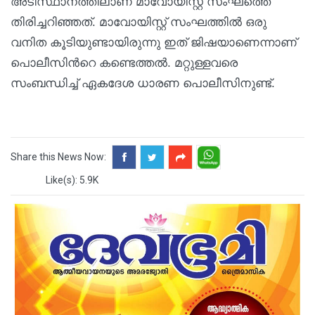
അടിസ്ഥാനത്തിലാണ് മാവോയിസ്റ്റ് സംഘത്തെ
തിരിച്ചറിഞ്ഞത്. മാവോയിസ്റ്റ് സംഘത്തിൽ ഒരു
വനിത കൂടിയുണ്ടായിരുന്നു ഇത് ജിഷയാണെന്നാണ്
പൊലീസിന്‍റെ കണ്ടെത്തൽ. മറ്റുള്ളവരെ
സംബന്ധിച്ച് ഏകദേശ ധാരണ പൊലീസിനുണ്ട്.
Share this News Now:
Like(s): 5.9K