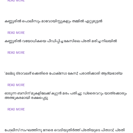
READ MORE
കണ്ണൂരിൽ പൊലീസും മാവോയിസ്റ്റുകളും തമ്മിൽ ഏറ്റുമുട്ടൽ
READ MORE
കണ്ണൂരിൽ വയോധികയെ പീഡിപ്പിച്ച കേസിലെ പ്രതി മരിച്ച നിലയിൽ
READ MORE
'മല്ലു ട്രാവലർ'ക്കെതിരെ പോക്‌സോ കേസ്; പരാതിക്കാരി ആദ്യഭാര്യ
READ MORE
ഓടുന്ന ബസിന് മുകളിലേക്ക് കൂറ്റന്‍ മരം പതിച്ചു; ഡ്രൈവറും യാത്രക്കാരും
അത്ഭുകരമായി രക്ഷപ്പെട്ടു
READ MORE
പോലീസ് സംഘത്തിനു നേരെ വെടിയുതിര്‍ത്ത് പ്രതിയുടെ പിതാവ്; പ്രതി