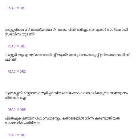
READ MORE
കണ്ണൂരിലെ സ്വകാര്യ ബസ് സമരം പിൻവലിച്ചു: ബസുകൾ ഭാഗികമായി
സർവീസ് തുടങ്ങി
READ MORE
കണ്ണൂർ ആറളത്ത് മാവോയിസ്റ്റ് ആക്രമണം; വനംവകുപ്പ് ഉദ്യോഗസ്ഥർക്ക്
പരിക്ക്
READ MORE
കളമശ്ശേരി സ്ഫോടനം: തളിപ്പറമ്പിലെ യഹോവാ സാക്ഷികളുടെ സമ്മേളനം
നിർത്തിവച്ചു
READ MORE
പിഞ്ചുകുഞ്ഞിന് ശ്വാസതടസ്സം; തൊണ്ടയിൽ നിന്ന് കണ്ടെത്തിയത്
കൊമ്പൻചെല്ലിയെ
READ MORE