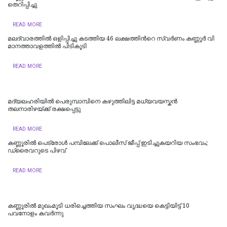
തെറിപ്പിച്ചു
READ MORE
മലദ്വാരത്തിൽ ഒളിപ്പിച്ചു കടത്തിയ 46 ല​ക്ഷ​ത്തി​ന്‍റെ സ്വ​ർ​ണം ക​ണ്ണൂ​ർ വി​
മാ​ന​ത്താ​വ​ള​ത്തി​ൽ പി​ടി​കൂ​ടി
READ MORE
മദ്യലഹരിയിൽ പെരുമ്പാമ്പിനെ കഴുത്തിലിട്ട മധ്യവയസ്കൻ
തലനാരിഴയ്ക്ക് രക്ഷപ്പെട്ടു
READ MORE
കണ്ണൂരിൽ പെട്രോൾ പമ്പിലേക്ക് പൊലീസ് ജീപ്പ് ഇടിച്ചുകയറിയ സംഭവം;
ഡ്രൈവറുടെ പിഴവ്
READ MORE
കണ്ണൂരിൽ മുഖംമൂടി ധരിച്ചെത്തിയ സംഘം വൃദ്ധയെ കെട്ടിയിട്ട് 10
പവനോളം കവർന്നു