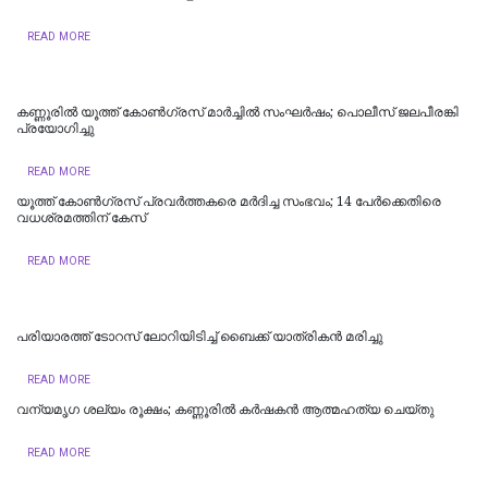
READ MORE
കണ്ണൂരിൽ യൂത്ത് കോൺ​ഗ്രസ് മാർച്ചിൽ സംഘർഷം; പൊലീസ് ജലപീരങ്കി
പ്രയോ​ഗിച്ചു
READ MORE
യൂത്ത് കോണ്‍ഗ്രസ് പ്രവര്‍ത്തകരെ മര്‍ദിച്ച സംഭവം; 14 പേര്‍ക്കെതിരെ
വധശ്രമത്തിന് കേസ്
READ MORE
പരിയാരത്ത് ടോറസ് ലോറിയിടിച്ച് ബൈക്ക് യാത്രികൻ മരിച്ചു
READ MORE
വന്യമൃഗ ശല്യം രൂക്ഷം; കണ്ണൂരിൽ കർഷകൻ ആത്മഹത്യ ചെയ്‌തു
READ MORE