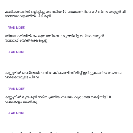
മലദ്വാരത്തിൽ ഒളിപ്പിച്ചു കടത്തിയ 46 ല​ക്ഷ​ത്തി​ന്‍റെ സ്വ​ർ​ണം ക​ണ്ണൂ​ർ വി​
മാ​ന​ത്താ​വ​ള​ത്തി​ൽ പി​ടി​കൂ​ടി
READ MORE
മദ്യലഹരിയിൽ പെരുമ്പാമ്പിനെ കഴുത്തിലിട്ട മധ്യവയസ്കൻ
തലനാരിഴയ്ക്ക് രക്ഷപ്പെട്ടു
READ MORE
കണ്ണൂരിൽ പെട്രോൾ പമ്പിലേക്ക് പൊലീസ് ജീപ്പ് ഇടിച്ചുകയറിയ സംഭവം;
ഡ്രൈവറുടെ പിഴവ്
READ MORE
കണ്ണൂരിൽ മുഖംമൂടി ധരിച്ചെത്തിയ സംഘം വൃദ്ധയെ കെട്ടിയിട്ട് 10
പവനോളം കവർന്നു
READ MORE