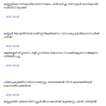
കണ്ണൂരിലെ സ്വകാര്യ ബസ് സമരം പിൻവലിച്ചു: ബസുകൾ ഭാഗികമായി
സർവീസ് തുടങ്ങി
READ MORE
കണ്ണൂർ ആറളത്ത് മാവോയിസ്റ്റ് ആക്രമണം; വനംവകുപ്പ് ഉദ്യോഗസ്ഥർക്ക്
പരിക്ക്
READ MORE
കളമശ്ശേരി സ്ഫോടനം: തളിപ്പറമ്പിലെ യഹോവാ സാക്ഷികളുടെ സമ്മേളനം
നിർത്തിവച്ചു
READ MORE
പിഞ്ചുകുഞ്ഞിന് ശ്വാസതടസ്സം; തൊണ്ടയിൽ നിന്ന് കണ്ടെത്തിയത്
കൊമ്പൻചെല്ലിയെ
READ MORE
കണ്ണൂരിൽ ഡ്രൈവിങ് സ്കൂൾ ജീവനക്കാരിക്ക് കുത്തേറ്റു; പ്രതി പിടിയില്‍