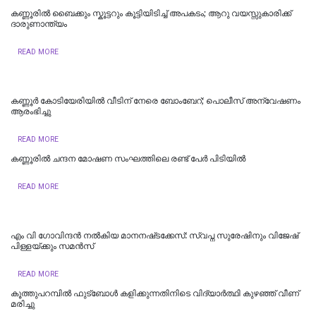
കണ്ണൂരില്‍ ബൈക്കും സ്കൂട്ടറും കൂട്ടിയിടിച്ച് അപകടം; ആറു വയസ്സുകാരിക്ക്
ദാരുണാന്ത്യം
READ MORE
കണ്ണൂർ കോടിയേരിയിൽ വീടിന് നേരെ ബോംബേറ്; പൊലീസ് അന്വേഷണം
ആരംഭിച്ചു
READ MORE
കണ്ണൂരില്‍ ചന്ദന മോഷണ സംഘത്തിലെ രണ്ട് പേര്‍ പിടിയിൽ
READ MORE
എം വി ഗോവിന്ദൻ നൽകിയ മാനനഷ്‌ടക്കേസ്: സ്വപ്ന സുരേഷിനും വിജേഷ്‌
പിള്ളയ്‌ക്കും സമൻസ്‌
READ MORE
കൂത്തുപറമ്പിൽ ഫുട്ബോൾ കളിക്കുന്നതിനിടെ വിദ്യാർത്ഥി കുഴഞ്ഞ് വീണ്
മരിച്ചു