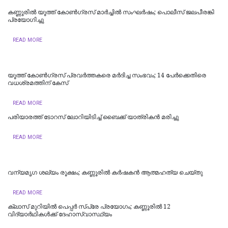
കണ്ണൂരിൽ യൂത്ത് കോൺ​ഗ്രസ് മാർച്ചിൽ സംഘർഷം; പൊലീസ് ജലപീരങ്കി
പ്രയോ​ഗിച്ചു
READ MORE
യൂത്ത് കോണ്‍ഗ്രസ് പ്രവര്‍ത്തകരെ മര്‍ദിച്ച സംഭവം; 14 പേര്‍ക്കെതിരെ
വധശ്രമത്തിന് കേസ്
READ MORE
പരിയാരത്ത് ടോറസ് ലോറിയിടിച്ച് ബൈക്ക് യാത്രികൻ മരിച്ചു
READ MORE
വന്യമൃഗ ശല്യം രൂക്ഷം; കണ്ണൂരിൽ കർഷകൻ ആത്മഹത്യ ചെയ്‌തു
READ MORE
ക്ലാസ് മുറിയിൽ പെപ്പർ സ്പ്രേ പ്രയോഗം; കണ്ണൂരിൽ 12
വിദ്യാർഥികൾക്ക് ദേഹാസ്വാസ്ഥ്യം