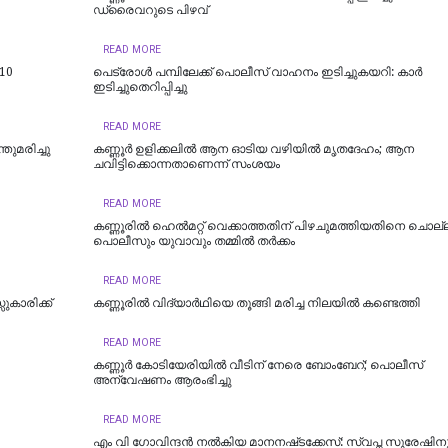
ഡ്രൈവറുടെ പിഴവ്
READ MORE
 10
പെട്രോള്‍ പമ്പിലേക്ക് പൊലീസ് വാഹനം ഇടിച്ചുകയറി: കാര്‍
ഇടിച്ചുതെറിപ്പിച്ചു
READ MORE
്തുമരിച്ചു
കണ്ണൂർ ഉളിക്കലിൽ ആന ഓടിയ വഴിയിൽ മൃതദേഹം; ആന
ചവിട്ടിക്കൊന്നതാണെന്ന് സംശയം
READ MORE
കണ്ണൂരില്‍ ഹെല്‍മറ്റ് വെക്കാത്തതിന് പിഴചുമത്തിയതിനെ ചൊല്
പൊലീസും യുവാവും തമ്മില്‍ തര്‍ക്കം
READ MORE
സുകാരിക്ക്
കണ്ണൂരില്‍ വിദ്യാര്‍ഥിയെ തൂങ്ങി മരിച്ച നിലയില്‍ കണ്ടെത്തി
READ MORE
കണ്ണൂർ കോടിയേരിയിൽ വീടിന് നേരെ ബോംബേറ്; പൊലീസ്
അന്വേഷണം ആരംഭിച്ചു
READ MORE
എം വി ഗോവിന്ദൻ നൽകിയ മാനനഷ്‌ടക്കേസ്: സ്വപ്ന സുരേഷിനും