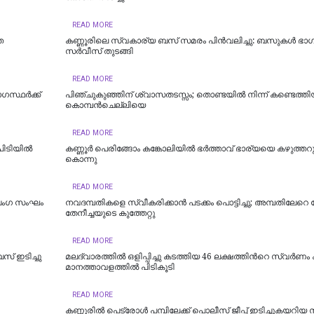
READ MORE
െ
കണ്ണൂരിലെ സ്വകാര്യ ബസ് സമരം പിൻവലിച്ചു: ബസുകൾ ഭാ
സർവീസ് തുടങ്ങി
READ MORE
ഗസ്ഥർക്ക്
പിഞ്ചുകുഞ്ഞിന് ശ്വാസതടസ്സം; തൊണ്ടയിൽ നിന്ന് കണ്ടെത്തി
കൊമ്പൻചെല്ലിയെ
READ MORE
ിടിയില്‍
കണ്ണൂർ പെരിങ്ങോം കങ്കോലിയിൽ ഭർത്താവ് ഭാര്യയെ കഴുത്തറു
കൊന്നു
READ MORE
ഞ്ചംഗ സംഘം
നവദമ്പതികളെ സ്വീകരിക്കാന്‍ പടക്കം പൊട്ടിച്ചു; അമ്പതിലേറെ പേര
തേനീച്ചയുടെ കുത്തേറ്റു
READ MORE
് ഇടിച്ചു
മലദ്വാരത്തിൽ ഒളിപ്പിച്ചു കടത്തിയ 46 ല​ക്ഷ​ത്തി​ന്‍റെ സ്വ​ർ​ണം ക​
മാ​ന​ത്താ​വ​ള​ത്തി​ൽ പി​ടി​കൂ​ടി
READ MORE
കണ്ണൂരിൽ പെട്രോൾ പമ്പിലേക്ക് പൊലീസ് ജീപ്പ് ഇടിച്ചുകയറിയ