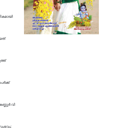
ഗികമായി
യത്
ത്ത്
്‍ക്ക്
ണ്ണൂ​ർ വി​
 സംഭവം;