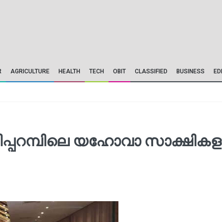
R
AGRICULTURE
HEALTH
TECH
OBIT
CLASSIFIED
BUSINESS
ED
ളിപ്പറമ്പിലെ യഹോവാ സാക്ഷികള