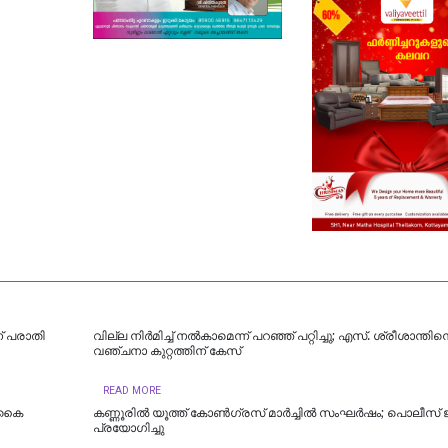
ന് പരാതി
വില്ല നിർമിച്ച് നൽകാമെന്ന് പറഞ്ഞ് പറ്റിച്ചു; എസ്. ശ്രീശാന്തി
വഞ്ചനാ കുറ്റത്തിന് കേസ്
READ MORE
െ കൈ
കണ്ണൂരിൽ യൂത്ത് കോൺ​ഗ്രസ് മാർച്ചിൽ സംഘർഷം; പൊലീസ് ജ
പ്രയോ​ഗിച്ചു