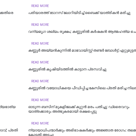
READ MORE
ക്കെതിരെ
പരിയാരത്ത് ടോറസ് ലോറിയിടിച്ച് ബൈക്ക് യാത്രികൻ മരിച്ചു
READ MORE
വന്യമൃഗ ശല്യം രൂക്ഷം; കണ്ണൂരിൽ കർഷകൻ ആത്മഹത്യ ചെയ
READ MORE
കണ്ണൂർ അയ്യൻകുന്നിൽ മാവോയിസ്റ്റ്-തണ്ടർ ബോൾട്ട് ഏറ്റുമുട്ട
READ MORE
കണ്ണൂരില്‍ കൃഷിയിടത്തിൽ കാട്ടാന പ്രസവിച്ചു
READ MORE
കണ്ണൂരിൽ വയോധികയെ പീഡിപ്പിച്ച കേസിലെ പ്രതി മരിച്ച നി
READ MORE
ദ്യഭാര്യ
ഓടുന്ന ബസിന് മുകളിലേക്ക് കൂറ്റന്‍ മരം പതിച്ചു; ഡ്രൈവറും
യാത്രക്കാരും അത്ഭുകരമായി രക്ഷപ്പെട്ടു
READ MORE
വ്; പ്രതി
ന്യായാധിപന്മാർക്കും അഭിഭാഷകർക്കും അജ്ഞാത രോഗം: തല
കോടതി അടച്ചു