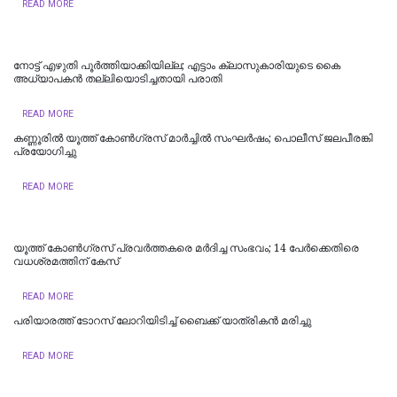
READ MORE
നോട്ട് എഴുതി പൂർത്തിയാക്കിയില്ല; എട്ടാം ക്ലാസുകാരിയുടെ കൈ
അധ്യാപകന്‍ തല്ലിയൊടിച്ചതായി പരാതി
READ MORE
കണ്ണൂരിൽ യൂത്ത് കോൺ​ഗ്രസ് മാർച്ചിൽ സംഘർഷം; പൊലീസ് ജലപീരങ്കി
പ്രയോ​ഗിച്ചു
READ MORE
യൂത്ത് കോണ്‍ഗ്രസ് പ്രവര്‍ത്തകരെ മര്‍ദിച്ച സംഭവം; 14 പേര്‍ക്കെതിരെ
വധശ്രമത്തിന് കേസ്
READ MORE
പരിയാരത്ത് ടോറസ് ലോറിയിടിച്ച് ബൈക്ക് യാത്രികൻ മരിച്ചു
READ MORE