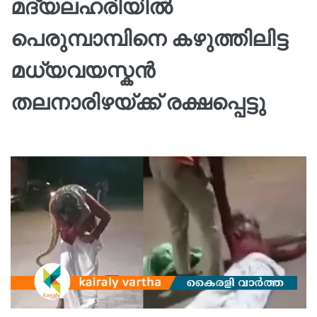
മദ്യലഹരിയിൽ
പെരുമ്പാമ്പിനെ കഴുത്തിലിട്ട
മധ്യവയസ്കൻ
തലനാരിഴയ്ക്ക് രക്ഷപ്പെട്ടു