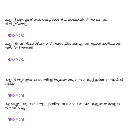
കണ്ണൂർ ആറളത്ത് വെടിവെപ്പ് നടത്തിയ മാവോയിസ്റ്റ് സംഘത്തെ
തിരിച്ചറിഞ്ഞു
READ MORE
കണ്ണൂരിലെ സ്വകാര്യ ബസ് സമരം പിൻവലിച്ചു: ബസുകൾ ഭാഗികമായി
സർവീസ് തുടങ്ങി
READ MORE
കണ്ണൂർ ആറളത്ത് മാവോയിസ്റ്റ് ആക്രമണം; വനംവകുപ്പ് ഉദ്യോഗസ്ഥർക്ക്
പരിക്ക്
READ MORE
കളമശ്ശേരി സ്ഫോടനം: തളിപ്പറമ്പിലെ യഹോവാ സാക്ഷികളുടെ സമ്മേളനം
നിർത്തിവച്ചു
READ MORE