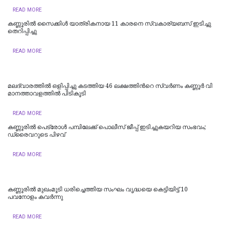
READ MORE
കണ്ണൂരിൽ സൈക്കിൾ യാത്രികനായ 11 കാരനെ സ്വകാര്യബസ് ഇടിച്ചു
തെറിപ്പിച്ചു
READ MORE
മലദ്വാരത്തിൽ ഒളിപ്പിച്ചു കടത്തിയ 46 ല​ക്ഷ​ത്തി​ന്‍റെ സ്വ​ർ​ണം ക​ണ്ണൂ​ർ വി​
മാ​ന​ത്താ​വ​ള​ത്തി​ൽ പി​ടി​കൂ​ടി
READ MORE
കണ്ണൂരിൽ പെട്രോൾ പമ്പിലേക്ക് പൊലീസ് ജീപ്പ് ഇടിച്ചുകയറിയ സംഭവം;
ഡ്രൈവറുടെ പിഴവ്
READ MORE
കണ്ണൂരിൽ മുഖംമൂടി ധരിച്ചെത്തിയ സംഘം വൃദ്ധയെ കെട്ടിയിട്ട് 10
പവനോളം കവർന്നു
READ MORE