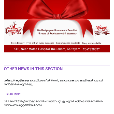
OTHER NEWS IN THIS SECTION
സ്‌കൂള്‍ കുട്ടികളെ വെയിലത്ത് നിര്‍ത്തി; ബാലാവകാശ കമ്മിഷന് പരാതി
നല്‍കി കെ.എസ്.യു
READ MORE
വില്ല നിർമിച്ച് നൽകാമെന്ന് പറഞ്ഞ് പറ്റിച്ചു; എസ്. ശ്രീശാന്തിനെതിരേ
വഞ്ചനാ കുറ്റത്തിന് കേസ്