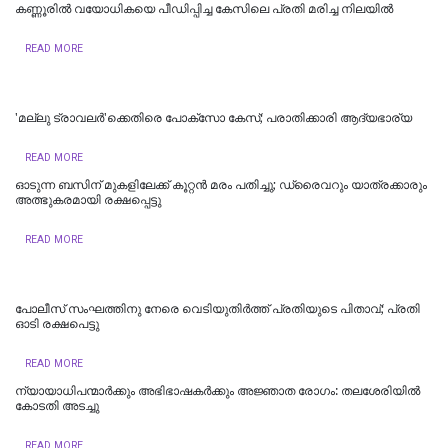
കണ്ണൂരിൽ വയോധികയെ പീഡിപ്പിച്ച കേസിലെ പ്രതി മരിച്ച നിലയിൽ
READ MORE
'മല്ലു ട്രാവലർ'ക്കെതിരെ പോക്‌സോ കേസ്; പരാതിക്കാരി ആദ്യഭാര്യ
READ MORE
ഓടുന്ന ബസിന് മുകളിലേക്ക് കൂറ്റന്‍ മരം പതിച്ചു; ഡ്രൈവറും യാത്രക്കാരും
അത്ഭുകരമായി രക്ഷപ്പെട്ടു
READ MORE
പോലീസ് സംഘത്തിനു നേരെ വെടിയുതിര്‍ത്ത് പ്രതിയുടെ പിതാവ്; പ്രതി
ഓടി രക്ഷപെട്ടു
READ MORE
ന്യായാധിപന്മാർക്കും അഭിഭാഷകർക്കും അജ്ഞാത രോഗം: തലശേരിയിൽ
കോടതി അടച്ചു
READ MORE