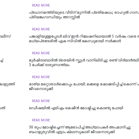
READ MORE
പ്രധാനമന്ത്രിയുടെ വീടിന് മുന്നിൽ പ്രതിഷേധം; രാഹുൽ ​ഗാന്
പ്രിയങ്ക​ഗാന്ധിയും അറസ്റ്റിൽ
READ MORE
ൊലീസ്
പങ്കാളിയുള്ളപ്പോള്‍ ലിവ്‌ ഇൻ റിലേഷനിലായാൽ 5 വർഷം വരെ ത
മധ്യപ്രദേശിൽ ഏക സിവിൽ കോഡുമായി സർക്കാർ
READ MORE
ച്
മുർഷിദാബാദിൽ ട്രെയിൻ സ്കൂൾ വാനിലിടിച്ചു; രണ്ട് വിദ്യാർത്ഥ
3 പേർക്ക് ദാരുണാന്ത്യം
READ MORE
കൊളുത്തി
ഭാര്യ മറ്റൊരാൾക്കൊപ്പം പോയി; മക്കളെ ഷോക്കടിപ്പിച്ച് കൊന്ന് 
ജീവനൊടുക്കി
READ MORE
വതി
ഒഡീഷയിൽ എടിഎം മെഷീൻ മോഷ്ടിച്ചു കൊണ്ടു പോയി
READ MORE
30 രൂപ മോഷ്ടിച്ചെന്ന് ആരോപിച്ച് അധ്യാപകർ അപമാനിച്ചു;
ബംഗളൂരുവിൽ എട്ടാം ക്ലാസുകാരി ജീവനൊടുക്കി