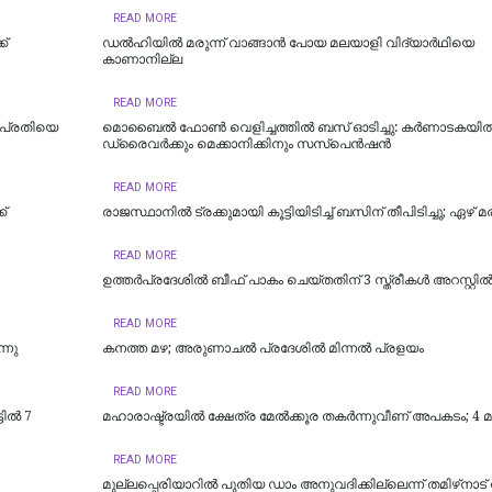
READ MORE
ക്
ഡല്‍ഹിയില്‍ മരുന്ന് വാങ്ങാൻ പോയ മലയാളി വിദ്യാർഥിയെ
കാണാനില്ല
READ MORE
 പ്രതിയെ
മൊബൈൽ ഫോൺ വെളിച്ചത്തിൽ ബസ് ഓടിച്ചു: കർണാടകയി
ഡ്രൈവർക്കും മെക്കാനിക്കിനും സസ്പെൻഷൻ
READ MORE
്
രാജസ്ഥാനില്‍ ട്രക്കുമായി കൂട്ടിയിടിച്ച് ബസിന് തീപിടിച്ചു; ഏഴ്
READ MORE
ഉത്തര്‍പ്രദേശില്‍ ബീഫ് പാകം ചെയ്തതിന് 3 സ്ത്രീകള്‍ അറസ്റ്റില്
READ MORE
്നു
കനത്ത മഴ; അരുണാചൽ പ്രദേശിൽ മിന്നൽ പ്രളയം
READ MORE
ടിൽ 7
മഹാരാഷ്ട്രയിൽ ക്ഷേത്ര മേൽക്കൂര തകർന്നുവീണ് അപകടം; 4
READ MORE
മുല്ലപ്പെരിയാറിൽ പുതിയ ഡാം അനുവദിക്കില്ലെന്ന് തമിഴ്‌നാട്