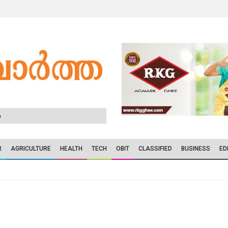
6
R
AGRICULTURE
HEALTH
TECH
OBIT
CLASSIFIED
BUSINESS
ED