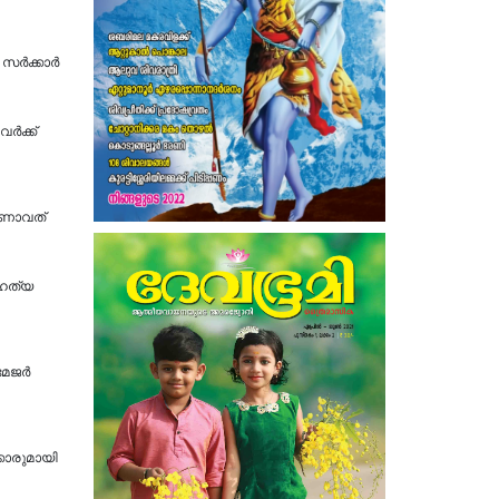
ര്‍ക്കാര്‍
വർക്ക്
 റണാവത്
മഹത്യ
മേജർ
ക്കാരുമായി