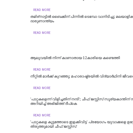
READ MORE
തമിഴ്‌നാട്ടില്‍ ബൈക്കിന് പിന്നില്‍ ടെമ്പോ വാനിടിച്ചു; മലയാളികള്
ദാരുണാന്ത്യം
READ MORE
ആലുവയിൽ നിന്ന് കാണാതായ 12കാരിയെ കണ്ടെത്തി
READ MORE
നീറ്റിൽ മാർക്ക് കുറഞ്ഞു; മഹാരാഷ്ട്രയിൽ വിദ്യാർഥിനി ജീവന
READ MORE
'പാറ്റകളെന്ന് വിളിച്ചതിന് നന്ദി'; ചീഫ് ജസ്റ്റിസ് സൂര്യകാന്തിന് ന
അറിയിച്ച് അഭിജിത്ത് ദീപ്‌കെ
READ MORE
'പാറ്റകളെ കൂട്ടത്തോടെ ഇളക്കിവിട്ട' പ്രയോഗം യുവാക്കളെ ഉദ്ദേ
തിരുത്തുമായി ചീഫ് ജസ്റ്റിസ്