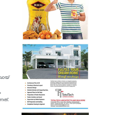
ഖോയ്
ം
്നത്.