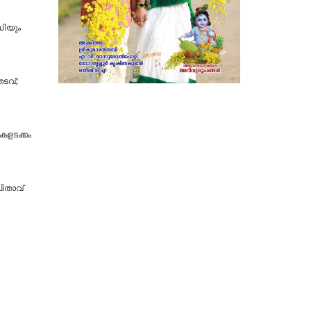
ധിയും
ടവ്;
ികളടക്കം
പിതാവ്