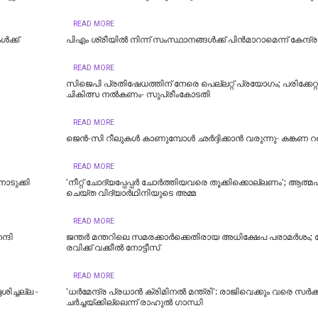
READ MORE
‍ക്ക്
പിഎം ശ്രീയില്‍ നിന്ന് സംസ്ഥാനങ്ങള്‍ക്ക് പിന്‍മാറാമെന്ന് കേന്ദ്ര സ
READ MORE
സിജെപി പ്രതിഷേധത്തിന് നേരെ പെല്ലറ്റ് പ്രയോഗം; പരിക്കേറ്റ
ചികിത്സ നൽകണം- സുപ്രീംകോടതി
READ MORE
ജെന്‍-സി റീലുകള്‍ കാണുമ്പോള്‍ ഛര്‍ദ്ദിക്കാന്‍ വരുന്നു- കങ്കണ
READ MORE
ൊടുക്കി
'നീറ്റ് ചോദ്യപ്പേപ്പർ ചോർത്തിയവരെ തൂക്കിക്കൊല്ലണം'; ആത്
ചെയ്ത വിദ്യാർഥിനിയുടെ അമ്മ
READ MORE
ന്ദി
ജന്തർ മന്തറിലെ സമരക്കാർക്കെതിരായ അധിക്ഷേപ പരാമർശം; 
രവിക്ക് വക്കീൽ നോട്ടീസ്
READ MORE
ശിച്ചല്ല -
'ധര്‍മേന്ദ്ര പ്രധാന്‍ ക്രിമിനല്‍ മന്ത്രി': രാജിവെക്കും വരെ സർ
ചർച്ചയ്ക്കില്ലെന്ന് രാഹുൽ ഗാന്ധി