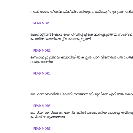
നടൻ രാജേഷ് ശർമയ്ക്ക് പ്രാണിയുടെ കടിയേറ്റ് ഗുരുതര പരിക്
READ MORE
ബംഗാളിൽ 11-കാരിയെ പീഡിപ്പിച്ച് കൊലപ്പെടുത്തിയ സംഭവം:
പോലീസ് വെടിവെച്ച് കൊലപ്പെടുത്തി
READ MORE
ബെംഗളൂരുവിലെ ക്വാറിയിൽ കൂറ്റൻ പാറ വീണ് ഒൻപത് പേർക്ക
ദാരുണാന്ത്യം
READ MORE
ഹൈദരാബാദില്‍ 19കാരി നവജാത ശിശുവിനെ എറിഞ്ഞ് കൊന
READ MORE
മത്സ്യസംസ്‌കരണ കേന്ദ്രത്തിൽ അമോണിയ ചോർച്ച; തമിഴ്നാട്
പേർക്ക് ദാരുണാന്ത്യം ‌‌
READ MORE