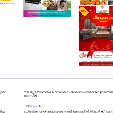
യുടെ
നടി തൃഷയ്ക്കെതിരെ ദ്വയാർഥ പ്രയോ​ഗ പരാമർശം: ഉദയനിധി സ
അറസ്റ്റിൽ
READ MORE
ച്ചു
മധ്യപ്രദേശിൽ കടുവയുടെ ആക്രമണത്തിൽ 30കാരിക്ക് ദാരുണ