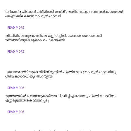
'ധര്‍മേന്ദ്ര പ്രധാന്‍ ക്രിമിനല്‍ മന്ത്രി': രാജിവെക്കും വരെ സർക്കാരുമായി
ചർച്ചയ്ക്കില്ലെന്ന് രാഹുൽ ഗാന്ധി
READ MORE
സിക്കിമിലെ തുരങ്കത്തിലെ മണ്ണിടിച്ചില്‍: കാണാതായ പാമ്പാടി
സ്വദേശിയുടെ മൃതദേഹം കണ്ടെത്തി
READ MORE
പ്രധാനമന്ത്രിയുടെ വീടിന് മുന്നിൽ പ്രതിഷേധം; രാഹുൽ ​ഗാന്ധിയും
പ്രിയങ്ക​ഗാന്ധിയും അറസ്റ്റിൽ
READ MORE
ഗുജറാത്തിൽ 4 വയസുകാരിയെ പീഡിപ്പിച്ച് കൊന്നു; പ്രതി പൊലീസ്
ഏറ്റുമുട്ടലിൽ കൊല്ലപ്പെട്ടു
READ MORE