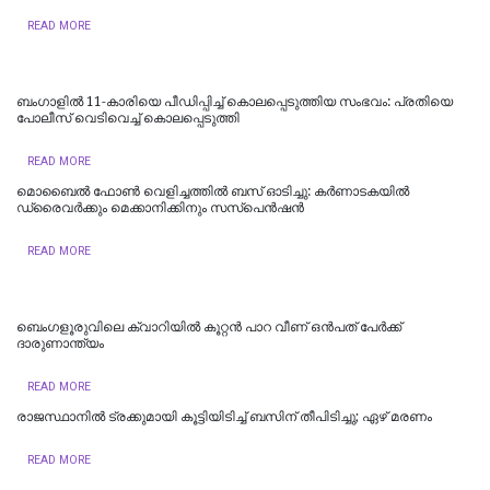
READ MORE
ബംഗാളിൽ 11-കാരിയെ പീഡിപ്പിച്ച് കൊലപ്പെടുത്തിയ സംഭവം: പ്രതിയെ
പോലീസ് വെടിവെച്ച് കൊലപ്പെടുത്തി
READ MORE
മൊബൈൽ ഫോൺ വെളിച്ചത്തിൽ ബസ് ഓടിച്ചു: കർണാടകയിൽ
ഡ്രൈവർക്കും മെക്കാനിക്കിനും സസ്പെൻഷൻ
READ MORE
ബെംഗളൂരുവിലെ ക്വാറിയിൽ കൂറ്റൻ പാറ വീണ് ഒൻപത് പേർക്ക്
ദാരുണാന്ത്യം
READ MORE
രാജസ്ഥാനില്‍ ട്രക്കുമായി കൂട്ടിയിടിച്ച് ബസിന് തീപിടിച്ചു; ഏഴ് മരണം
READ MORE