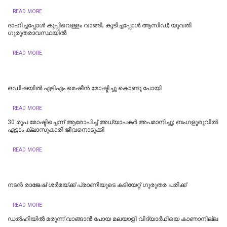
READ MORE
ദാഹിച്ചപ്പോള്‍ കുപ്പിവെള്ളം വാങ്ങി, കുടിച്ചപ്പോള്‍ ആസിഡ്; യുവതി
ഗുരുതരാവസ്ഥയില്‍
READ MORE
ഒഡീഷയിൽ എടിഎം മെഷീൻ മോഷ്ടിച്ചു കൊണ്ടു പോയി
READ MORE
30 രൂപ മോഷ്ടിച്ചെന്ന് ആരോപിച്ച് അധ്യാപകർ അപമാനിച്ചു; ബംഗളൂരുവിൽ
എട്ടാം ക്ലാസുകാരി ജീവനൊടുക്കി
READ MORE
നടൻ രാജേഷ് ശർമയ്ക്ക് പ്രാണിയുടെ കടിയേറ്റ് ഗുരുതര പരിക്ക്
READ MORE
ഡല്‍ഹിയില്‍ മരുന്ന് വാങ്ങാൻ പോയ മലയാളി വിദ്യാർഥിയെ കാണാനില്ല