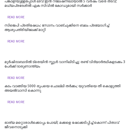
പങ്കാളിയുള്ളപ്പോള്‍ ലിവ്‌ ഇൻ റിലേഷനിലായാൽ 5 വർഷം വരെ തടവ്;
മധ്യപ്രദേശിൽ ഏക സിവിൽ കോഡുമായി സർക്കാർ
READ MORE
സിജെപി പ്രതിഷേധം: സോനം വാങ്ചുക്കിനെ ബലം പ്രയോഗിച്ച്
ആശുപത്രിയിലേക്ക് മാറ്റി
READ MORE
മുർഷിദാബാദിൽ ട്രെയിൻ സ്കൂൾ വാനിലിടിച്ചു; രണ്ട് വിദ്യാർത്ഥികളടക്കം 3
പേർക്ക് ദാരുണാന്ത്യം
READ MORE
കടം വാങ്ങിയ 5000 രൂപയെ ചൊല്ലി തര്‍ക്കം; യുവതിയെ തീ കൊളുത്തി
അയല്‍വാസി കൊന്നു
READ MORE
ഭാര്യ മറ്റൊരാൾക്കൊപ്പം പോയി; മക്കളെ ഷോക്കടിപ്പിച്ച് കൊന്ന് പിതാവ്
ജീവനൊടുക്കി