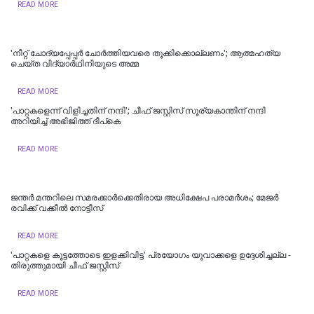
READ MORE
'നീറ്റ് ചോദ്യപ്പേപ്പർ ചോർത്തിയവരെ തൂക്കിക്കൊല്ലണം'; ആത്മഹത്യ
ചെയ്ത വിദ്യാർഥിനിയുടെ അമ്മ
READ MORE
'പാറ്റകളെന്ന് വിളിച്ചതിന് നന്ദി'; ചീഫ് ജസ്റ്റിസ് സൂര്യകാന്തിന് നന്ദി
അറിയിച്ച് അഭിജിത്ത് ദീപ്‌കെ
READ MORE
ജന്തർ മന്തറിലെ സമരക്കാർക്കെതിരായ അധിക്ഷേപ പരാമർശം; മേജർ
രവിക്ക് വക്കീൽ നോട്ടീസ്
READ MORE
'പാറ്റകളെ കൂട്ടത്തോടെ ഇളക്കിവിട്ട' പ്രയോഗം യുവാക്കളെ ഉദ്ദേശിച്ചല്ല -
തിരുത്തുമായി ചീഫ് ജസ്റ്റിസ്
READ MORE