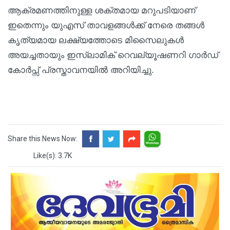
ആക്രമണത്തിനുള്ള ശക്തമായ മറുപടിയാണ്
ഇതെന്നും യുഎസ് താവളങ്ങൾക്ക് നേരെ തങ്ങൾ
കൃത്യമായ ലക്ഷ്യത്തോടെ മിസൈലുകൾ
അയച്ചതായും ഇസ്ലാമിക് റെവല്യൂഷണറി ഗാർഡ്
കോർപ്സ് പ്രസ്താവനയിൽ അറിയിച്ചു.
Share this News Now:
Like(s): 3.7K