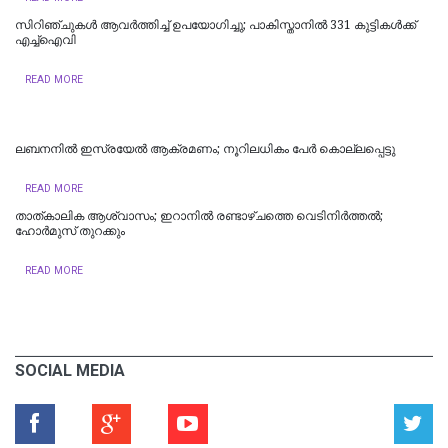
സിറിഞ്ചുകൾ ആവർത്തിച്ച് ഉപയോഗിച്ചു; പാകിസ്താനിൽ 331 കുട്ടികൾക്ക്
എച്ച്‌ഐവി
READ MORE
ലബനനിൽ ഇസ്രയേൽ ആക്രമണം; നൂറിലധികം പേർ കൊല്ലപ്പെട്ടു
READ MORE
താത്കാലിക ആശ്വാസം; ഇറാനിൽ രണ്ടാഴ്ചത്തെ വെടിനിർത്തൽ;
ഹോര്‍മുസ് തുറക്കും
READ MORE
SOCIAL MEDIA