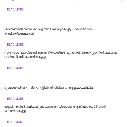
READ MORE
ഷാർജയിൽ നിന്ന് കറാച്ചിയിലേക്ക് പുറപ്പെട്ട പാക് വിമാനം
അപ്രത്യക്ഷമായി
READ MORE
സഹപാഠി ലാപ്‌ടോപ് കൊണ്ട് തലയ്ക്കടിച്ചു; ഉസ്‌ബെക്കിസ്താനില്‍ മലയാളി
വിദ്യാര്‍ത്ഥി കൊല്ലപ്പെട്ടു
READ MORE
ദുബായിയില്‍ റസ്‌റ്റോറന്റില്‍ തീപിടിത്തം; ആളപായമില്ല
READ MORE
യുക്രെനിൽ റഷ്യയുടെ കനത്ത ഡ്രോൺ ആക്രമണം; 13 പേർ
കൊല്ലപ്പെട്ടു
READ MORE