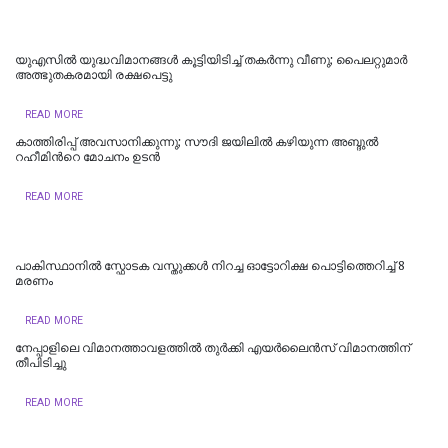
യുഎസിൽ യുദ്ധവിമാനങ്ങൾ കൂട്ടിയിടിച്ച് തകർന്നു വീണു; പൈ​ല​റ്റു​മാ​ര്‍
അത്ഭുതകരമായി ര​ക്ഷ​പെ​ട്ടു
READ MORE
കാത്തിരിപ്പ് അവസാനിക്കുന്നു; സൗദി ജയിലില്‍ കഴിയുന്ന അബ്ദുല്‍
റഹീമിന്‍റെ മോചനം ഉടന്‍
READ MORE
പാകിസ്ഥാനിൽ സ്ഫോടക വസ്തുക്കൾ നിറച്ച ഓട്ടോറിക്ഷ പൊട്ടിത്തെറിച്ച് 8
മരണം
READ MORE
നേപ്പാളിലെ വിമാനത്താവളത്തിൽ തുർക്കി എയർലൈൻസ് വിമാനത്തിന്
തീപിടിച്ചു
READ MORE