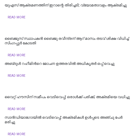
യുഎസ് ആക്രമണത്തിന് ഇറാന്റെ തിരിച്ചടി; വ്യോമതാവളം ആക്രമിച്ചു
READ MORE
ബൈജൂസ് സ്ഥാപകൻ ബൈജു രവീന്ദ്രന് ആറ് മാസം തടവ് ശിക്ഷ വിധിച്ച്
സിംഗപ്പുർ കോടതി
READ MORE
അബ്‌ദുൾ റഹീമിന്‍റെ മോചന ഉത്തരവിൽ അധികൃതര്‍ ഒപ്പ് വെച്ചു
READ MORE
വൈറ്റ് ഹൗസിന് സമീപം വെടിവെപ്പ്; ഒരാൾക്ക് പരിക്ക്, അക്രമിയെ വധിച്ചു
READ MORE
സാന്‍ഡിയാഗോയില്‍ വെടിവെപ്പ്; അക്രമികള്‍ ഉള്‍പ്പടെ അഞ്ചു പേര്‍
മരിച്ചു
READ MORE