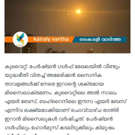
കുവൈറ്റ്: പേർഷ്യൻ ഗൾഫ് മേഖലയിൽ വീണ്ടും
യുദ്ധഭീതി വിതച്ച് അമേരിക്കൻ സൈനിക
താവളങ്ങൾക്ക് നേരെ ഇറാന്റെ ശക്തമായ
മിസൈലാക്രമണം. കുവൈറ്റിലെ അൽ സാലം
എയർ ബേസ്, ബഹ്‌റൈനിലെ ഈസ എയർ ബേസ്
എന്നിവ ലക്ഷ്യമാക്കിയാണ് ചൊവ്വാഴ്ച രാത്രി
ഇറാൻ മിസൈലുകൾ വർഷിച്ചത്. പേർഷ്യൻ
ഗൾഫിലും ഹോർമുസ് കടലിടുക്കിലും ക്യൂഷം