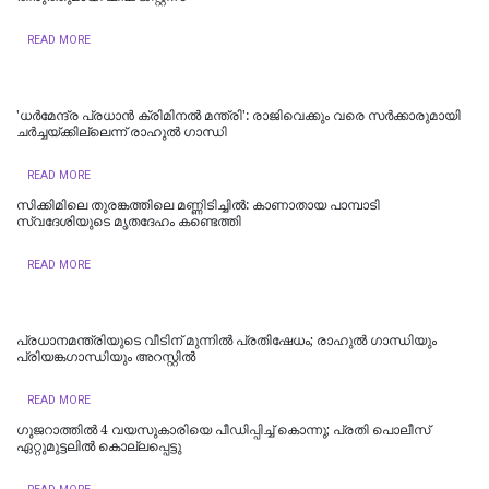
READ MORE
'ധര്‍മേന്ദ്ര പ്രധാന്‍ ക്രിമിനല്‍ മന്ത്രി': രാജിവെക്കും വരെ സർക്കാരുമായി
ചർച്ചയ്ക്കില്ലെന്ന് രാഹുൽ ഗാന്ധി
READ MORE
സിക്കിമിലെ തുരങ്കത്തിലെ മണ്ണിടിച്ചില്‍: കാണാതായ പാമ്പാടി
സ്വദേശിയുടെ മൃതദേഹം കണ്ടെത്തി
READ MORE
പ്രധാനമന്ത്രിയുടെ വീടിന് മുന്നിൽ പ്രതിഷേധം; രാഹുൽ ​ഗാന്ധിയും
പ്രിയങ്ക​ഗാന്ധിയും അറസ്റ്റിൽ
READ MORE
ഗുജറാത്തിൽ 4 വയസുകാരിയെ പീഡിപ്പിച്ച് കൊന്നു; പ്രതി പൊലീസ്
ഏറ്റുമുട്ടലിൽ കൊല്ലപ്പെട്ടു