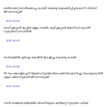
ഭാര്യ മറ്റൊരാൾക്കൊപ്പം പോയി; മക്കളെ ഷോക്കടിപ്പിച്ച് കൊന്ന് പിതാവ്
ജീവനൊടുക്കി
READ MORE
ദാഹിച്ചപ്പോള്‍ കുപ്പിവെള്ളം വാങ്ങി, കുടിച്ചപ്പോള്‍ ആസിഡ്; യുവതി
ഗുരുതരാവസ്ഥയില്‍
READ MORE
ഒഡീഷയിൽ എടിഎം മെഷീൻ മോഷ്ടിച്ചു കൊണ്ടു പോയി
READ MORE
30 രൂപ മോഷ്ടിച്ചെന്ന് ആരോപിച്ച് അധ്യാപകർ അപമാനിച്ചു; ബംഗളൂരുവിൽ
എട്ടാം ക്ലാസുകാരി ജീവനൊടുക്കി
READ MORE
നടൻ രാജേഷ് ശർമയ്ക്ക് പ്രാണിയുടെ കടിയേറ്റ് ഗുരുതര പരിക്ക്