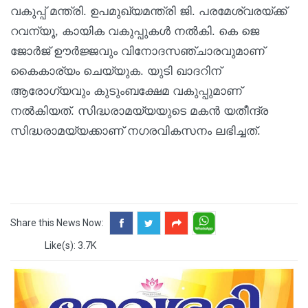
വകുപ്പ് മന്ത്രി. ഉപമുഖ്യമന്ത്രി ജി. പരമേശ്വരയ്ക്ക്
റവന്യൂ, കായിക വകുപ്പുകൾ നൽകി. കെ ജെ
ജോർജ് ഊർജ്ജവും വിനോദസഞ്ചാരവുമാണ്
കൈകാര്യം ചെയ്യുക. യുടി ഖാദറിന്
ആരോഗ്യവും കുടുംബക്ഷേമ വകുപ്പുമാണ്
നൽകിയത്. സിദ്ധരാമയ്യയുടെ മകൻ യതീന്ദ്ര
സിദ്ധരാമയ്യക്കാണ് നഗരവികസനം ലഭിച്ചത്.
Share this News Now:
Like(s): 3.7K