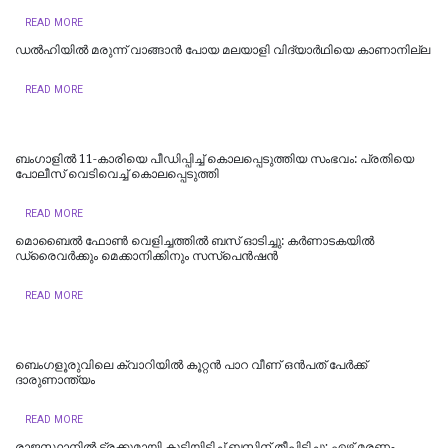
READ MORE
ഡല്‍ഹിയില്‍ മരുന്ന് വാങ്ങാൻ പോയ മലയാളി വിദ്യാർഥിയെ കാണാനില്ല
READ MORE
ബംഗാളിൽ 11-കാരിയെ പീഡിപ്പിച്ച് കൊലപ്പെടുത്തിയ സംഭവം: പ്രതിയെ
പോലീസ് വെടിവെച്ച് കൊലപ്പെടുത്തി
READ MORE
മൊബൈൽ ഫോൺ വെളിച്ചത്തിൽ ബസ് ഓടിച്ചു: കർണാടകയിൽ
ഡ്രൈവർക്കും മെക്കാനിക്കിനും സസ്പെൻഷൻ
READ MORE
ബെംഗളൂരുവിലെ ക്വാറിയിൽ കൂറ്റൻ പാറ വീണ് ഒൻപത് പേർക്ക്
ദാരുണാന്ത്യം
READ MORE
രാജസ്ഥാനില്‍ ട്രക്കുമായി കൂട്ടിയിടിച്ച് ബസിന് തീപിടിച്ചു; ഏഴ് മരണം