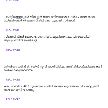
READ MORE
പങ്കാളിയുള്ളപ്പോള്‍ ലിവ്‌ ഇൻ റിലേഷനിലായാൽ 5 വർഷം വരെ തടവ്;
മധ്യപ്രദേശിൽ ഏക സിവിൽ കോഡുമായി സർക്കാർ
READ MORE
സിജെപി പ്രതിഷേധം: സോനം വാങ്ചുക്കിനെ ബലം പ്രയോഗിച്ച്
ആശുപത്രിയിലേക്ക് മാറ്റി
READ MORE
മുർഷിദാബാദിൽ ട്രെയിൻ സ്കൂൾ വാനിലിടിച്ചു; രണ്ട് വിദ്യാർത്ഥികളടക്കം 3
പേർക്ക് ദാരുണാന്ത്യം
READ MORE
കടം വാങ്ങിയ 5000 രൂപയെ ചൊല്ലി തര്‍ക്കം; യുവതിയെ തീ കൊളുത്തി
അയല്‍വാസി കൊന്നു
READ MORE