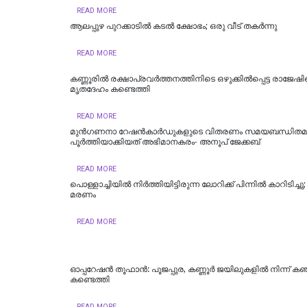
READ MORE
ആലപ്പുഴ പുറക്കാടിൽ കടൽ ക്ഷോഭം; ഒരു വീട് തകർന്നു
READ MORE
കണ്ണൂരിൽ രക്ഷാപ്രവർത്തനത്തിനിടെ ഒഴുക്കിൽപ്പെട്ട രാജേഷിന
മൃതദേഹം കണ്ടെത്തി
READ MORE
മുൻഗണനാ റേഷൻകാർഡുകളുടെ വിതരണം സമയബന്ധിതമ
പൂർത്തിയാക്കിയത് അഭിമാനകരം- അനൂപ് ജേക്കബ്
READ MORE
പൊള്ളാച്ചിയില്‍ നിർത്തിയിട്ടിരുന്ന ലോറിക്ക് പിന്നിൽ കാറിടിച്ച
മരണം
READ MORE
ഓപ്പറേഷൻ തൂഫാൻ: പൂജപ്പുര, കണ്ണൂർ ജയിലുകളിൽ നിന്ന് കഞ
കണ്ടെത്തി
READ MORE