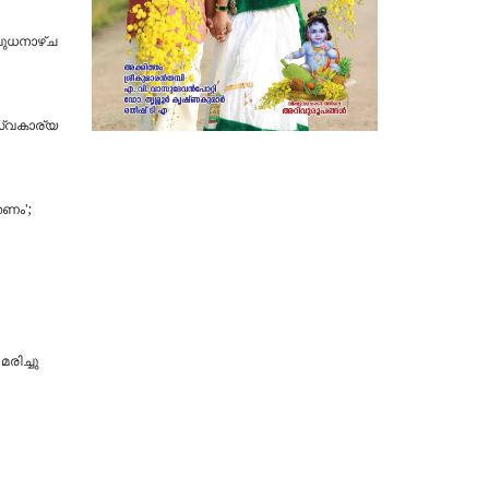
ബുധനാഴ്ച
സ്വകാര്യ
തണം';
രിച്ചു