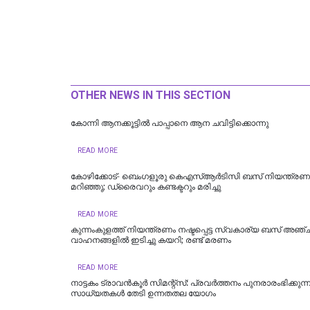
OTHER NEWS IN THIS SECTION
കോന്നി ആനക്കൂട്ടിൽ പാപ്പാനെ ആന ചവിട്ടിക്കൊന്നു
READ MORE
കോഴിക്കോട്- ബെംഗളൂരു കെഎസ്ആര്‍ടിസി ബസ് നിയന്ത്രണം വ
മറിഞ്ഞു; ഡ്രൈവറും കണ്ടക്ടറും മരിച്ചു
READ MORE
കുന്നംകുളത്ത് നിയന്ത്രണം നഷ്ടപ്പെട്ട സ്വകാര്യ ബസ് അഞ്ച
വാഹനങ്ങളിൽ ഇടിച്ചു കയറി; രണ്ട് മരണം
READ MORE
നാട്ടകം ട്രാവൻകൂർ സിമന്റ്സ്: പ്രവർത്തനം പുനരാരംഭിക്കുന്
സാധ്യതകൾ തേടി ഉന്നതതല യോഗം