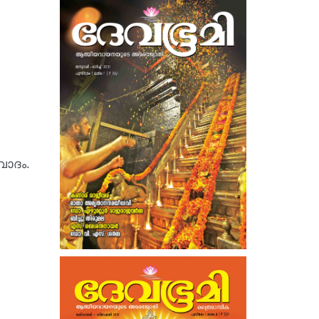
വാദം.