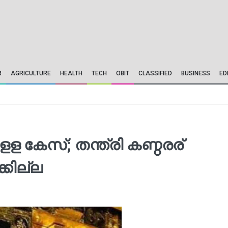
R
AGRICULTURE
HEALTH
TECH
OBIT
CLASSIFIED
BUSINESS
ED
 കേസ്; തന്ത്രി കണ്ഠരര്
്കില്ല