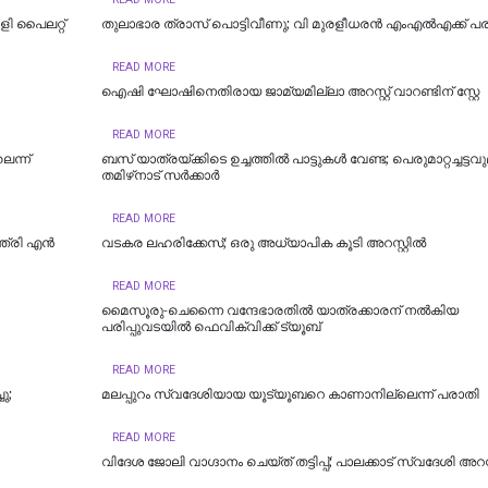
ി പൈലറ്റ്
തുലാഭാര ത്രാസ് പൊട്ടിവീണു; വി മുരളീധരന്‍ എംഎല്‍എക്ക് പരി
READ MORE
ഐഷി ഘോഷിനെതിരായ ജാമ്യമില്ലാ അറസ്റ്റ് വാറണ്ടിന് സ്റ്റേ
READ MORE
െന്ന്
ബസ് യാത്രയ്ക്കിടെ ഉച്ചത്തിൽ പാട്ടുകൾ വേണ്ട; പെരുമാറ്റച്ചട്ടവ
തമിഴ്‌നാട് സര്‍ക്കാര്‍
READ MORE
്ത്രി എൻ
വടകര ലഹരിക്കേസ്; ഒരു അധ്യാപിക കൂടി അറസ്റ്റില്‍
READ MORE
മൈസൂരു-ചെന്നൈ വന്ദേഭാരതില്‍ യാത്രക്കാരന് നല്‍കിയ
പരിപ്പുവടയില്‍ ഫെവിക്വിക്ക് ട്യൂബ്
READ MORE
ു;
മലപ്പുറം സ്വദേശിയായ യൂട്യൂബറെ കാണാനില്ലെന്ന് പരാതി
READ MORE
വിദേശ ജോലി വാഗ്ദാനം ചെയ്ത് തട്ടിപ്പ്; പാലക്കാട് സ്വദേശി അറസ്