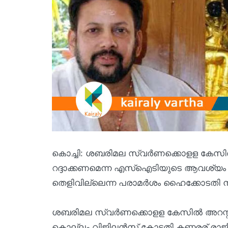
കൊച്ചി: ശബരിമല സ്വര്‍ണക്കൊളള കേസില്‍ ത
റദ്ദാക്കണമെന്ന എസ്‌ഐടിയുടെ ആവശ്യം ഹ
തെളിവില്ലെന്ന പരാമര്‍ശം ഹൈക്കോടതി ന
ശബരിമല സ്വര്‍ണക്കൊളള കേസില്‍ അറസ്റ
കൊല്ലം വിജിലന്‍സ് കോടതി കണ്ഠരര് രാജീവര്