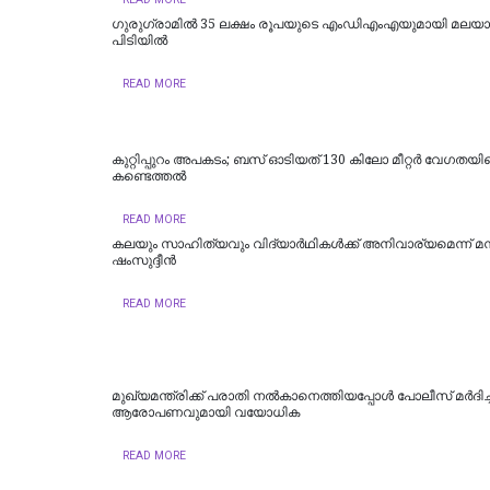
ഗുരുഗ്രാമിൽ 35 ലക്ഷം രൂപയുടെ എംഡിഎംഎയുമായി മലയാള
പിടിയില്‍
READ MORE
കുറ്റിപ്പുറം അപകടം; ബസ് ഓടിയത് 130 കിലോ മീറ്റർ വേഗതയില
കണ്ടെത്തൽ
READ MORE
കലയും സാഹിത്യവും വിദ്യാർഥികൾക്ക് അനിവാര്യമെന്ന് മന
ഷംസുദ്ദീൻ
READ MORE
മുഖ്യമന്ത്രിക്ക് പരാതി നൽകാനെത്തിയപ്പോൾ പോലീസ് മർദിച്ച
ആരോപണവുമായി വയോധിക
READ MORE