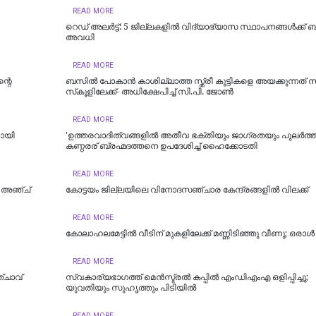
READ MORE
റെഡ് അലർട്ട്: 5 ജില്ലകളിൽ വിദ്യാഭ്യാസ സ്ഥാപനങ്ങൾക്ക് 
അവധി
READ MORE
്റെ
ബസിൽ പോകാൻ കാശില്ലാത്ത സ്ത്രീ കുട്ടികളെ അയക്കുന്നത് 
സ്‌കൂളിലേക്ക്- അധിക്ഷേപിച്ച് സി.പി. ജോൺ
READ MORE
ായി
'ഉത്തരവാദിത്വങ്ങളിൽ അതീവ ഭക്തിയും ജാഗ്രതയും പുലര്‍ത്
കണ്ഠരര് ബ്രഹ്മദത്തനെ ഉപദേശിച്ച് ഹൈക്കോടതി
READ MORE
ു; അഞ്ച്
കോട്ടയം ജില്ലയിലെ വിനോദസഞ്ചാര കേന്ദ്രങ്ങളിൽ വിലക്ക്
READ MORE
കോലാഹലമേട്ടിൽ വീടിന് മുകളിലേക്ക് മണ്ണിടിഞ്ഞു വീണു; ഒരാൾ മ
READ MORE
്ചാവ്
സ്വകാര്യഭാഗത്ത് മെൻസ്ട്രൽ കപ്പിൽ എംഡിഎംഎ ഒളിപ്പിച്ചു;
യുവതിയും സുഹൃത്തും പിടിയിൽ
READ MORE