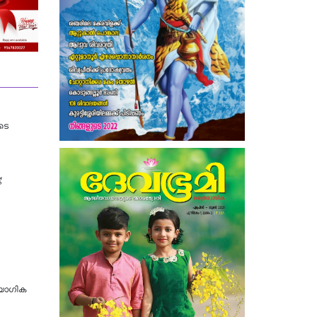
ടെ
;
യോ​ഗിക