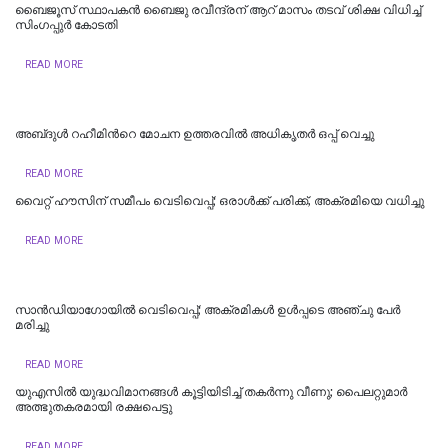
ബൈജൂസ് സ്ഥാപകൻ ബൈജു രവീന്ദ്രന് ആറ് മാസം തടവ് ശിക്ഷ വിധിച്ച്
സിംഗപ്പുർ കോടതി
READ MORE
അബ്‌ദുൾ റഹീമിന്‍റെ മോചന ഉത്തരവിൽ അധികൃതര്‍ ഒപ്പ് വെച്ചു
READ MORE
വൈറ്റ് ഹൗസിന് സമീപം വെടിവെപ്പ്; ഒരാൾക്ക് പരിക്ക്, അക്രമിയെ വധിച്ചു
READ MORE
സാന്‍ഡിയാഗോയില്‍ വെടിവെപ്പ്; അക്രമികള്‍ ഉള്‍പ്പടെ അഞ്ചു പേര്‍
മരിച്ചു
READ MORE
യുഎസിൽ യുദ്ധവിമാനങ്ങൾ കൂട്ടിയിടിച്ച് തകർന്നു വീണു; പൈ​ല​റ്റു​മാ​ര്‍
അത്ഭുതകരമായി ര​ക്ഷ​പെ​ട്ടു
READ MORE