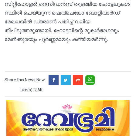
സിറ്റിഹോട്ടൽ റെസിഡൻസ് തുടങ്ങിയ ഹോട്ടലുകൾ
സ്ഥിതി ചെയ്യുന്ന ഷെവ്ചെങ്കോ ബോളിവാർഡ്
മേഖലയിൽ ഡ്രോൺ പതിച്ച് വലിയ
തീപിടുത്തമുണ്ടായി. ഹോട്ടലിന്റെ മുകൾഭാഗവും
മേൽക്കൂരയും പൂർണ്ണമായും കത്തിയമർന്നു.
Share this News Now:
Like(s): 2.6K