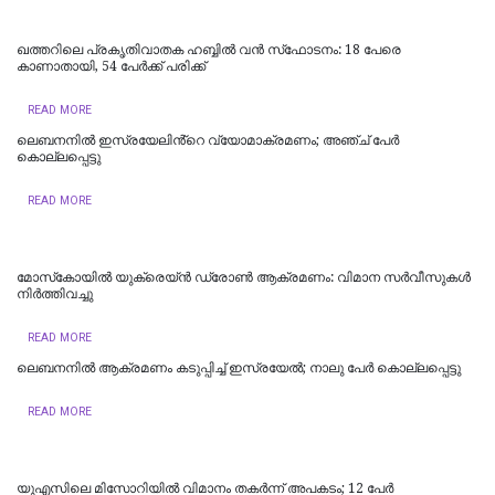
ഖത്തറിലെ പ്രകൃതിവാതക ഹബ്ബിൽ വൻ സ്‌ഫോടനം: 18 പേരെ
കാണാതായി, 54 പേർക്ക് പരിക്ക്
READ MORE
ലെബനനിൽ ഇസ്രയേലിൻ്റെ വ്യോമാക്രമണം; അഞ്ച് പേർ
കൊല്ലപ്പെട്ടു
READ MORE
മോസ്‌കോയില്‍ യുക്രെയ്ൻ ഡ്രോൺ ആക്രമണം: വിമാന സര്‍വീസുകള്‍
നിര്‍ത്തിവച്ചു
READ MORE
ലെബനനില്‍ ആക്രമണം കടുപ്പിച്ച് ഇസ്രയേല്‍; നാലു പേര്‍ കൊല്ലപ്പെട്ടു
READ MORE
യുഎസിലെ മിസോറിയില്‍ വിമാനം തകർന്ന് അപകടം; 12 പേർ