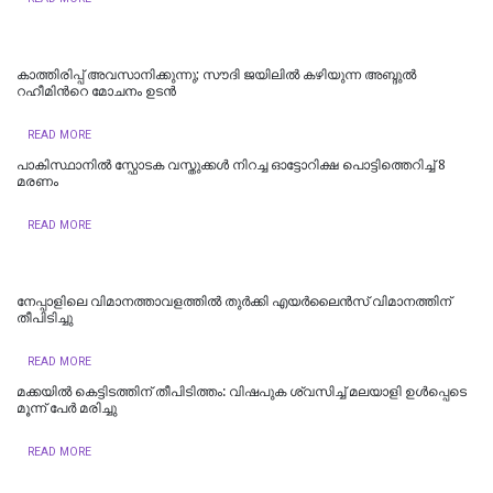
കാത്തിരിപ്പ് അവസാനിക്കുന്നു; സൗദി ജയിലില്‍ കഴിയുന്ന അബ്ദുല്‍
റഹീമിന്‍റെ മോചനം ഉടന്‍
READ MORE
പാകിസ്ഥാനിൽ സ്ഫോടക വസ്തുക്കൾ നിറച്ച ഓട്ടോറിക്ഷ പൊട്ടിത്തെറിച്ച് 8
മരണം
READ MORE
നേപ്പാളിലെ വിമാനത്താവളത്തിൽ തുർക്കി എയർലൈൻസ് വിമാനത്തിന്
തീപിടിച്ചു
READ MORE
മക്കയിൽ കെട്ടിടത്തിന് തീപിടിത്തം: വിഷപുക ശ്വസിച്ച് മലയാളി ഉൾപ്പെടെ
മൂന്ന് പേർ മരിച്ചു
READ MORE