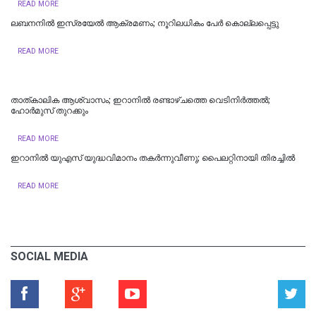
READ MORE
ലബനനിൽ ഇസ്രയേൽ ആക്രമണം; നൂറിലധികം പേർ കൊല്ലപ്പെട്ടു
READ MORE
താത്കാലിക ആശ്വാസം; ഇറാനിൽ രണ്ടാഴ്ചത്തെ വെടിനിർത്തൽ;
ഹോര്‍മുസ് തുറക്കും
READ MORE
ഇറാനില്‍ യുഎസ് യുദ്ധവിമാനം തകര്‍ന്നുവീണു; പൈലറ്റിനായി തിരച്ചിൽ
READ MORE
SOCIAL MEDIA