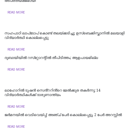
അപ്രത്യക്ഷമായി
READ MORE
സഹപാഠി ലാപ്‌ടോപ് കൊണ്ട് തലയ്ക്കടിച്ചു; ഉസ്‌ബെക്കിസ്താനില്‍ മലയാളി
വിദ്യാര്‍ത്ഥി കൊല്ലപ്പെട്ടു
READ MORE
ദുബായിയില്‍ റസ്‌റ്റോറന്റില്‍ തീപിടിത്തം; ആളപായമില്ല
READ MORE
ലാഹോറില്‍ ടൂഷന്‍ സെൻ്ററിൻ്റെ മേല്‍ക്കൂര തകര്‍ന്നു; 14
വിദ്യാര്‍ത്ഥികള്‍ക്ക് ദാരുണാന്ത്യം
READ MORE
ജർമനയിൽ വെടിവെയ്പ്പ്; അഞ്ച് പേർ കൊല്ലപ്പെട്ടു, 2 പേർ അറസ്റ്റിൽ
READ MORE