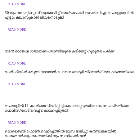
READ MORE
30 രൂപ മോഷ്ടിച്ചെന്ന് ആരോപിച്ച് അധ്യാപകർ അപമാനിച്ചു; ബംഗളൂരുവിൽ
എട്ടാം ക്ലാസുകാരി ജീവനൊടുക്കി
READ MORE
നടൻ രാജേഷ് ശർമയ്ക്ക് പ്രാണിയുടെ കടിയേറ്റ് ഗുരുതര പരിക്ക്
READ MORE
ഡല്‍ഹിയില്‍ മരുന്ന് വാങ്ങാൻ പോയ മലയാളി വിദ്യാർഥിയെ കാണാനില്ല
READ MORE
ബംഗാളിൽ 11-കാരിയെ പീഡിപ്പിച്ച് കൊലപ്പെടുത്തിയ സംഭവം: പ്രതിയെ
പോലീസ് വെടിവെച്ച് കൊലപ്പെടുത്തി
READ MORE
മൊബൈൽ ഫോൺ വെളിച്ചത്തിൽ ബസ് ഓടിച്ചു: കർണാടകയിൽ
ഡ്രൈവർക്കും മെക്കാനിക്കിനും സസ്പെൻഷൻ