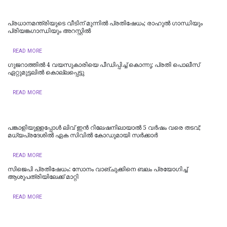
പ്രധാനമന്ത്രിയുടെ വീടിന് മുന്നിൽ പ്രതിഷേധം; രാഹുൽ ​ഗാന്ധിയും
പ്രിയങ്ക​ഗാന്ധിയും അറസ്റ്റിൽ
READ MORE
ഗുജറാത്തിൽ 4 വയസുകാരിയെ പീഡിപ്പിച്ച് കൊന്നു; പ്രതി പൊലീസ്
ഏറ്റുമുട്ടലിൽ കൊല്ലപ്പെട്ടു
READ MORE
പങ്കാളിയുള്ളപ്പോള്‍ ലിവ്‌ ഇൻ റിലേഷനിലായാൽ 5 വർഷം വരെ തടവ്;
മധ്യപ്രദേശിൽ ഏക സിവിൽ കോഡുമായി സർക്കാർ
READ MORE
സിജെപി പ്രതിഷേധം: സോനം വാങ്ചുക്കിനെ ബലം പ്രയോഗിച്ച്
ആശുപത്രിയിലേക്ക് മാറ്റി
READ MORE