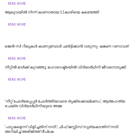
READ MORE
ആലുവയിൽ നിന്ന് കാണാതായ 12കാരിയെ കണ്ടെത്തി
READ MORE
ജെന്‍-സി റീലുകള്‍ കാണുമ്പോള്‍ ഛര്‍ദ്ദിക്കാന്‍ വരുന്നു- കങ്കണ റണാവത്
READ MORE
നീറ്റിൽ മാർക്ക് കുറഞ്ഞു; മഹാരാഷ്ട്രയിൽ വിദ്യാർഥിനി ജീവനൊടുക്കി
READ MORE
'നീറ്റ് ചോദ്യപ്പേപ്പർ ചോർത്തിയവരെ തൂക്കിക്കൊല്ലണം'; ആത്മഹത്യ
ചെയ്ത വിദ്യാർഥിനിയുടെ അമ്മ
READ MORE
'പാറ്റകളെന്ന് വിളിച്ചതിന് നന്ദി'; ചീഫ് ജസ്റ്റിസ് സൂര്യകാന്തിന് നന്ദി
അറിയിച്ച് അഭിജിത്ത് ദീപ്‌കെ