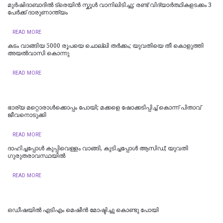
മുർഷിദാബാദിൽ ട്രെയിൻ സ്കൂൾ വാനിലിടിച്ചു; രണ്ട് വിദ്യാർത്ഥികളടക്കം 3
പേർക്ക് ദാരുണാന്ത്യം
READ MORE
കടം വാങ്ങിയ 5000 രൂപയെ ചൊല്ലി തര്‍ക്കം; യുവതിയെ തീ കൊളുത്തി
അയല്‍വാസി കൊന്നു
READ MORE
ഭാര്യ മറ്റൊരാൾക്കൊപ്പം പോയി; മക്കളെ ഷോക്കടിപ്പിച്ച് കൊന്ന് പിതാവ്
ജീവനൊടുക്കി
READ MORE
ദാഹിച്ചപ്പോള്‍ കുപ്പിവെള്ളം വാങ്ങി, കുടിച്ചപ്പോള്‍ ആസിഡ്; യുവതി
ഗുരുതരാവസ്ഥയില്‍
READ MORE
ഒഡീഷയിൽ എടിഎം മെഷീൻ മോഷ്ടിച്ചു കൊണ്ടു പോയി