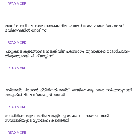
READ MORE
ജന്തർ മന്തറിലെ സമരക്കാർക്കെതിരായ അധിക്ഷേപ പരാമർശം; മേജർ
രവിക്ക് വക്കീൽ നോട്ടീസ്
READ MORE
'പാറ്റകളെ കൂട്ടത്തോടെ ഇളക്കിവിട്ട' പ്രയോഗം യുവാക്കളെ ഉദ്ദേശിച്ചല്ല -
തിരുത്തുമായി ചീഫ് ജസ്റ്റിസ്
READ MORE
'ധര്‍മേന്ദ്ര പ്രധാന്‍ ക്രിമിനല്‍ മന്ത്രി': രാജിവെക്കും വരെ സർക്കാരുമായി
ചർച്ചയ്ക്കില്ലെന്ന് രാഹുൽ ഗാന്ധി
READ MORE
സിക്കിമിലെ തുരങ്കത്തിലെ മണ്ണിടിച്ചില്‍: കാണാതായ പാമ്പാടി
സ്വദേശിയുടെ മൃതദേഹം കണ്ടെത്തി
READ MORE