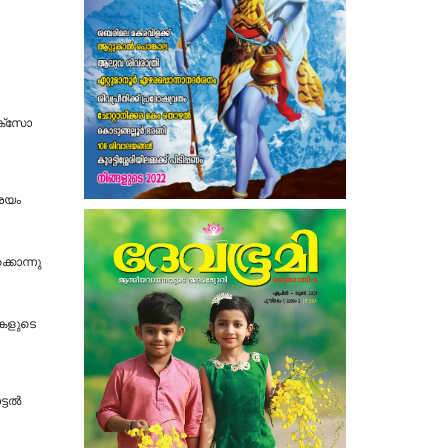
ോക്സോ
ംശയം
്കൊന്നു
ികളുടെ
ല്‍