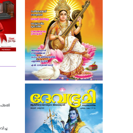
പ്രതി
ിച്ച