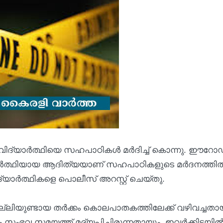
വിദ്യാർത്ഥിയെ സഹപാഠികൾ മർദിച്ച് കൊന്നു. ഈറോ
്യാർത്ഥിയായ ആദിത്യയാണ് സഹപാഠികളുടെ മർദനത്തി
 വിദ്യാർത്ഥികളെ പൊലീസ് അറസ്റ്റ് ചെയ്തു.
്ലിയുണ്ടായ തർക്കം കൊലപാതകത്തിലേക്ക് വഴിവച്ചതാ
സംഭവ സമയത്ത് മദ്യപിച്ചിരുന്നതായും, ഇവർക്കിടയി