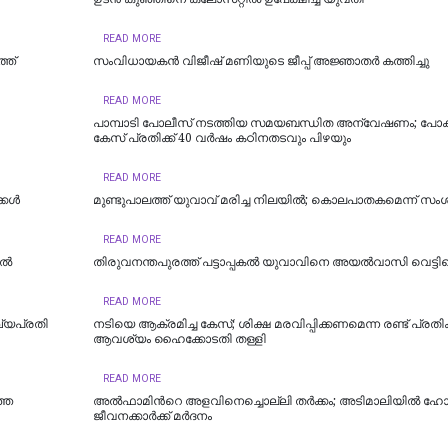
READ MORE
്ത്
സംവിധായകൻ വിജീഷ് മണിയുടെ ജീപ്പ് അജ്ഞാതർ കത്തിച്ചു
READ MORE
പാമ്പാടി പോലീസ് നടത്തിയ സമയബന്ധിത അന്വേഷണം; പ
കേസ് പ്രതിക്ക് 40 വർഷം കഠിനതടവും പിഴയും
READ MORE
്കൾ
മുണ്ടുപാലത്ത് യുവാവ് മരിച്ച നിലയില്‍; കൊലപാതകമെന്ന് സ
READ MORE
ിൽ
തിരുവനന്തപുരത്ത് പട്ടാപ്പകൽ യുവാവിനെ അയൽവാസി വെട്ടിക
READ MORE
ഖ്യപ്രതി
നടിയെ ആക്രമിച്ച കേസ്; ശിക്ഷ മരവിപ്പിക്കണമെന്ന രണ്ട് പ്രത
ആവശ്യം ഹൈക്കോടതി തള്ളി
READ MORE
ഞ്ഞ
അൽഫാമിന്‍റെ അളവിനെച്ചൊല്ലി തർക്കം; അടിമാലിയിൽ ഹോട്ട
ജീവനക്കാര്‍ക്ക് മര്‍ദനം