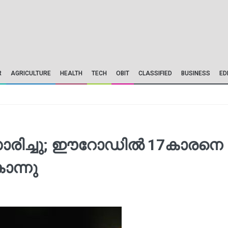
R
AGRICULTURE
HEALTH
TECH
OBIT
CLASSIFIED
BUSINESS
ED
ംസാരിച്ചു; ഈറോഡിൽ 17കാരനെ
ൊന്നു