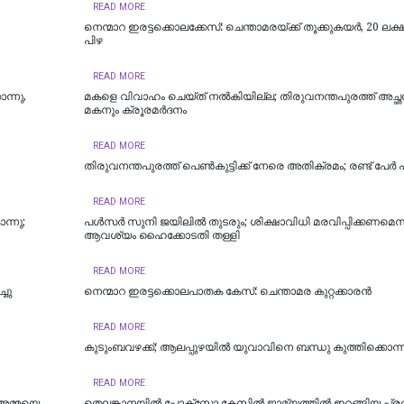
READ MORE
നെന്മാറ ഇരട്ടക്കൊലക്കേസ്: ചെന്താമരയ്ക്ക് തൂക്കുകയർ, 20 ലക്
പിഴ
READ MORE
ന്നു,
മകളെ വിവാഹം ചെയ്ത് നൽകിയില്ല; തിരുവനന്തപുരത്ത് അച്ഛ
മകനും ക്രൂരമര്‍ദനം
READ MORE
തിരുവനന്തപുരത്ത് പെൺകുട്ടിക്ക് നേരെ അതിക്രമം; രണ്ട് പേർ
READ MORE
്നു;
പള്‍സര്‍ സുനി ജയിലില്‍ തുടരും; ശിക്ഷാവിധി മരവിപ്പിക്കണമെന്
ആവശ്യം ഹൈക്കോടതി തള്ളി
READ MORE
്ചു
നെന്മാറ ഇരട്ടക്കൊലപാതക കേസ്: ചെന്താമര കുറ്റക്കാരൻ
READ MORE
കുടുംബവഴക്ക്; ആലപ്പുഴയില്‍ യുവാവിനെ ബന്ധു കുത്തിക്കൊന്ന
READ MORE
 അമ്മയെ
തെലങ്കാനയിൽ പോക്‌സോ കേസില്‍ ജാമ്യത്തില്‍ ഇറങ്ങിയ പ്ര