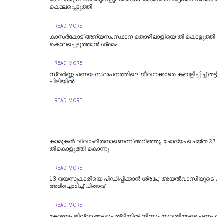
കൊലപ്പെടുത്തി
READ MORE
കാസര്‍കോട് അന്യസംസ്ഥാന തൊഴിലാളിയെ തീ കൊളുത്തി
കൊലപ്പെടുത്താന്‍ ശ്രമം
READ MORE
സ്വർണ്ണ പണയ സ്ഥാപനത്തിലെ ജീവനക്കാരെ കബളിപ്പിച്ച് തട്ടിപ്
പിടിയില്‍
READ MORE
കാമുകൻ വിവാഹിതനാണെന്ന് അറിഞ്ഞു, ചോദ്യം ചെയ്ത 27
തീകൊളുത്തി കൊന്നു
READ MORE
13 വയസുകാരിയെ പീഡിപ്പിക്കാൻ ശ്രമം; അയല്‍വാസിയുടെ ക
അടിച്ചൊടിച്ച് പിതാവ്
READ MORE
കോട്ടയം ജില്ലാ ആശുപത്രിയിൽ നിന്നും യുവതിയുടെ പണം മോ