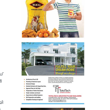
ഡ്
ൽ
യി
ൽ