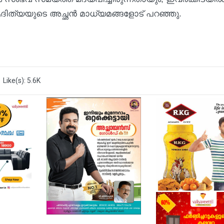
ം ആദിത്യയുടെ അച്ഛൻ മാധ്യമങ്ങളോട് പറഞ്ഞു.
Like(s): 5.6K