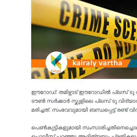
ഈറോഡ്: തമിഴ്നാട് ഈറോഡിൽ പ്ലസ് ടു 
ടൗൺ സർക്കാർ സ്കൂളിലെ പ്ലസ് ടു വിദ
മരിച്ചത്. സംഭവവുമായി ബന്ധപ്പെട്ട് രണ്ട്
പെൺകുട്ടികളുമായി സംസാരിച്ചതിനെച്ചൊല
പൊലീസ് പറഞ്ഞു.ആദിത്യയും പ്രതികളും 