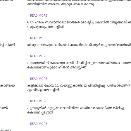
അതിജീവിത അടക്കം ആറുപേരെ കൊന്നു
READ MORE
67.5 ഗ്രാം സ്വർണാഭരണങ്ങൾ മോഷ്ടിച്ച കേസിൽ വീട്ടുജോലിക്
സുഹൃത്തും അറസ്റ്റിൽ
READ MORE
പ്; പ്രതി
തിരുവനന്തപുരം ബിജെപി കൗൺസിലർ ആർ സുഗതന് ജാമ്യമി
READ MORE
ധ്യാനത്തിന് കൊണ്ടുപോയി പീഡിപ്പിച്ചെന്ന് യുവതിയുടെ പരാതി
കൊല്ലത്ത് പുരോഹിതന്‍ അറസ്റ്റില്‍
READ MORE
 കാരിയെ
കളിക്കാൻ പോയ 11 വയസ്സുകാരിയെ പീഡിപ്പിച്ചു; പരിയാരത്ത് റിട്
എസ്ഐ അറസ്റ്റിൽ
READ MORE
ാല്‍
പുനലൂരിൽ കുടുംബവഴക്കിനിടെ ഭാര്യാ മാതാവിനെ മർദിച്ച്
കൊലപ്പെടുത്തി
READ MORE
ഷ്ടിച്ച