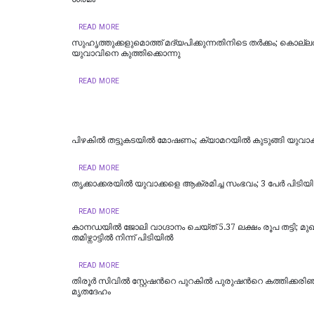
READ MORE
സുഹൃത്തുക്കളുമൊത്ത് മദ്യപിക്കുന്നതിനിടെ തര്‍ക്കം; കൊല്ലത
യുവാവിനെ കുത്തിക്കൊന്നു
READ MORE
പിഴകിൽ തട്ടുകടയിൽ മോഷണം; ക്യാമറയിൽ കുടുങ്ങി യുവാക
READ MORE
തൃക്കാക്കരയിൽ യുവാക്കളെ ആക്രമിച്ച സംഭവം; 3 പേർ പിടിയ
READ MORE
കാനഡയിൽ ജോലി വാഗ്ദാനം ചെയ്ത് 5.37 ലക്ഷം രൂപ തട്ടി; മു
തമിഴ്നാട്ടിൽ നിന്ന് പിടിയിൽ
READ MORE
തിരൂർ സിവിൽ സ്റ്റേഷന്‍റെ പുറകിൽ പുരുഷന്‍റെ കത്തിക്കരി
മൃതദേഹം