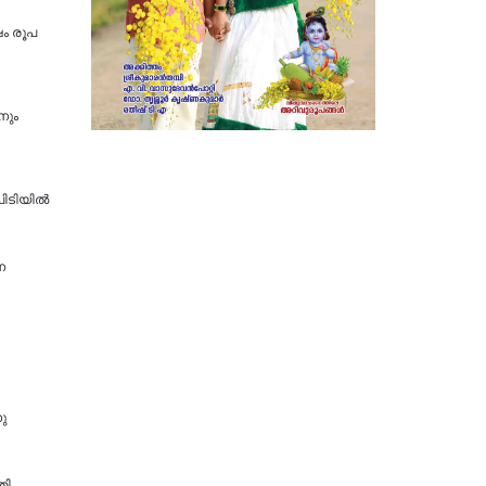
ഷം രൂപ
നും
 പിടിയിൽ
ന
ു
തി