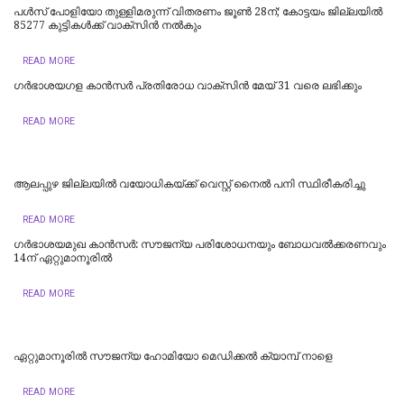
പള്‍സ് പോളിയോ തുള്ളിമരുന്ന് വിതരണം ജൂണ്‍ 28ന്; കോട്ടയം ജില്ലയില്‍
85277 കുട്ടികള്‍ക്ക് വാക്സിന്‍ നല്‍കും
READ MORE
ഗർഭാശയഗള കാൻസർ പ്രതിരോധ വാക്‌സിൻ മേയ് 31 വരെ ലഭിക്കും
READ MORE
ആലപ്പുഴ ജില്ലയിൽ വയോധികയ്ക്ക് വെസ്റ്റ് നൈൽ പനി സ്ഥിരീകരിച്ചു
READ MORE
ഗർഭാശയമുഖ കാൻസർ: സൗജന്യ പരിശോധനയും ബോധവൽക്കരണവും
14ന് ഏറ്റുമാനൂരിൽ
READ MORE
ഏറ്റുമാനൂരിൽ സൗജന്യ ഹോമിയോ മെഡിക്കൽ ക്യാമ്പ് നാളെ
READ MORE