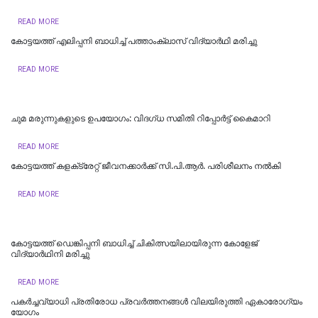
READ MORE
കോട്ടയത്ത് എലിപ്പനി ബാധിച്ച് പത്താംക്ലാസ് വിദ്യാർഥി മരിച്ചു
READ MORE
ചുമ മരുന്നുകളുടെ ഉപയോഗം: വിദഗ്ധ സമിതി റിപ്പോർട്ട് കൈമാറി
READ MORE
കോട്ടയത്ത് കളക്‌ട്രേറ്റ് ജീവനക്കാർക്ക് സി.പി.ആർ. പരിശീലനം നൽകി
READ MORE
കോട്ടയത്ത് ഡെങ്കിപ്പനി ബാധിച്ച് ചികിത്സയിലായിരുന്ന കോളേജ്
വിദ്യാര്‍ഥിനി മരിച്ചു
READ MORE
പകർച്ചവ്യാധി പ്രതിരോധ പ്രവർത്തനങ്ങൾ വിലയിരുത്തി ഏകാരോഗ്യം
യോഗം