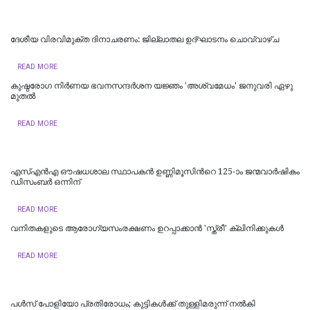
ദേശീയ വിരവിമുക്ത ദിനാചരണം: ജില്ലാതല ഉദ്ഘാടനം ചൊവ്വാഴ്ച
READ MORE
കുഷ്ഠരോഗ നിര്‍ണയ ഭവനസന്ദര്‍ശന യജ്ഞം 'അശ്വമേധം' ജനുവരി ഏഴു
മുതല്‍
READ MORE
എസ്എന്‍എ ഔഷധശാല സ്ഥാപകന്‍ ഉണ്ണിമൂസിന്‍റെ 125-ാം ജന്മവാര്‍ഷികം
ഡിസംബര്‍ ഒന്നിന്
READ MORE
വനിതകളുടെ ആരോഗ്യസംരക്ഷണം ഉറപ്പാക്കാൻ 'സ്ത്രീ' ക്ലിനിക്കുകൾ
READ MORE
പള്‍സ് പോളിയോ പ്രതിരോധം; കുട്ടികള്‍ക്ക് തുള്ളിമരുന്ന് നല്‍കി