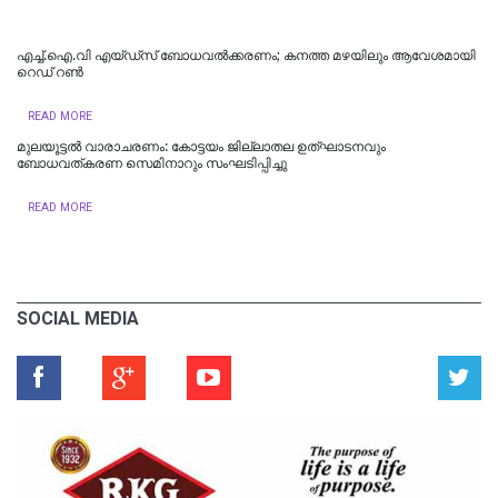
എച്ച്.ഐ.വി എയ്ഡ്‌സ് ബോധവൽക്കരണം; കനത്ത മഴയിലും ആവേശമായി
റെഡ് റൺ
READ MORE
മുലയൂട്ടൽ വാരാചരണം: കോട്ടയം ജില്ലാതല ഉത്ഘാടനവും
ബോധവത്കരണ സെമിനാറും സംഘടിപ്പിച്ചു
READ MORE
SOCIAL MEDIA