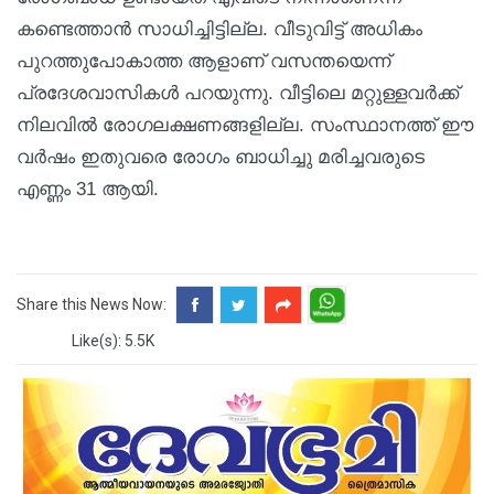
കണ്ടെത്താൻ സാധിച്ചിട്ടില്ല. വീടുവിട്ട് അധികം
പുറത്തുപോകാത്ത ആളാണ് വസന്തയെന്ന്
പ്രദേശവാസികൾ പറയുന്നു. വീട്ടിലെ മറ്റുള്ളവർക്ക്
നിലവിൽ രോഗലക്ഷണങ്ങളില്ല. സംസ്ഥാനത്ത് ഈ
വർഷം ഇതുവരെ രോഗം ബാധിച്ചു മരിച്ചവരുടെ
എണ്ണം 31 ആയി.
Share this News Now:
Like(s): 5.5K