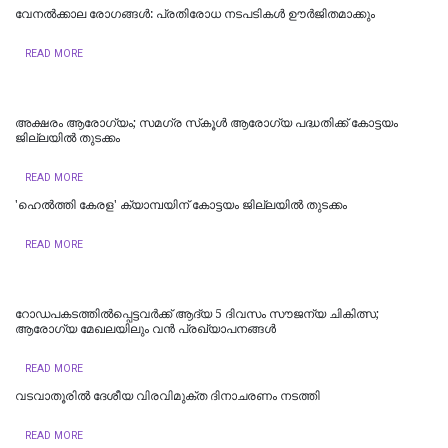
വേനൽക്കാല രോഗങ്ങൾ: പ്രതിരോധ നടപടികൾ ഊർജിതമാക്കും
READ MORE
​അക്ഷരം ആരോഗ്യം; സമഗ്ര സ്‌കൂൾ ആരോഗ്യ പദ്ധതിക്ക് കോട്ടയം
ജില്ലയിൽ തുടക്കം
READ MORE
'ഹെൽത്തി കേരള' ക്യാമ്പയിന് കോട്ടയം ജില്ലയിൽ തുടക്കം
READ MORE
റോഡപകടത്തില്‍പ്പെട്ടവർക്ക് ആദ്യ 5 ദിവസം സൗജന്യ ചികിത്സ;
ആരോഗ്യ മേഖലയിലും വൻ പ്രഖ്യാപനങ്ങൾ
READ MORE
വടവാതൂരില്‍ ദേശീയ വിരവിമുക്ത ദിനാചരണം നടത്തി
READ MORE