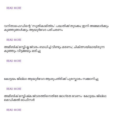
READ MORE
വനിതാഫെഡിന്റെ 'സൂതികാമിത്രം' പദ്ധതിക്ക് തുടക്കം; ഇനി അമ്മമാർക്കും
കുഞ്ഞുങ്ങൾക്കും ആയുർവേദ പരിചരണം
READ MORE
അമീബിക് മസ്തിഷ്ക ജ്വരം ബാധിച്ച് വീണ്ടും മരണം; ചികിത്സയിലായിരുന്ന
കുഞ്ഞും വീട്ടമ്മയും മരിച്ചു
READ MORE
കോട്ടയം ജില്ലാ ആയുർവേദ ആശുപത്രിക്ക് പുരസ്കാരം സമ്മാനിച്ചു
READ MORE
അമീബിക് മസ്തിഷ്‌ക ജ്വരത്തിനെതിരേ ജാഗ്രത വേണം- കോട്ടയം ജില്ലാ
മെഡിക്കൽ ഓഫീസർ
READ MORE