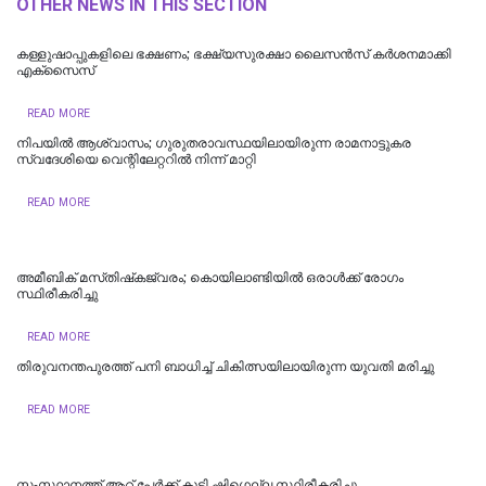
OTHER NEWS IN THIS SECTION
കള്ളുഷാപ്പുകളിലെ ഭക്ഷണം; ഭക്ഷ്യസുരക്ഷാ ലൈസന്‍സ് കര്‍ശനമാക്കി
എക്‌സൈസ്
READ MORE
നിപയിൽ ആശ്വാസം; ഗുരുതരാവസ്ഥയിലായിരുന്ന രാമനാട്ടുകര
സ്വദേശിയെ വെന്റിലേറ്ററിൽ നിന്ന് മാറ്റി
READ MORE
അമീബിക് മസ്‌തിഷ്‌കജ്വരം; കൊയിലാണ്ടിയിൽ ഒരാൾക്ക് രോഗം
സ്ഥിരീകരിച്ചു
READ MORE
തിരുവനന്തപുരത്ത് പനി ബാധിച്ച് ചികിത്സയിലായിരുന്ന യുവതി മരിച്ചു
READ MORE
സംസ്ഥാനത്ത് ആറ് പേര്‍ക്ക് കൂടി ഷിഗെല്ല സ്ഥിരീകരിച്ചു