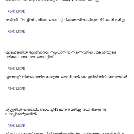
READ MORE
അമീബിക് മസ്തിഷ്‌ക ജ്വരം ബാധിച്ച് ചികിത്സയിലായിരുന്ന 60 കാരി മരിച്ചു
READ MORE
എബോളയിൽ ആശ്വാസം; സുഡാനിൽ നിന്നെത്തിയ 52കാരിയുടെ
പരിശോധനാ ഫലം നെഗറ്റീവ്
READ MORE
എ​ബോ​ള? വി​ദേ​ശ വ​നി​ത കോ​ട്ട​യം മെ​ഡി​ക്ക​ൽ കോ​ള​ജി​ൽ നി​രീ​ക്ഷ​ണ​ത്തി​ൽ
READ MORE
തൃശ്ശൂരിൽ ഷിഗെല്ല ബാധിച്ച് 43കാരൻ മരിച്ചു; സ്ഥിരീകരണം
പോസ്റ്റ്‌മോര്‍ട്ടത്തില്‍
READ MORE
ഷിഗെല്ല: കോഴിക്കോട് ചികിത്സയിലായിരുന്ന ഏഴ് വയസുകാരന്‍ മരിച്ചു