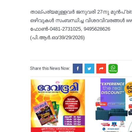
താല്പര്യമുള്ളവര്‍ ജനുവരി 27നു മുന്‍പ് bit
ഒഴിവുകള്‍ സംബന്ധിച്ച വിശദവിവരങ്ങള്‍ w
ഫോണ്‍-0481-2731025, 9495628626
(പി.ആര്‍.ഓ/39/29/2026)
Share this News Now: