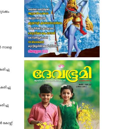
ുടക്കം
്‍ നാളെ
രിച്ചു
കരിച്ചു
ിച്ചു
 കോഴ്സ്: