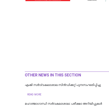
OTHER NEWS IN THIS SECTION
എംജി സർവ്വകലാശാല സിൻഡിക്കറ്റ് പുനഃസംഘടിപ്പിച്ചു
READ MORE
മഹാത്മാഗാന്ധി സർവകലാശാല: പരീക്ഷാ അറിയിപ്പുകൾ