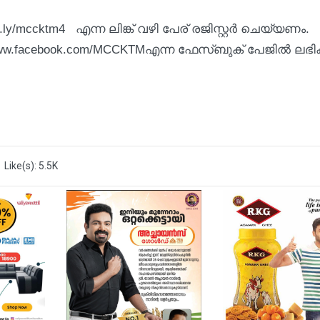
.ly/mccktm4 എന്ന ലിങ്ക് വഴി പേര് രജിസ്റ്റര്‍ ചെയ്യണം.
ww.facebook.com/MCCKTMഎന്ന ഫേസ്ബുക് പേജില്‍ ലഭിക്
Like(s): 5.5K