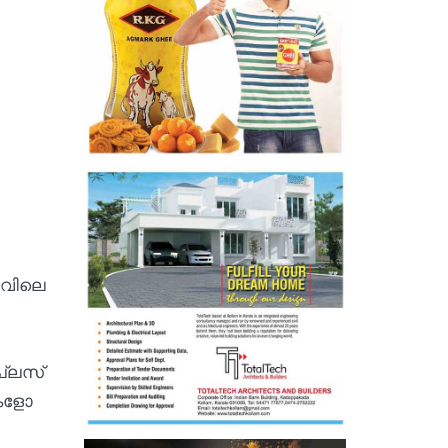
രാവിലെ
പ്ലസ്
തകളോ