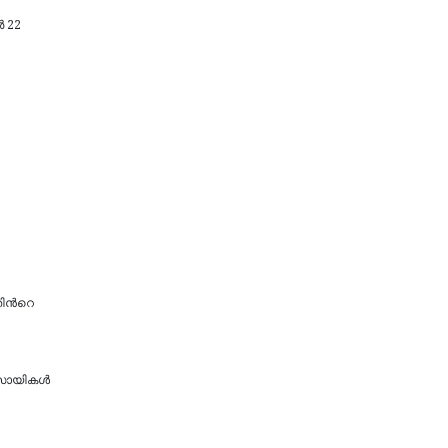
‍ 22
ന്‍റെ
സായികള്‍