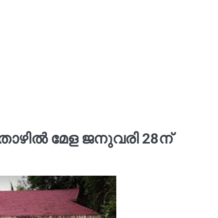
ഴില്‍ മേള ജനുവരി 28ന്