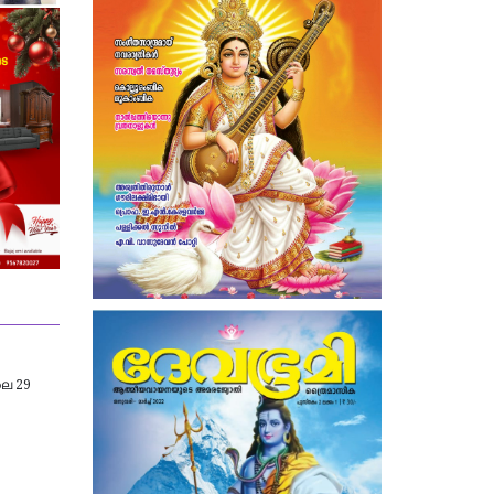
ലൈ 29