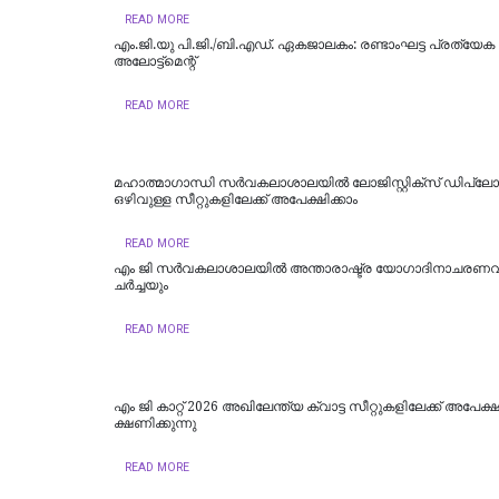
READ MORE
എം.ജി.യു പി.ജി./ബി.എഡ്. ഏകജാലകം: രണ്ടാംഘട്ട പ്രത്യേക
അലോട്ട്മെന്റ്
READ MORE
മഹാത്മാഗാന്ധി സര്‍വകലാശാലയില്‍ ലോജിസ്റ്റിക്സ് ഡിപ്ലോ
ഒഴിവുള്ള സീറ്റുകളിലേക്ക് അപേക്ഷിക്കാം
READ MORE
എം ജി സർവകലാശാലയിൽ അന്താരാഷ്ട്ര യോഗാദിനാചരണവ
ച‍ർച്ചയും
READ MORE
എം ജി കാറ്റ് 2026 അഖിലേന്ത്യ ക്വാട്ട സീറ്റുകളിലേക്ക് അപേക്
ക്ഷണിക്കുന്നു
READ MORE