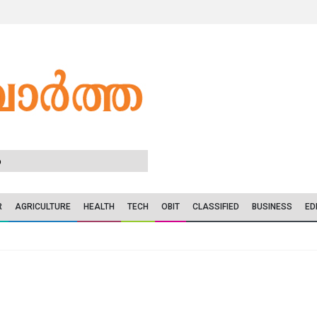
6
R
AGRICULTURE
HEALTH
TECH
OBIT
CLASSIFIED
BUSINESS
ED