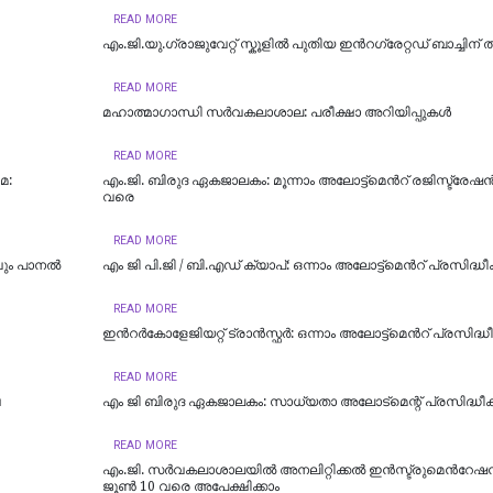
READ MORE
എം.ജി.യു.ഗ്രാജുവേറ്റ് സ്കൂളില്‍ പുതിയ ഇന്‍റഗ്രേറ്റഡ് ബാച്ചിന് ത
READ MORE
മഹാത്മാഗാന്ധി സർവകലാശാല: പരീക്ഷാ അറിയിപ്പുകൾ
READ MORE
മ:
എം.ജി. ബിരുദ ഏകജാലകം: മൂന്നാം അലോട്ട്മെന്‍റ് രജിസ്ട്രേഷന
വരെ
READ MORE
ും പാനൽ
എം ജി പി.ജി / ബി.എഡ് ക്യാപ്: ഒന്നാം അലോട്ട്മെന്‍റ് പ്രസിദ്ധീക
READ MORE
ഇന്‍റര്‍കോളേജിയറ്റ് ട്രാന്‍സ്ഫര്‍: ഒന്നാം അലോട്ട്മെന്‍റ് പ്രസിദ്ധീ
READ MORE
ഷ
എം ജി ബിരുദ ഏകജാലകം: സാധ്യതാ അലോട്‌മെന്റ് പ്രസിദ്ധീകര
READ MORE
എം.ജി. സര്‍വകലാശാലയില്‍ അനലിറ്റിക്കല്‍ ഇന്‍സ്ട്രുമെന്‍റേഷന്‍
ജൂണ്‍ 10 വരെ അപേക്ഷിക്കാം