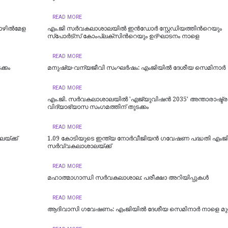
READ MORE
ഴില്‍മേള
എം.ജി സർവകലാശാലയിൽ ഇൻഡോർ സ്റ്റേഡിയത്തിന്‍റെയും
സ്‌പോർട്‌സ് കോംപ്ലക്‌സിന്‍റെയും ഉദ്ഘാടനം നാളെ
READ MORE
്കം
മനുഷ്യ-വന്യജീവി സംഘർഷം: എംജിയിൽ ദേശീയ സെമിനാർ
READ MORE
എം.ജി. സർവകലാശാലയിൽ 'എജ്യുവിഷൻ 2035' അന്താരാഷ്ട്ര
വിദ്യാഭ്യാസ സംഗമത്തിന് തുടക്കം
READ MORE
യ്ക്ക്
1.09 കോടിയുടെ ഇന്ത്യ നോര്‍വീജിയന്‍ ഗവേഷണ പദ്ധതി എംജ
സര്‍വ്വകലാശാലയ്ക്ക്
READ MORE
മഹാത്മാഗാന്ധി സർവകലാശാല: പരീക്ഷാ അറിയിപ്പുകൾ
READ MORE
ആദിവാസി ഗവേഷണം: എംജിയില്‍ ദേശീയ സെമിനാര്‍ നാളെ മു