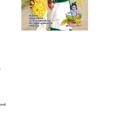
ി
തല്‍