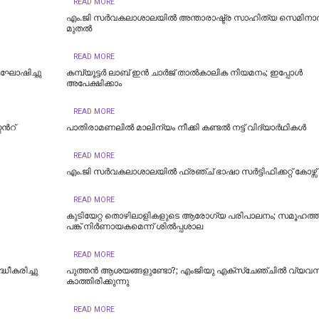
READ MORE
എം.ജി സര്‍വകലാശാലയില്‍ അന്താരാഷ്ട്ര സാഹിത്യ സെമിനാര്
മുതല്‍
READ MORE
ആഘോഷിച്ചു
കമ്പ്യൂട്ടര്‍ ലാബ് ഇന്‍ ചാര്‍ജ് താല്‍കാലിക നിയമനം; ഇപ്പോള്‍
അപേക്ഷിക്കാം
READ MORE
്‍റ്
പാതിരാമണലില്‍ മാലിന്യം നീക്കി കണ്ടല്‍ നട്ട് വിദ്യാര്‍ഥികള്‍
READ MORE
എം.ജി സര്‍വകലാശാലയില്‍ ഫ്രഞ്ച് ഭാഷാ സര്‍ട്ടിഫിക്കറ്റ് കോഴ്സ്
READ MORE
കുടിയേറ്റ തൊഴിലാളികളുടെ ആരോഗ്യ പരിപാലനം; സമൂഹത്തി
പങ്ക് നിര്‍ണായകമെന്ന് ശില്‍പ്പശാല
READ MORE
്ധീകരിച്ചു
പുത്തന്‍ ആശയങ്ങളുണ്ടോ?; എംജിയു എക്സ്ചേഞ്ചില്‍ വ്യവ
കാത്തിരിക്കുന്നു
READ MORE