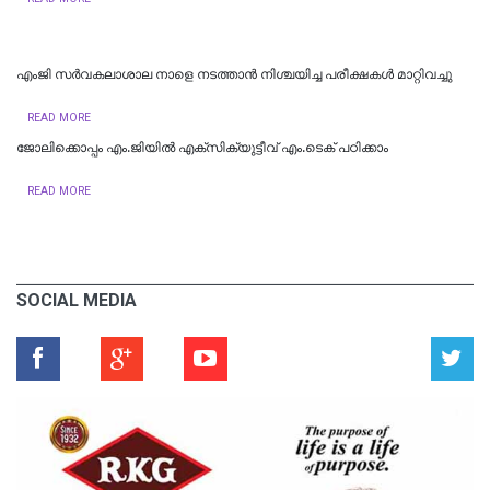
എംജി സർവകലാശാല നാളെ നടത്താൻ നിശ്ചയിച്ച പരീക്ഷകൾ മാറ്റിവച്ചു
READ MORE
ജോലിക്കൊപ്പം എം.ജിയില്‍ എക്സിക്യുട്ടീവ് എം.ടെക് പഠിക്കാം
READ MORE
SOCIAL MEDIA