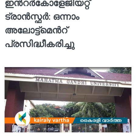
ഇന്‍റര്‍കോളേജിയറ്റ്
ട്രാന്‍സ്ഫര്‍: ഒന്നാം
അലോട്ട്മെന്‍റ്
പ്രസിദ്ധീകരിച്ചു