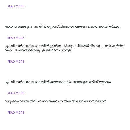
READ MORE
അവസരങ്ങളുടെ വാതില്‍ തുറന്ന് വിജ്ഞാനകേരളം മെഗാ തൊഴില്‍മേള
READ MORE
എം.ജി സർവകലാശാലയിൽ ഇൻഡോർ സ്റ്റേഡിയത്തിന്‍റെയും സ്‌പോർട്‌സ്
കോംപ്ലക്‌സിന്‍റെയും ഉദ്ഘാടനം നാളെ
READ MORE
എം ജി സർവകലാശാലയിൽ അന്താരാഷ്ട്ര സമ്മേളനത്തിന് തുടക്കം
READ MORE
മനുഷ്യ-വന്യജീവി സംഘർഷം: എംജിയിൽ ദേശീയ സെമിനാർ
READ MORE