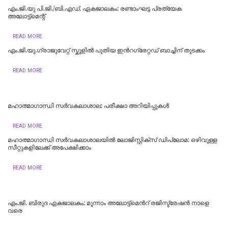
എം.ജി.യു പി.ജി./ബി.എഡ്. ഏകജാലകം: രണ്ടാംഘട്ട പ്രത്യേക
അലോട്ട്മെന്റ്
READ MORE
എം.ജി.യു.ഗ്രാജുവേറ്റ് സ്കൂളില്‍ പുതിയ ഇന്‍റഗ്രേറ്റഡ് ബാച്ചിന് തുടക്കം
READ MORE
മഹാത്മാഗാന്ധി സർവകലാശാല: പരീക്ഷാ അറിയിപ്പുകൾ
READ MORE
മഹാത്മാഗാന്ധി സര്‍വകലാശാലയില്‍ ലോജിസ്റ്റിക്സ് ഡിപ്ലോമ: ഒഴിവുള്ള
സീറ്റുകളിലേക്ക് അപേക്ഷിക്കാം
READ MORE
എം.ജി. ബിരുദ ഏകജാലകം: മൂന്നാം അലോട്ട്മെന്‍റ് രജിസ്ട്രേഷന്‍ നാളെ
വരെ