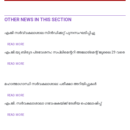
OTHER NEWS IN THIS SECTION
എംജി സർവ്വകലാശാല സിൻഡിക്കറ്റ് പുനഃസംഘടിപ്പിച്ചു
READ MORE
എം.ജി.യു ബിരുദ പ്രവേശനം: സപ്ലിമെന്ററി അലോട്മെന്റ് ജൂലൈ 29 വരെ
READ MORE
മഹാത്മാഗാന്ധി സർവകലാശാല: പരീക്ഷാ അറിയിപ്പുകൾ
READ MORE
എം.ജി. സര്‍വകലാശാലാ ഗവേഷകയ്ക്ക് ദേശീയ ഫെലോഷിപ്പ്
READ MORE