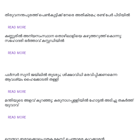
തിരുവനന്തപുരത്ത് പെൺകുട്ടിക്ക് നേരെ അതിക്രമം; രണ്ട് പേർ പിടിയിൽ
READ MORE
കണ്ണൂരിൽ അന്യസംസ്ഥാന തൊഴിലാളിയെ കഴുത്തറുത്ത് കൊന്നു;
സഹോദരി ഭർത്താവ് കസ്റ്റഡിയിൽ
READ MORE
പള്‍സര്‍ സുനി ജയിലില്‍ തുടരും; ശിക്ഷാവിധി മരവിപ്പിക്കണമെന്ന
ആവശ്യം ഹൈക്കോടതി തള്ളി
READ MORE
മന്തിയുടെ അളവ് കുറഞ്ഞു; കരുനാ​ഗപ്പള്ളിയിൽ ഹോട്ടല്‍ അടിച്ചു തകര്‍ത്ത്
യുവാവ്
READ MORE
നെന്മാറ ഇരട്ടക്കൊലപാതക കേസ്: ചെന്താമര കുറ്റക്കാരൻ