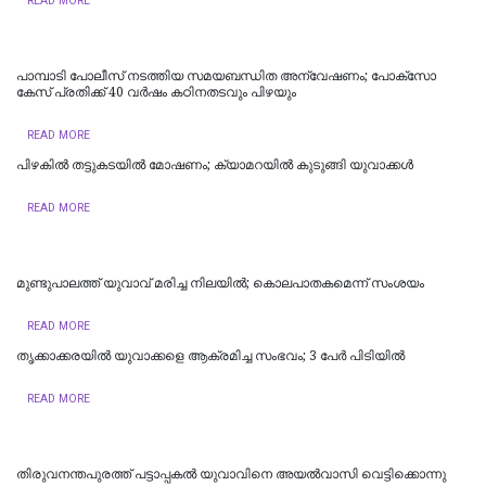
READ MORE
പാമ്പാടി പോലീസ് നടത്തിയ സമയബന്ധിത അന്വേഷണം; പോക്സോ
കേസ് പ്രതിക്ക് 40 വർഷം കഠിനതടവും പിഴയും
READ MORE
പിഴകിൽ തട്ടുകടയിൽ മോഷണം; ക്യാമറയിൽ കുടുങ്ങി യുവാക്കൾ
READ MORE
മുണ്ടുപാലത്ത് യുവാവ് മരിച്ച നിലയില്‍; കൊലപാതകമെന്ന് സംശയം
READ MORE
തൃക്കാക്കരയിൽ യുവാക്കളെ ആക്രമിച്ച സംഭവം; 3 പേർ പിടിയിൽ
READ MORE
തിരുവനന്തപുരത്ത് പട്ടാപ്പകൽ യുവാവിനെ അയൽവാസി വെട്ടിക്കൊന്നു