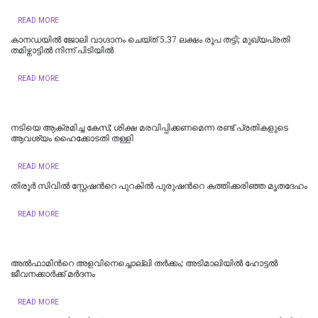
READ MORE
കാനഡയിൽ ജോലി വാഗ്ദാനം ചെയ്ത് 5.37 ലക്ഷം രൂപ തട്ടി; മുഖ്യപ്രതി
തമിഴ്നാട്ടിൽ നിന്ന് പിടിയിൽ
READ MORE
നടിയെ ആക്രമിച്ച കേസ്; ശിക്ഷ മരവിപ്പിക്കണമെന്ന രണ്ട് പ്രതികളുടെ
ആവശ്യം ഹൈക്കോടതി തള്ളി
READ MORE
തിരൂർ സിവിൽ സ്റ്റേഷന്‍റെ പുറകിൽ പുരുഷന്‍റെ കത്തിക്കരിഞ്ഞ മൃതദേഹം
READ MORE
അൽഫാമിന്‍റെ അളവിനെച്ചൊല്ലി തർക്കം; അടിമാലിയിൽ ഹോട്ടല്‍
ജീവനക്കാര്‍ക്ക് മര്‍ദനം
READ MORE