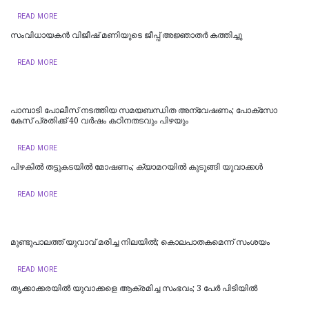
READ MORE
സംവിധായകൻ വിജീഷ് മണിയുടെ ജീപ്പ് അജ്ഞാതർ കത്തിച്ചു
READ MORE
പാമ്പാടി പോലീസ് നടത്തിയ സമയബന്ധിത അന്വേഷണം; പോക്സോ
കേസ് പ്രതിക്ക് 40 വർഷം കഠിനതടവും പിഴയും
READ MORE
പിഴകിൽ തട്ടുകടയിൽ മോഷണം; ക്യാമറയിൽ കുടുങ്ങി യുവാക്കൾ
READ MORE
മുണ്ടുപാലത്ത് യുവാവ് മരിച്ച നിലയില്‍; കൊലപാതകമെന്ന് സംശയം
READ MORE
തൃക്കാക്കരയിൽ യുവാക്കളെ ആക്രമിച്ച സംഭവം; 3 പേർ പിടിയിൽ