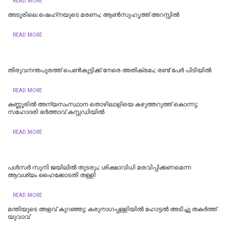
READ MORE
അടൂരിലെ ഷെഹ്‌നയുടെ മരണം; ആണ്‍സുഹൃത്ത് അറസ്റ്റില്‍
READ MORE
തിരുവനന്തപുരത്ത് പെൺകുട്ടിക്ക് നേരെ അതിക്രമം; രണ്ട് പേർ പിടിയിൽ
READ MORE
കണ്ണൂരിൽ അന്യസംസ്ഥാന തൊഴിലാളിയെ കഴുത്തറുത്ത് കൊന്നു;
സഹോദരി ഭർത്താവ് കസ്റ്റഡിയിൽ
READ MORE
പള്‍സര്‍ സുനി ജയിലില്‍ തുടരും; ശിക്ഷാവിധി മരവിപ്പിക്കണമെന്ന
ആവശ്യം ഹൈക്കോടതി തള്ളി
READ MORE
മന്തിയുടെ അളവ് കുറഞ്ഞു; കരുനാ​ഗപ്പള്ളിയിൽ ഹോട്ടല്‍ അടിച്ചു തകര്‍ത്ത്
യുവാവ്