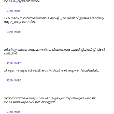
കൊലപ്പെടുത്താന്‍ ശ്രമം
READ MORE
67.5 ഗ്രാം സ്വർണാഭരണങ്ങൾ മോഷ്ടിച്ച കേസിൽ വീട്ടുജോലിക്കാരിയും
സുഹൃത്തും അറസ്റ്റിൽ
READ MORE
സ്വർണ്ണ പണയ സ്ഥാപനത്തിലെ ജീവനക്കാരെ കബളിപ്പിച്ച് തട്ടിപ്പ്; പ്രതി
പിടിയില്‍
READ MORE
തിരുവനന്തപുരം ബിജെപി കൗൺസിലർ ആർ സുഗതന് ജാമ്യമില്ല
READ MORE
ധ്യാനത്തിന് കൊണ്ടുപോയി പീഡിപ്പിച്ചെന്ന് യുവതിയുടെ പരാതി;
കൊല്ലത്ത് പുരോഹിതന്‍ അറസ്റ്റില്‍
READ MORE