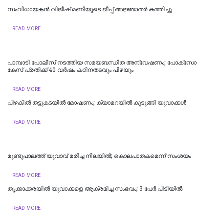
സംവിധായകൻ വിജീഷ് മണിയുടെ ജീപ്പ് അജ്ഞാതർ കത്തിച്ചു
READ MORE
പാമ്പാടി പോലീസ് നടത്തിയ സമയബന്ധിത അന്വേഷണം; പോക്സോ
കേസ് പ്രതിക്ക് 40 വർഷം കഠിനതടവും പിഴയും
READ MORE
പിഴകിൽ തട്ടുകടയിൽ മോഷണം; ക്യാമറയിൽ കുടുങ്ങി യുവാക്കൾ
READ MORE
മുണ്ടുപാലത്ത് യുവാവ് മരിച്ച നിലയില്‍; കൊലപാതകമെന്ന് സംശയം
READ MORE
തൃക്കാക്കരയിൽ യുവാക്കളെ ആക്രമിച്ച സംഭവം; 3 പേർ പിടിയിൽ
READ MORE