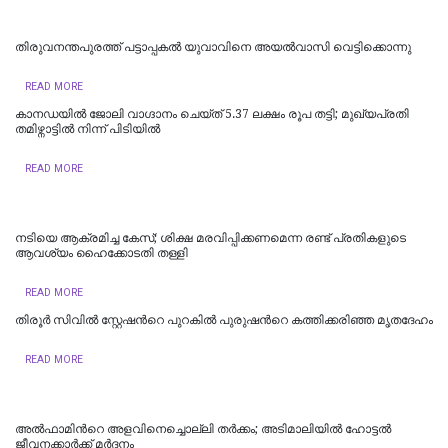
തിരുവനന്തപുരത്ത് പട്ടാപ്പകൽ യുവാവിനെ അയൽവാസി വെട്ടിക്കൊന്നു
READ MORE
കാനഡയിൽ ജോലി വാഗ്ദാനം ചെയ്ത് 5.37 ലക്ഷം രൂപ തട്ടി; മുഖ്യപ്രതി
തമിഴ്നാട്ടിൽ നിന്ന് പിടിയിൽ
READ MORE
നടിയെ ആക്രമിച്ച കേസ്; ശിക്ഷ മരവിപ്പിക്കണമെന്ന രണ്ട് പ്രതികളുടെ
ആവശ്യം ഹൈക്കോടതി തള്ളി
READ MORE
തിരൂർ സിവിൽ സ്റ്റേഷന്‍റെ പുറകിൽ പുരുഷന്‍റെ കത്തിക്കരിഞ്ഞ മൃതദേഹം
READ MORE
അൽഫാമിന്‍റെ അളവിനെച്ചൊല്ലി തർക്കം; അടിമാലിയിൽ ഹോട്ടല്‍
ജീവനക്കാര്‍ക്ക് മര്‍ദനം