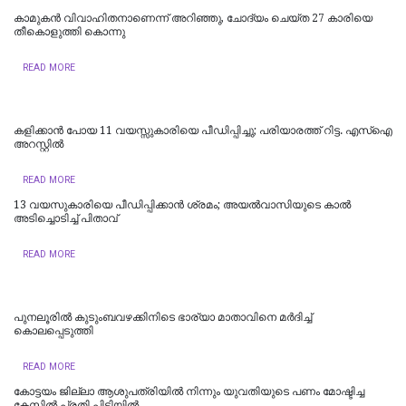
കാമുകൻ വിവാഹിതനാണെന്ന് അറിഞ്ഞു, ചോദ്യം ചെയ്ത 27 കാരിയെ
തീകൊളുത്തി കൊന്നു
READ MORE
കളിക്കാൻ പോയ 11 വയസ്സുകാരിയെ പീഡിപ്പിച്ചു; പരിയാരത്ത് റിട്ട. എസ്ഐ
അറസ്റ്റിൽ
READ MORE
13 വയസുകാരിയെ പീഡിപ്പിക്കാൻ ശ്രമം; അയല്‍വാസിയുടെ കാല്‍
അടിച്ചൊടിച്ച് പിതാവ്
READ MORE
പുനലൂരിൽ കുടുംബവഴക്കിനിടെ ഭാര്യാ മാതാവിനെ മർദിച്ച്
കൊലപ്പെടുത്തി
READ MORE
കോട്ടയം ജില്ലാ ആശുപത്രിയിൽ നിന്നും യുവതിയുടെ പണം മോഷ്ടിച്ച
കേസിൽ പ്രതി പിടിയിൽ