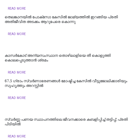
READ MORE
തെലങ്കാനയിൽ പോക്‌സോ കേസില്‍ ജാമ്യത്തില്‍ ഇറങ്ങിയ പ്രതി
അതിജീവിത അടക്കം ആറുപേരെ കൊന്നു
READ MORE
കാസര്‍കോട് അന്യസംസ്ഥാന തൊഴിലാളിയെ തീ കൊളുത്തി
കൊലപ്പെടുത്താന്‍ ശ്രമം
READ MORE
67.5 ഗ്രാം സ്വർണാഭരണങ്ങൾ മോഷ്ടിച്ച കേസിൽ വീട്ടുജോലിക്കാരിയും
സുഹൃത്തും അറസ്റ്റിൽ
READ MORE
സ്വർണ്ണ പണയ സ്ഥാപനത്തിലെ ജീവനക്കാരെ കബളിപ്പിച്ച് തട്ടിപ്പ്; പ്രതി
പിടിയില്‍
READ MORE