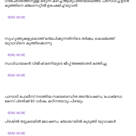
ഗർഭഛിദ്രത്തിനുള്ള മരുന്ന് കഴിച്ച് ആശുപത്രിയിലെത്തി; പ്രസവിച്ച ഉടൻ
കുഞ്ഞിനെ ക്ലോസറ്റിൽ ഉപേക്ഷിച്ച് യുവതി
READ MORE
സുഹൃത്തുക്കളുമൊത്ത് മദ്യപിക്കുന്നതിനിടെ തര്‍ക്കം; കൊല്ലത്ത്
യുവാവിനെ കുത്തിക്കൊന്നു
READ MORE
സംവിധായകൻ വിജീഷ് മണിയുടെ ജീപ്പ് അജ്ഞാതർ കത്തിച്ചു
READ MORE
പാമ്പാടി പോലീസ് നടത്തിയ സമയബന്ധിത അന്വേഷണം; പോക്സോ
കേസ് പ്രതിക്ക് 40 വർഷം കഠിനതടവും പിഴയും
READ MORE
പിഴകിൽ തട്ടുകടയിൽ മോഷണം; ക്യാമറയിൽ കുടുങ്ങി യുവാക്കൾ
READ MORE