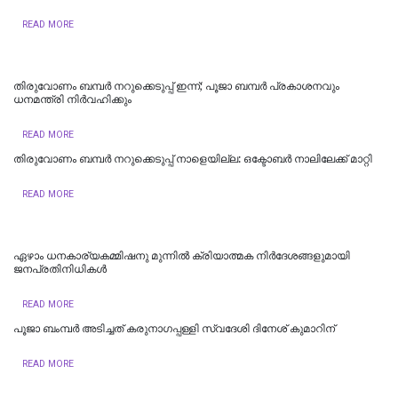
READ MORE
തിരുവോണം ബമ്പർ നറുക്കെടുപ്പ് ഇന്ന്; പൂജാ ബമ്പർ പ്രകാശനവും
ധനമന്ത്രി നിർവഹിക്കും
READ MORE
തിരുവോണം ബമ്പര്‍ നറുക്കെടുപ്പ് നാളെയില്ല: ഒക്ടോബര്‍ നാലിലേക്ക് മാറ്റി
READ MORE
ഏഴാം ധനകാര്യകമ്മിഷനു മുന്നിൽ ക്രിയാത്മക നിർദേശങ്ങളുമായി
ജനപ്രതിനിധികൾ
READ MORE
പൂജാ ബംമ്പർ അടിച്ചത് കരുനാഗപ്പള്ളി സ്വദേശി ദിനേശ് കുമാറിന്
READ MORE