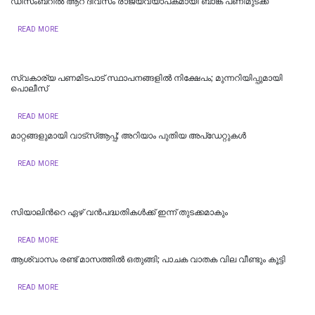
ഡിസംബറിൽ ആറ് ദിവസം രാജ്യവ്യാപകമായി ബാങ്ക് പണിമുടക്ക്
READ MORE
സ്വകാര്യ പണമിടപാട് സ്ഥാപനങ്ങളില്‍ നിക്ഷേപം; മുന്നറിയിപ്പുമായി
പൊലീസ്
READ MORE
മാറ്റങ്ങളുമായി വാട്സ്ആപ്പ്; അറിയാം പുതിയ അപ്ഡേറ്റുകൾ
READ MORE
സിയാലിന്‍റെ ഏഴ് വൻപദ്ധതികള്‍ക്ക് ഇന്ന് തുടക്കമാകും
READ MORE
ആശ്വാസം രണ്ട് മാസത്തില്‍ ഒതുങ്ങി; പാചക വാതക വില വീണ്ടും കൂട്ടി
READ MORE