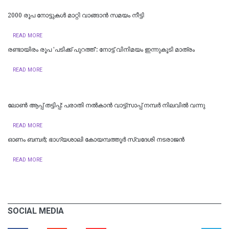
2000 രൂപ നോട്ടുകൾ മാറ്റി വാങ്ങാൻ സമയം നീട്ടി
READ MORE
രണ്ടായിരം രൂപ 'പടിക്ക് പുറത്ത്': നോട്ട് വിനിമയം ഇന്നുകൂടി മാത്രം
READ MORE
ലോൺ ആപ്പ് തട്ടിപ്പ്: പരാതി നൽകാൻ വാട്ട്സാപ്പ് നമ്പർ നിലവിൽ വന്നു
READ MORE
ഓണം ബമ്പർ; ഭാഗ്യശാലി കോയമ്പത്തൂർ സ്വദേശി നടരാജന്‍
READ MORE
SOCIAL MEDIA