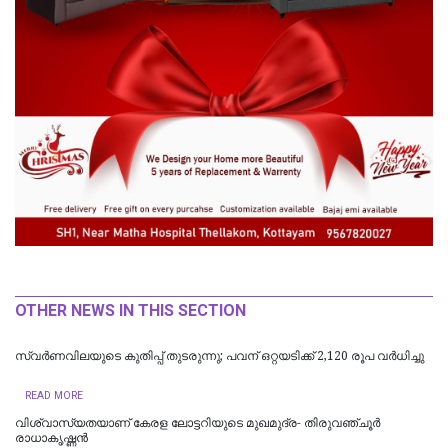
OTHER NEWS IN THIS SECTION
സ്വര്‍ണവിലയുടെ കുതിപ്പ് തുടരുന്നു; പവന് ഒറ്റയടിക്ക് 2,120 രൂപ വർധിച്ചു
READ MORE
വിശ്വാസ്യതയാണ് കേരള ലോട്ടറിയുടെ മുഖമുദ്ര- തിരുവഞ്ചൂർ
രാധാകൃഷ്ണൻ