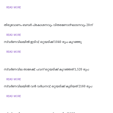
READ MORE
തിരുവോണം ബമ്പര്‍ പ്രകാശനവും വിതരണോദ്ഘാടനവും 20ന്
READ MORE
സ്വർണവിലയിൽ ഇടിവ്; ഒറ്റയടിക്ക് 1040 രൂപ കുറഞ്ഞു
READ MORE
സ്വർണവില താഴേക്ക്; പവന് ഒറ്റയടിക്ക് കുറഞ്ഞത് 1,520 രൂപ
READ MORE
സ്വർണവിലയിൽ വൻ വർധനവ്; ഒറ്റയടിക്ക് കൂടിയത് 2160 രൂപ
READ MORE