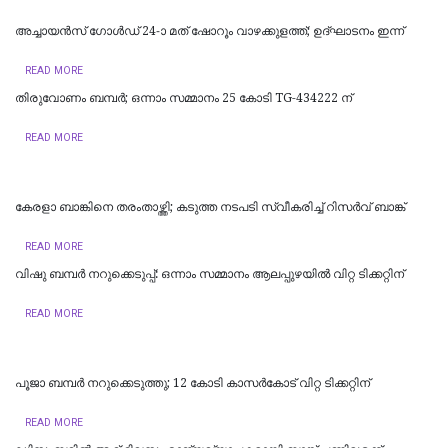
അച്ചായൻസ് ഗോൾഡ് 24-ാ മത് ഷോറൂം വാഴക്കുളത്ത്; ഉദ്ഘാടനം ഇന്ന്
READ MORE
തിരുവോണം ബമ്പർ; ഒന്നാം സമ്മാനം 25 കോടി TG-434222 ന്
READ MORE
കേരളാ ബാങ്കിനെ തരംതാഴ്ത്തി; കടുത്ത നടപടി സ്വീകരിച്ച് റിസര്‍വ് ബാങ്ക്
READ MORE
വിഷു ബമ്പർ നറുക്കെടുപ്പ്: ഒന്നാം സമ്മാനം ആലപ്പുഴയില്‍ വിറ്റ ടിക്കറ്റിന്
READ MORE
പൂജാ ബമ്പർ നറുക്കെടുത്തു; 12 കോടി കാസര്‍കോട് വിറ്റ ടിക്കറ്റിന്
READ MORE