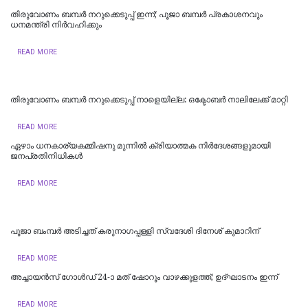
തിരുവോണം ബമ്പർ നറുക്കെടുപ്പ് ഇന്ന്; പൂജാ ബമ്പർ പ്രകാശനവും
ധനമന്ത്രി നിർവഹിക്കും
READ MORE
തിരുവോണം ബമ്പര്‍ നറുക്കെടുപ്പ് നാളെയില്ല: ഒക്ടോബര്‍ നാലിലേക്ക് മാറ്റി
READ MORE
ഏഴാം ധനകാര്യകമ്മിഷനു മുന്നിൽ ക്രിയാത്മക നിർദേശങ്ങളുമായി
ജനപ്രതിനിധികൾ
READ MORE
പൂജാ ബംമ്പർ അടിച്ചത് കരുനാഗപ്പള്ളി സ്വദേശി ദിനേശ് കുമാറിന്
READ MORE
അച്ചായൻസ് ഗോൾഡ് 24-ാ മത് ഷോറൂം വാഴക്കുളത്ത്; ഉദ്ഘാടനം ഇന്ന്
READ MORE