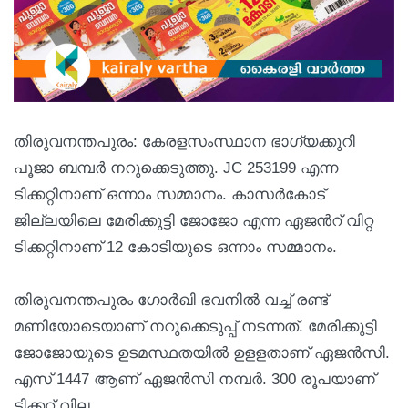
തിരുവനന്തപുരം: കേരളസംസ്ഥാന ഭാഗ്യക്കുറി
പൂജാ ബമ്പർ നറുക്കെടുത്തു. JC 253199 എന്ന
ടിക്കറ്റിനാണ് ഒന്നാം സമ്മാനം. കാസര്‍കോട്
ജില്ലയിലെ മേരിക്കുട്ടി ജോജോ എന്ന ഏജന്‍റ് വിറ്റ
ടിക്കറ്റിനാണ് 12 കോടിയുടെ ഒന്നാം സമ്മാനം.
തിരുവനന്തപുരം ഗോർഖി ഭവനിൽ വച്ച് രണ്ട്
മണിയോടെയാണ് നറുക്കെടുപ്പ് നടന്നത്. മേരിക്കുട്ടി
ജോജോയുടെ ഉടമസ്ഥതയിൽ ഉളളതാണ് ഏജൻസി.
എസ് 1447 ആണ് ഏജൻസി നമ്പർ. 300 രൂപയാണ്
ടിക്കറ്റ് വില.