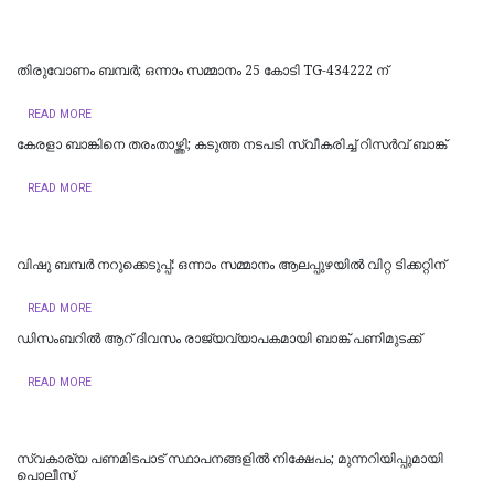
തിരുവോണം ബമ്പർ; ഒന്നാം സമ്മാനം 25 കോടി TG-434222 ന്
READ MORE
കേരളാ ബാങ്കിനെ തരംതാഴ്ത്തി; കടുത്ത നടപടി സ്വീകരിച്ച് റിസര്‍വ് ബാങ്ക്
READ MORE
വിഷു ബമ്പർ നറുക്കെടുപ്പ്: ഒന്നാം സമ്മാനം ആലപ്പുഴയില്‍ വിറ്റ ടിക്കറ്റിന്
READ MORE
ഡിസംബറിൽ ആറ് ദിവസം രാജ്യവ്യാപകമായി ബാങ്ക് പണിമുടക്ക്
READ MORE
സ്വകാര്യ പണമിടപാട് സ്ഥാപനങ്ങളില്‍ നിക്ഷേപം; മുന്നറിയിപ്പുമായി
പൊലീസ്