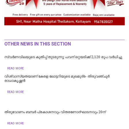
OTHER NEWS IN THIS SECTION
സ്വര്‍ണവിലയുടെ കുതിപ്പ് തുടരുന്നു; പവന് ഒറ്റയടിക്ക് 2,120 രൂപ വർധിച്ചു
READ MORE
വിശ്വാസ്യതയാണ് കേരള ലോട്ടറിയുടെ മുഖമുദ്ര- തിരുവഞ്ചൂർ
രാധാകൃഷ്ണൻ
READ MORE
തിരുവോണം ബമ്പര്‍ പ്രകാശനവും വിതരണോദ്ഘാടനവും 20ന്
READ MORE