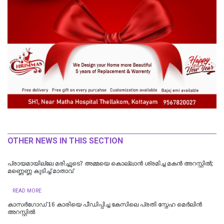
OTHER NEWS IN THIS SECTION
പ്രായമായില്ലേ മരിച്ചൂടെ? അമ്മയെ കൊല്ലാൻ ശ്രമിച്ച മകൻ അറസ്റ്റിൽ;
മണ്ണെണ്ണ കുടിച്ച് മാതാവ്
READ MORE
കാസർഗോഡ് 16 കാരിയെ പീഡിപ്പിച്ച കേസിലെ പ്രതി സ്നേഹ മെർലിൻ
അറസ്റ്റിൽ