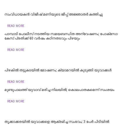
സംവിധായകൻ വിജീഷ് മണിയുടെ ജീപ്പ് അജ്ഞാതർ കത്തിച്ചു
READ MORE
പാമ്പാടി പോലീസ് നടത്തിയ സമയബന്ധിത അന്വേഷണം; പോക്സോ
കേസ് പ്രതിക്ക് 40 വർഷം കഠിനതടവും പിഴയും
READ MORE
പിഴകിൽ തട്ടുകടയിൽ മോഷണം; ക്യാമറയിൽ കുടുങ്ങി യുവാക്കൾ
READ MORE
മുണ്ടുപാലത്ത് യുവാവ് മരിച്ച നിലയില്‍; കൊലപാതകമെന്ന് സംശയം
READ MORE
തൃക്കാക്കരയിൽ യുവാക്കളെ ആക്രമിച്ച സംഭവം; 3 പേർ പിടിയിൽ