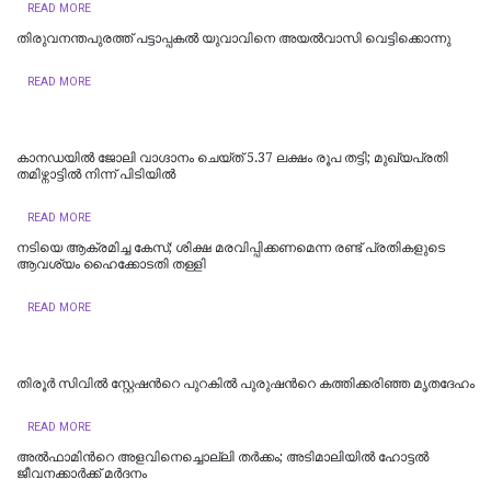
READ MORE
തിരുവനന്തപുരത്ത് പട്ടാപ്പകൽ യുവാവിനെ അയൽവാസി വെട്ടിക്കൊന്നു
READ MORE
കാനഡയിൽ ജോലി വാഗ്ദാനം ചെയ്ത് 5.37 ലക്ഷം രൂപ തട്ടി; മുഖ്യപ്രതി
തമിഴ്നാട്ടിൽ നിന്ന് പിടിയിൽ
READ MORE
നടിയെ ആക്രമിച്ച കേസ്; ശിക്ഷ മരവിപ്പിക്കണമെന്ന രണ്ട് പ്രതികളുടെ
ആവശ്യം ഹൈക്കോടതി തള്ളി
READ MORE
തിരൂർ സിവിൽ സ്റ്റേഷന്‍റെ പുറകിൽ പുരുഷന്‍റെ കത്തിക്കരിഞ്ഞ മൃതദേഹം
READ MORE
അൽഫാമിന്‍റെ അളവിനെച്ചൊല്ലി തർക്കം; അടിമാലിയിൽ ഹോട്ടല്‍
ജീവനക്കാര്‍ക്ക് മര്‍ദനം