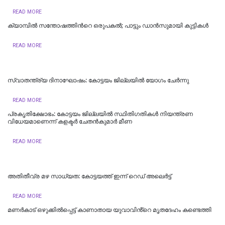
READ MORE
ക്യാമ്പിൽ സന്തോഷത്തിന്‍റെ ഒരുപകൽ; പാട്ടും ഡാൻസുമായി കുട്ടികൾ
READ MORE
സ്വാതന്ത്ര്യ ദിനാഘോഷം: കോട്ടയം ജില്ലയില്‍ യോഗം ചേർന്നു
READ MORE
പ്രകൃതിക്ഷോഭം: കോട്ടയം ജില്ലയിൽ സ്ഥിതിഗതികൾ നിയന്ത്രണ
വിധേയമാണെന്ന് കളക്ടർ ചേതൻകുമാർ മീണ
READ MORE
അതിതീവ്ര മഴ സാധ്യത: കോട്ടയത്ത് ഇന്ന് റെഡ് അലെർട്ട്
READ MORE
മണർകാട് ഒഴുക്കിൽപ്പെട്ട് കാണാതായ യുവാവിൻ്റെ മൃതദേഹം കണ്ടെത്തി