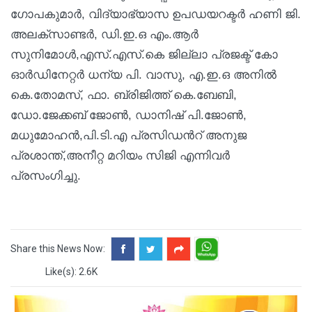
ഗോപകുമാര്‍, വിദ്യാഭ്യാസ ഉപഡയറക്ടര്‍ ഹണി ജി.
അലക്‌സാണ്ടര്‍, ഡി.ഇ.ഒ എം.ആര്‍
സുനിമോള്‍,എസ്.എസ്.കെ ജില്ലാ പ്രജക്ട് കോ
ഓര്‍ഡിനേറ്റര്‍ ധന്യ പി. വാസു, എ.ഇ.ഒ അനില്‍
കെ.തോമസ്, ഫാ. ബ്രിജിത്ത് കെ.ബേബി,
ഡോ.ജേക്കബ് ജോണ്‍, ഡാനിഷ് പി.ജോണ്‍,
മധുമോഹന്‍,പി.ടി.എ പ്രസിഡന്‍റ് അനുജ
പ്രശാന്ത്,അനീറ്റ മറിയം സിജി എന്നിവര്‍
പ്രസംഗിച്ചു.
Share this News Now:
Like(s): 2.6K