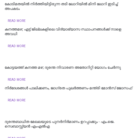
കോടിമതയിൽ നിർത്തിയിട്ടിരുന്ന തടി ലോറിയിൽ മിനി ലോറി ഇടിച്ച്
അപകടം
READ MORE
കനത്തമഴ; എട്ട് ജില്ലകളിലെ വിദ്യാഭ്യാസ സ്ഥാപനങ്ങൾക്ക് നാളെ
അവധി
READ MORE
കോട്ടയത്ത് കനത്ത മഴ; ദുരന്ത നിവാരണ അതോറിറ്റി യോഗം ചേർന്നു
READ MORE
നിർദേശങ്ങൾ പാലിക്കണം, ജാഗ്രത പുലർത്തണം-മന്ത്രി മോൻസ് ജോസഫ്
READ MORE
ദുരന്തബാധിത മേഖലയുടെ പുനർനിർമാണം ഉറപ്പാക്കും - എം.ജെ.
സെബാസ്റ്റ്യൻ എംഎൽഎ