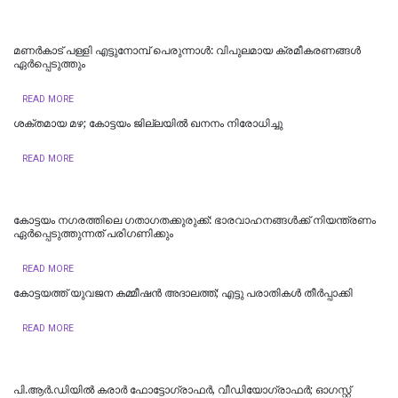
മണർകാട് പള്ളി എട്ടുനോമ്പ് പെരുന്നാൾ: വിപുലമായ ക്രമീകരണങ്ങൾ
ഏർപ്പെടുത്തും
READ MORE
ശക്തമായ മഴ; കോട്ടയം ജില്ലയില്‍ ഖനനം നിരോധിച്ചു
READ MORE
കോട്ടയം നഗരത്തിലെ ഗതാഗതക്കുരുക്ക്: ഭാരവാഹനങ്ങൾക്ക് നിയന്ത്രണം
ഏർപ്പെടുത്തുന്നത് പരിഗണിക്കും
READ MORE
കോട്ടയത്ത് യുവജന കമ്മീഷൻ അദാലത്ത്; എട്ടു പരാതികൾ തീർപ്പാക്കി
READ MORE
പി.ആർ.ഡിയിൽ കരാർ ഫോട്ടോഗ്രാഫർ, വീഡിയോഗ്രാഫർ; ഓഗസ്റ്റ്