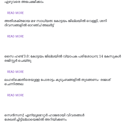
ഏഴുവരെ അപേക്ഷിക്കാം
READ MORE
അതിശക്തമായ മഴ സാധ്യത: കോട്ടയം ജില്ലയിൽ വെള്ളി, ശനി
ദിവസങ്ങളിൽ ഓറഞ്ച് അലർട്ട്
READ MORE
സൈ ഹണ്ട് 3.0: കോട്ടയം ജില്ലയിൽ വ്യാപക പരിശോധന; 14 കേസുകൾ
രജിസ്റ്റർ ചെയ്തു
READ MORE
ലഹരിക്കെതിരെയുള്ള പോരാട്ടം കുടുംബങ്ങളിൽ തുടങ്ങണം- രമേശ്
ചെന്നിത്തല
READ MORE
സെൻസസ്; എന്യൂമറേറ്റർ ഹാജരായി വിവരങ്ങൾ
ശേഖരിച്ചിട്ടില്ലായെങ്കിൽ അറിയിക്കണം