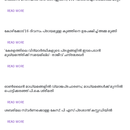
READ MORE
കോഴിക്കോട് 16 ​ദിവസം പ്രായമുള്ള കുഞ്ഞിനെ ഉപേക്ഷിച്ച് അമ്മ മുങ്ങി
READ MORE
'കേരളത്തിലെ വിദ്യാർത്ഥികളുടെ പ്രശ്നങ്ങളിൽ ഇടപെടാൻ
മുഖ്യമന്ത്രിക്ക് സമയമില്ല'- രാജീവ് ചന്ദ്രശേഖർ
READ MORE
ഓൺലൈൻ മാധ്യമങ്ങളിൽ വ്യാജപ്രചാരണം; മാധ്യമങ്ങൾക്ക് മുന്നിൽ
പൊട്ടിക്കരഞ്ഞ് പി.കെ ശ്രീമതി
READ MORE
ശബരിമല സ്വര്‍ണക്കൊള്ള കേസ്: പി എസ് പ്രശാന്ത് കസ്റ്റഡിയില്‍
READ MORE