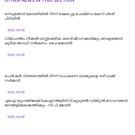
OTHER NEWS IN THIS SECTION
നെടുമങ്ങാട് കോടതിയില്‍ നിന്ന് രക്ഷപ്പെട്ട പോക്‌സോ കേസ് പ്രതി
പിടിയില്‍
READ MORE
ഗർഭപാത്രം നീക്കൽ ശസ്ത്രക്രിയ: കരാർ ജീവനക്കാർക്കും ശമ്പളത്തോട്
കൂടിയ അവധി നൽകണം- ഹൈക്കോടതി
READ MORE
പെൻഷൻ വിതരണത്തിൽ നിന്ന് സഹകരണ ബാങ്കുകളെ ഒഴിവാക്കി
സർക്കാർ
READ MORE
എഐ യുഗത്തിലേക്ക് കെഎസ്ആർടിസി:കൂടുതൽ ഡിജിറ്റൽ സേവനങ്ങൾ
ജനങ്ങളിലേക്കെത്തിക്കും– സി പി ജോൺ
READ MORE