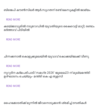
ബിജെപി കൗണ്‍സിലര്‍ ആര്‍.സുഗതന് രണ്ട് കേസുകളില്‍ ജാമ്യം
READ MORE
കടയ്ക്കാവൂരിൽ നടുറോഡില്‍ യുവതിയുടെ കൈവെട്ടി മാറ്റി; രണ്ടാം
ഭര്‍ത്താവ് പിടിയിൽ
READ MORE
ചിന്നക്കനാൽ കൊളുക്കുമലയില്‍ യുവാവ് കൊക്കയിലേക്ക് വീണു
READ MORE
നൂറുദിന കർമപരിപാടി:'സമഗ്ര 2026' ജൂലൈ23-ന് മുഖ്യമന്ത്രി
ഉദ്ഘാടനം ചെയ്യും- മന്ത്രി കെ എ തുളസി
READ MORE
ഹൈക്കോടതിക്ക് മുന്നില്‍ ജീവനൊടുക്കാന്‍ ശ്രമിച്ച് ദമ്പതികള്‍