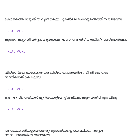
കേരളത്തെ നടുക്കിയ മുണ്ടക്കൈ-ചൂരല്‍മല മഹാദുരന്തത്തിന് രണ്ടാണ്ട്
READ MORE
കുണ്ടറ കസ്റ്റഡി മര്‍ദ്ദന ആരോപണം: സിപിഒ ശ്രീജിത്തിന് സസ്‌പെന്‍ഷന്‍
READ MORE
വിദ്യാര്‍ത്ഥികള്‍ക്കെതിരെ വിദ്വേഷ പരാമര്‍ശം; ടി ജി മോഹന്‍
ദാസിനെതിരെ കേസ്
READ MORE
ഓണം സ്‌പെഷ്യൽ എൻഫോഴ്സ്മെന്റ് ശക്തമാക്കും- മന്ത്രി എം ലിജു
READ MORE
അപകടകാരികളായ തെരുവുനായ്ക്കളെ കൊല്ലാം; തദ്ദേശ
സ്ഥാപനങ്ങൾക്ക് അനുമതി