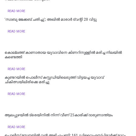
READ MORE
'സാബു ജേക്കബ് ചതിച്ചു'; അഖിൽ മാരാർ ട്വന്റി 20 വിട്ടു
READ MORE
കൊല്ലത്ത് കാണാതായ യുവാവിനെ കിണറിനുള്ളിൽ മരിച്ച നിലയിൽ
കണ്ടെത്തി
READ MORE
കുണ്ടറയിൽ പൊലീസ് കസ്റ്റഡിയിലെടുത്ത് വിട്ടയച്ച യുവാവ്
ചികിത്സയിലിരിക്കെ മരിച്ചു
READ MORE
ആലപ്പുഴയിൽ ട്രെയിനില്‍ നിന്ന് വീണ് 25കാരിക്ക് ദാരുണാന്ത്യം
READ MORE
പൊലീസ് സേനയിൽ വൻ അഴിച്ചുപണി; 161 ഡിവൈഎസ്പിമാര്‍ക്ക് മാറ്റം