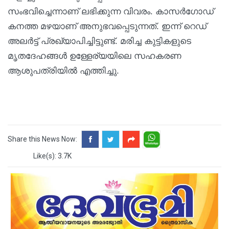
സംഭവിച്ചെന്നാണ് ലഭിക്കുന്ന വിവരം. കാസർ​ഗോഡ്
കനത്ത മഴയാണ് അനുഭവപ്പെടുന്നത്. ഇന്ന് റെഡ്
അലർട്ട് പ്രഖ്യാപിച്ചിട്ടുണ്ട്. മരിച്ച കുട്ടികളുടെ
മൃതദേഹങ്ങൾ ഉള്ളേര്യയിലെ സഹകരണ
ആശുപത്രിയിൽ എത്തിച്ചു.
Share this News Now:
Like(s): 3.7K