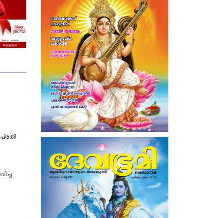
പ്രതി
ിച്ച