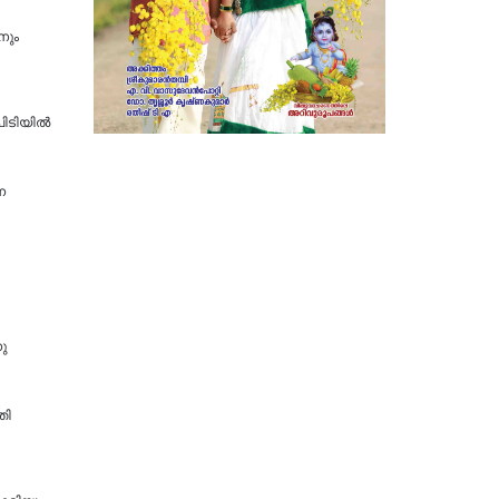
നും
 പിടിയിൽ
ന
ു
തി