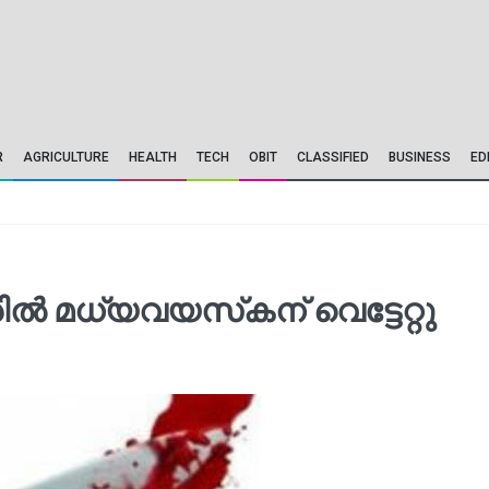
R
AGRICULTURE
HEALTH
TECH
OBIT
CLASSIFIED
BUSINESS
ED
്‍ മധ്യവയസ്‌കന് വെട്ടേറ്റു