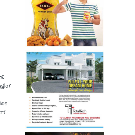
്.
ടിന്
ിടെ
ണ്