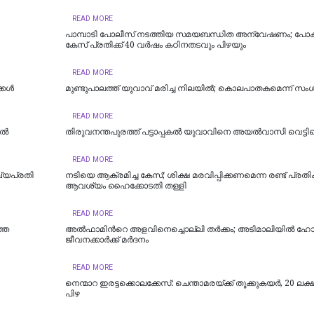
READ MORE
പാമ്പാടി പോലീസ് നടത്തിയ സമയബന്ധിത അന്വേഷണം; പ
കേസ് പ്രതിക്ക് 40 വർഷം കഠിനതടവും പിഴയും
READ MORE
്കൾ
മുണ്ടുപാലത്ത് യുവാവ് മരിച്ച നിലയില്‍; കൊലപാതകമെന്ന് സ
READ MORE
ിൽ
തിരുവനന്തപുരത്ത് പട്ടാപ്പകൽ യുവാവിനെ അയൽവാസി വെട്ടിക
READ MORE
ഖ്യപ്രതി
നടിയെ ആക്രമിച്ച കേസ്; ശിക്ഷ മരവിപ്പിക്കണമെന്ന രണ്ട് പ്രത
ആവശ്യം ഹൈക്കോടതി തള്ളി
READ MORE
ഞ്ഞ
അൽഫാമിന്‍റെ അളവിനെച്ചൊല്ലി തർക്കം; അടിമാലിയിൽ ഹോട്ട
ജീവനക്കാര്‍ക്ക് മര്‍ദനം
READ MORE
നെന്മാറ ഇരട്ടക്കൊലക്കേസ്: ചെന്താമരയ്ക്ക് തൂക്കുകയർ, 20 ലക്
പിഴ