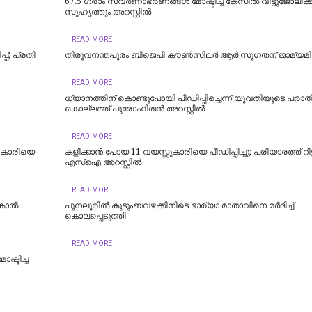
67.5 ഗ്രാം സ്വർണാഭരണങ്ങൾ മോഷ്ടിച്ച കേസിൽ വീട്ടുജോലിക്
സുഹൃത്തും അറസ്റ്റിൽ
READ MORE
പ്; പ്രതി
തിരുവനന്തപുരം ബിജെപി കൗൺസിലർ ആർ സുഗതന് ജാമ്യമി
READ MORE
ധ്യാനത്തിന് കൊണ്ടുപോയി പീഡിപ്പിച്ചെന്ന് യുവതിയുടെ പരാതി
കൊല്ലത്ത് പുരോഹിതന്‍ അറസ്റ്റില്‍
READ MORE
 കാരിയെ
കളിക്കാൻ പോയ 11 വയസ്സുകാരിയെ പീഡിപ്പിച്ചു; പരിയാരത്ത് റിട്
എസ്ഐ അറസ്റ്റിൽ
READ MORE
ാല്‍
പുനലൂരിൽ കുടുംബവഴക്കിനിടെ ഭാര്യാ മാതാവിനെ മർദിച്ച്
കൊലപ്പെടുത്തി
READ MORE
ഷ്ടിച്ച