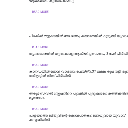
യുവാവിനെ കുത്തിക്കൊന്നു
READ MORE
പിഴകിൽ തട്ടുകടയിൽ മോഷണം; ക്യാമറയിൽ കുടുങ്ങി യുവാക
READ MORE
തൃക്കാക്കരയിൽ യുവാക്കളെ ആക്രമിച്ച സംഭവം; 3 പേർ പിടിയ
READ MORE
കാനഡയിൽ ജോലി വാഗ്ദാനം ചെയ്ത് 5.37 ലക്ഷം രൂപ തട്ടി; മു
തമിഴ്നാട്ടിൽ നിന്ന് പിടിയിൽ
READ MORE
തിരൂർ സിവിൽ സ്റ്റേഷന്‍റെ പുറകിൽ പുരുഷന്‍റെ കത്തിക്കരി
മൃതദേഹം
READ MORE
പാളയത്തെ ബിജുവിന്റെ കൊലപാതകം; ബന്ധുവായ യുവാവ്
കസ്റ്റഡിയില്‍