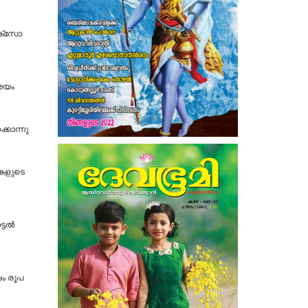
ോക്സോ
ംശയം
്കൊന്നു
ികളുടെ
ല്‍
ഷം രൂപ