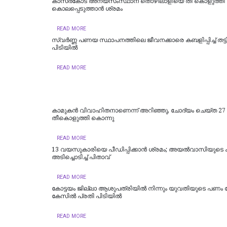
കാസര്‍കോട് അന്യസംസ്ഥാന തൊഴിലാളിയെ തീ കൊളുത്തി
കൊലപ്പെടുത്താന്‍ ശ്രമം
READ MORE
സ്വർണ്ണ പണയ സ്ഥാപനത്തിലെ ജീവനക്കാരെ കബളിപ്പിച്ച് തട്ടിപ്
പിടിയില്‍
READ MORE
കാമുകൻ വിവാഹിതനാണെന്ന് അറിഞ്ഞു, ചോദ്യം ചെയ്ത 27
തീകൊളുത്തി കൊന്നു
READ MORE
13 വയസുകാരിയെ പീഡിപ്പിക്കാൻ ശ്രമം; അയല്‍വാസിയുടെ ക
അടിച്ചൊടിച്ച് പിതാവ്
READ MORE
കോട്ടയം ജില്ലാ ആശുപത്രിയിൽ നിന്നും യുവതിയുടെ പണം മോ
കേസിൽ പ്രതി പിടിയിൽ
READ MORE