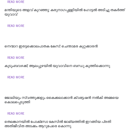
READ MORE
മന്തിയുടെ അളവ് കുറഞ്ഞു; കരുനാ​ഗപ്പള്ളിയിൽ ഹോട്ടല്‍ അടിച്ചു തകര്‍ത്ത്
യുവാവ്
READ MORE
നെന്മാറ ഇരട്ടക്കൊലപാതക കേസ്: ചെന്താമര കുറ്റക്കാരൻ
READ MORE
കുടുംബവഴക്ക്; ആലപ്പുഴയില്‍ യുവാവിനെ ബന്ധു കുത്തിക്കൊന്നു
READ MORE
ജോലിയും സ്വത്തുക്കളും കൈക്കലാക്കാൻ ക്വട്ടേഷൻ നൽകി അമ്മയെ
കൊലപ്പെടുത്തി
READ MORE
തെലങ്കാനയിൽ പോക്‌സോ കേസില്‍ ജാമ്യത്തില്‍ ഇറങ്ങിയ പ്രതി
അതിജീവിത അടക്കം ആറുപേരെ കൊന്നു