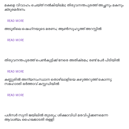
മകളെ വിവാഹം ചെയ്ത് നൽകിയില്ല; തിരുവനന്തപുരത്ത് അച്ഛനും മകനും
ക്രൂരമര്‍ദനം
READ MORE
അടൂരിലെ ഷെഹ്‌നയുടെ മരണം; ആണ്‍സുഹൃത്ത് അറസ്റ്റില്‍
READ MORE
തിരുവനന്തപുരത്ത് പെൺകുട്ടിക്ക് നേരെ അതിക്രമം; രണ്ട് പേർ പിടിയിൽ
READ MORE
കണ്ണൂരിൽ അന്യസംസ്ഥാന തൊഴിലാളിയെ കഴുത്തറുത്ത് കൊന്നു;
സഹോദരി ഭർത്താവ് കസ്റ്റഡിയിൽ
READ MORE
പള്‍സര്‍ സുനി ജയിലില്‍ തുടരും; ശിക്ഷാവിധി മരവിപ്പിക്കണമെന്ന
ആവശ്യം ഹൈക്കോടതി തള്ളി