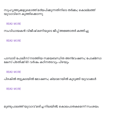
സുഹൃത്തുക്കളുമൊത്ത് മദ്യപിക്കുന്നതിനിടെ തര്‍ക്കം; കൊല്ലത്ത്
യുവാവിനെ കുത്തിക്കൊന്നു
READ MORE
സംവിധായകൻ വിജീഷ് മണിയുടെ ജീപ്പ് അജ്ഞാതർ കത്തിച്ചു
READ MORE
പാമ്പാടി പോലീസ് നടത്തിയ സമയബന്ധിത അന്വേഷണം; പോക്സോ
കേസ് പ്രതിക്ക് 40 വർഷം കഠിനതടവും പിഴയും
READ MORE
പിഴകിൽ തട്ടുകടയിൽ മോഷണം; ക്യാമറയിൽ കുടുങ്ങി യുവാക്കൾ
READ MORE
മുണ്ടുപാലത്ത് യുവാവ് മരിച്ച നിലയില്‍; കൊലപാതകമെന്ന് സംശയം