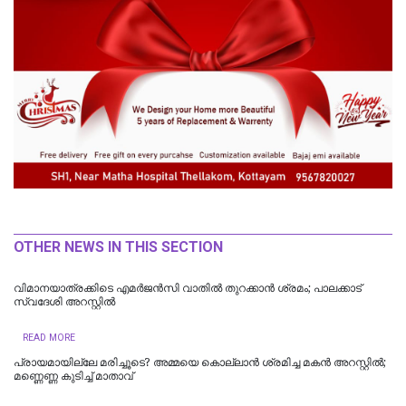
OTHER NEWS IN THIS SECTION
വിമാനയാത്രക്കിടെ എമര്‍ജന്‍സി വാതില്‍ തുറക്കാന്‍ ശ്രമം; പാലക്കാട്
സ്വദേശി അറസ്റ്റില്‍
READ MORE
പ്രായമായില്ലേ മരിച്ചൂടെ? അമ്മയെ കൊല്ലാൻ ശ്രമിച്ച മകൻ അറസ്റ്റിൽ;
മണ്ണെണ്ണ കുടിച്ച് മാതാവ്