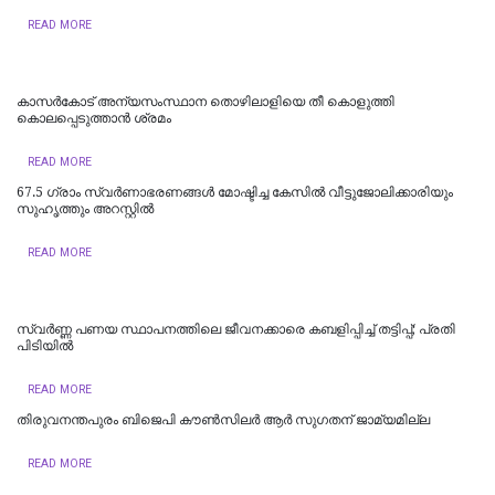
READ MORE
കാസര്‍കോട് അന്യസംസ്ഥാന തൊഴിലാളിയെ തീ കൊളുത്തി
കൊലപ്പെടുത്താന്‍ ശ്രമം
READ MORE
67.5 ഗ്രാം സ്വർണാഭരണങ്ങൾ മോഷ്ടിച്ച കേസിൽ വീട്ടുജോലിക്കാരിയും
സുഹൃത്തും അറസ്റ്റിൽ
READ MORE
സ്വർണ്ണ പണയ സ്ഥാപനത്തിലെ ജീവനക്കാരെ കബളിപ്പിച്ച് തട്ടിപ്പ്; പ്രതി
പിടിയില്‍
READ MORE
തിരുവനന്തപുരം ബിജെപി കൗൺസിലർ ആർ സുഗതന് ജാമ്യമില്ല
READ MORE