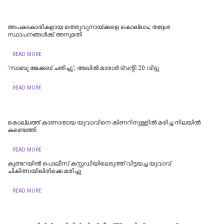
അപകടകാരികളായ തെരുവുനായ്ക്കളെ കൊല്ലാം; തദ്ദേശ
സ്ഥാപനങ്ങൾക്ക് അനുമതി
READ MORE
'സാബു ജേക്കബ് ചതിച്ചു'; അഖിൽ മാരാർ ട്വന്റി 20 വിട്ടു
READ MORE
കൊല്ലത്ത് കാണാതായ യുവാവിനെ കിണറിനുള്ളിൽ മരിച്ച നിലയിൽ
കണ്ടെത്തി
READ MORE
കുണ്ടറയിൽ പൊലീസ് കസ്റ്റഡിയിലെടുത്ത് വിട്ടയച്ച യുവാവ്
ചികിത്സയിലിരിക്കെ മരിച്ചു
READ MORE