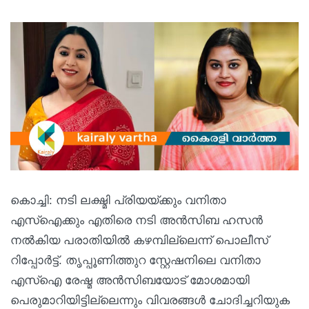
കൊച്ചി: നടി ലക്ഷ്മി പ്രിയയ്ക്കും വനിതാ
എസ്‌ഐക്കും എതിരെ നടി അൻസിബ ഹസൻ
നൽകിയ പരാതിയിൽ കഴമ്പില്ലെന്ന് പൊലീസ്
റിപ്പോർട്ട്. തൃപ്പൂണിത്തുറ സ്റ്റേഷനിലെ വനിതാ
എസ്‌ഐ രേഷ്മ അൻസിബയോട് മോശമായി
പെരുമാറിയിട്ടില്ലെന്നും വിവരങ്ങൾ ചോദിച്ചറിയുക