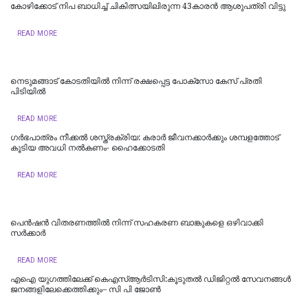
കോഴിക്കോട് നിപ ബാധിച്ച് ചികിത്സയിലിരുന്ന 43കാരന്‍ ആശുപത്രി വിട്ടു
READ MORE
നെടുമങ്ങാട് കോടതിയില്‍ നിന്ന് രക്ഷപ്പെട്ട പോക്‌സോ കേസ് പ്രതി
പിടിയില്‍
READ MORE
ഗർഭപാത്രം നീക്കൽ ശസ്ത്രക്രിയ: കരാർ ജീവനക്കാർക്കും ശമ്പളത്തോട്
കൂടിയ അവധി നൽകണം- ഹൈക്കോടതി
READ MORE
പെൻഷൻ വിതരണത്തിൽ നിന്ന് സഹകരണ ബാങ്കുകളെ ഒഴിവാക്കി
സർക്കാർ
READ MORE
എഐ യുഗത്തിലേക്ക് കെഎസ്ആർടിസി:കൂടുതൽ ഡിജിറ്റൽ സേവനങ്ങൾ
ജനങ്ങളിലേക്കെത്തിക്കും– സി പി ജോൺ