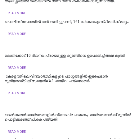
ആലപ്പുഴയിൽ ട്രെയിനില്‍ നിന്ന് വീണ് 25കാരിക്ക് ദാരുണാന്ത്യം
READ MORE
പൊലീസ് സേനയിൽ വൻ അഴിച്ചുപണി; 161 ഡിവൈഎസ്പിമാര്‍ക്ക് മാറ്റം
READ MORE
കോഴിക്കോട് 16 ​ദിവസം പ്രായമുള്ള കുഞ്ഞിനെ ഉപേക്ഷിച്ച് അമ്മ മുങ്ങി
READ MORE
'കേരളത്തിലെ വിദ്യാർത്ഥികളുടെ പ്രശ്നങ്ങളിൽ ഇടപെടാൻ
മുഖ്യമന്ത്രിക്ക് സമയമില്ല'- രാജീവ് ചന്ദ്രശേഖർ
READ MORE
ഓൺലൈൻ മാധ്യമങ്ങളിൽ വ്യാജപ്രചാരണം; മാധ്യമങ്ങൾക്ക് മുന്നിൽ
പൊട്ടിക്കരഞ്ഞ് പി.കെ ശ്രീമതി
READ MORE