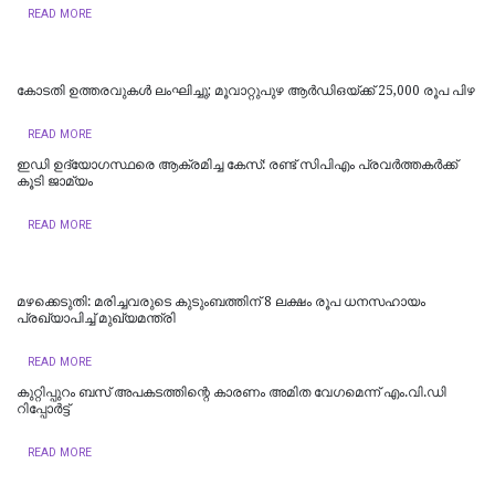
READ MORE
കോടതി ഉത്തരവുകൾ ലംഘിച്ചു; മൂവാറ്റുപുഴ ആർഡിഒയ്ക്ക് 25,000 രൂപ പിഴ
READ MORE
ഇഡി ഉദ്യോഗസ്ഥരെ ആക്രമിച്ച കേസ്: രണ്ട് സിപിഎം പ്രവർത്തകർക്ക്
കൂടി ജാമ്യം
READ MORE
മഴക്കെടുതി: മരിച്ചവരുടെ കുടുംബത്തിന് 8 ലക്ഷം രൂപ ധനസഹായം
പ്രഖ്യാപിച്ച് മുഖ്യമന്ത്രി
READ MORE
കുറ്റിപ്പുറം ബസ് അപകടത്തിന്റെ കാരണം അമിത വേഗമെന്ന് എം.വി.ഡി
റിപ്പോര്‍ട്ട്
READ MORE