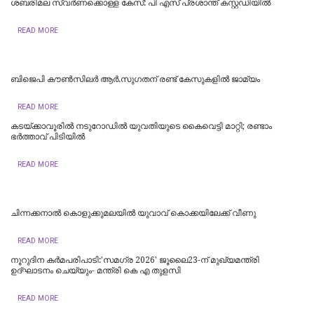
ശബരിമല സ്വര്‍ണക്കൊള്ള കേസ്: പി എസ് പ്രശാന്ത് കസ്റ്റഡിയില്‍
READ MORE
ബിജെപി കൗണ്‍സിലര്‍ ആര്‍.സുഗതന് രണ്ട് കേസുകളില്‍ ജാമ്യം
READ MORE
കടയ്ക്കാവൂരിൽ നടുറോഡില്‍ യുവതിയുടെ കൈവെട്ടി മാറ്റി; രണ്ടാം
ഭര്‍ത്താവ് പിടിയിൽ
READ MORE
ചിന്നക്കനാൽ കൊളുക്കുമലയില്‍ യുവാവ് കൊക്കയിലേക്ക് വീണു
READ MORE
നൂറുദിന കർമപരിപാടി:'സമഗ്ര 2026' ജൂലൈ23-ന് മുഖ്യമന്ത്രി
ഉദ്ഘാടനം ചെയ്യും- മന്ത്രി കെ എ തുളസി
READ MORE