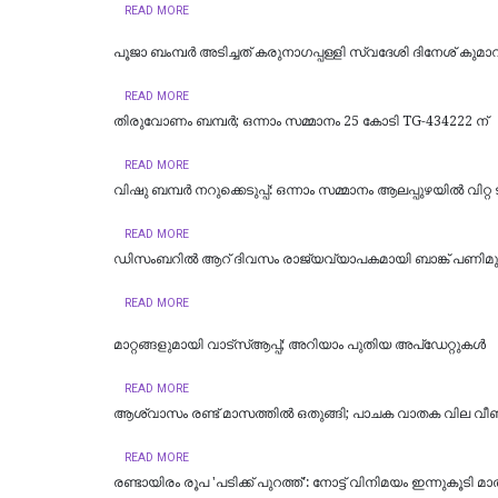
READ MORE
പൂജാ ബംമ്പർ അടിച്ചത് കരുനാഗപ്പള്ളി സ്വദേശി ദിനേശ് കുമാറ
READ MORE
തിരുവോണം ബമ്പർ; ഒന്നാം സമ്മാനം 25 കോടി TG-434222 ന്
READ MORE
വിഷു ബമ്പർ നറുക്കെടുപ്പ്: ഒന്നാം സമ്മാനം ആലപ്പുഴയില്‍ വിറ്റ ടിക
READ MORE
ഡിസംബറിൽ ആറ് ദിവസം രാജ്യവ്യാപകമായി ബാങ്ക് പണിമുടക
READ MORE
മാറ്റങ്ങളുമായി വാട്സ്ആപ്പ്; അറിയാം പുതിയ അപ്ഡേറ്റുകൾ
READ MORE
ആശ്വാസം രണ്ട് മാസത്തില്‍ ഒതുങ്ങി; പാചക വാതക വില വീണ്ടു
READ MORE
രണ്ടായിരം രൂപ 'പടിക്ക് പുറത്ത്': നോട്ട് വിനിമയം ഇന്നുകൂടി മാ