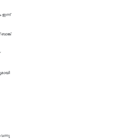
 ഇന്ന്
 ബാങ്ക്
പുമായി
 വന്നു