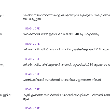
രൂപ
വിശ്വാസ്യതയാണ് കേരള ലോട്ടറിയുടെ മുഖമുദ്ര- തിരുവഞ്ച
രാധാകൃഷ്ണൻ
READ MORE
്
സ്വർണവിലയിൽ ഇടിവ്; ഒറ്റയടിക്ക് 1040 രൂപ കുറഞ്ഞു
READ MORE
സ്വർണവിലയിൽ വൻ വർധനവ്; ഒറ്റയടിക്ക് കൂടിയത് 2160 രൂപ
READ MORE
്ഞു
സ്വര്‍ണവില തിരിച്ചുകയറി തുടങ്ങി; ഒറ്റയടിക്ക് 1080 രൂപയുടെ 
READ MORE
ചാഞ്ചാടിയാടി സ്വർണവില; അറിയാം ഇന്നത്തെ നിരക്ക്
READ MORE
യ ഇടിവ്
കുതിച്ച് പാഞ്ഞ് സ്വര്‍ണവില; ഒറ്റയടിക്ക് കൂടിയത് പതിനായിരത
രൂപ
READ MORE