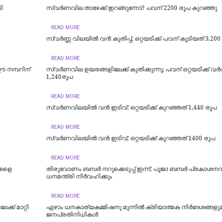
ടി
സ്വർണവില താഴേക്ക് ഇറങ്ങുന്നോ? പവന് 2200 രൂപ കുറഞ്ഞു
READ MORE
സ്വര്‍ണ്ണ വിലയില്‍ വന്‍ കുതിപ്പ്, ഒറ്റയടിക്ക് പവന് കൂടിയത് 3,20
READ MORE
ഈ നമ്പറിന്
സ്വര്‍ണവില ഉയരങ്ങളിലേക്ക് കുതിക്കുന്നു; പവന് ഒറ്റയടിക്ക് വര്‍ധ
1,240രൂപ
READ MORE
സ്വർണവിലയിൽ വൻ ഇടിവ്: ഒറ്റയടിക്ക് കുറഞ്ഞത് 1,440 രൂപ
READ MORE
സ്വർണവിലയിൽ വൻ ഇടിവ്; ഒറ്റയടിക്ക് കുറഞ്ഞത് 1400 രൂപ
READ MORE
്കളെ
തിരുവോണം ബമ്പർ നറുക്കെടുപ്പ് ഇന്ന്; പൂജാ ബമ്പർ പ്രകാശനവ
ധനമന്ത്രി നിർവഹിക്കും
READ MORE
്ക് മാറ്റി
ഏഴാം ധനകാര്യകമ്മിഷനു മുന്നിൽ ക്രിയാത്മക നിർദേശങ്ങളു
ജനപ്രതിനിധികൾ