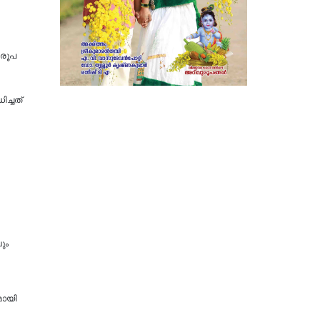
0 രൂപ
ിച്ചത്
ും
മായി