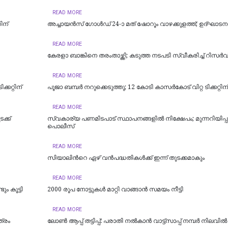
READ MORE
ിന്
അച്ചായൻസ് ഗോൾഡ് 24-ാ മത് ഷോറൂം വാഴക്കുളത്ത്; ഉദ്ഘാടനം
READ MORE
കേരളാ ബാങ്കിനെ തരംതാഴ്ത്തി; കടുത്ത നടപടി സ്വീകരിച്ച് റിസര്‍വ്
READ MORE
്കറ്റിന്
പൂജാ ബമ്പർ നറുക്കെടുത്തു; 12 കോടി കാസര്‍കോട് വിറ്റ ടിക്കറ്റിന്
READ MORE
്ക്
സ്വകാര്യ പണമിടപാട് സ്ഥാപനങ്ങളില്‍ നിക്ഷേപം; മുന്നറിയിപ്
പൊലീസ്
READ MORE
സിയാലിന്‍റെ ഏഴ് വൻപദ്ധതികള്‍ക്ക് ഇന്ന് തുടക്കമാകും
READ MORE
ം കൂട്ടി
2000 രൂപ നോട്ടുകൾ മാറ്റി വാങ്ങാൻ സമയം നീട്ടി
READ MORE
ത്രം
ലോൺ ആപ്പ് തട്ടിപ്പ്: പരാതി നൽകാൻ വാട്ട്സാപ്പ് നമ്പർ നിലവിൽ