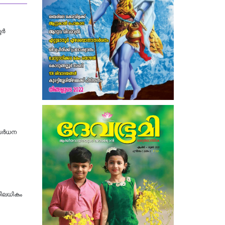
ൂർ
വര്‍ധന
്തിലധികം