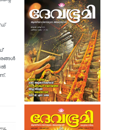
ഡ്
്'
ങ്ങള്‍
ല്‍
ണ്.