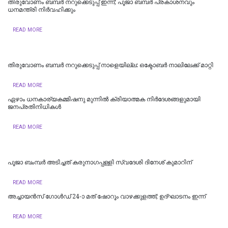
തിരുവോണം ബമ്പർ നറുക്കെടുപ്പ് ഇന്ന്; പൂജാ ബമ്പർ പ്രകാശനവും
ധനമന്ത്രി നിർവഹിക്കും
READ MORE
തിരുവോണം ബമ്പര്‍ നറുക്കെടുപ്പ് നാളെയില്ല: ഒക്ടോബര്‍ നാലിലേക്ക് മാറ്റി
READ MORE
ഏഴാം ധനകാര്യകമ്മിഷനു മുന്നിൽ ക്രിയാത്മക നിർദേശങ്ങളുമായി
ജനപ്രതിനിധികൾ
READ MORE
പൂജാ ബംമ്പർ അടിച്ചത് കരുനാഗപ്പള്ളി സ്വദേശി ദിനേശ് കുമാറിന്
READ MORE
അച്ചായൻസ് ഗോൾഡ് 24-ാ മത് ഷോറൂം വാഴക്കുളത്ത്; ഉദ്ഘാടനം ഇന്ന്
READ MORE