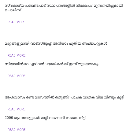
സ്വകാര്യ പണമിടപാട് സ്ഥാപനങ്ങളില്‍ നിക്ഷേപം; മുന്നറിയിപ്പുമായി
പൊലീസ്
READ MORE
മാറ്റങ്ങളുമായി വാട്സ്ആപ്പ്; അറിയാം പുതിയ അപ്ഡേറ്റുകൾ
READ MORE
സിയാലിന്‍റെ ഏഴ് വൻപദ്ധതികള്‍ക്ക് ഇന്ന് തുടക്കമാകും
READ MORE
ആശ്വാസം രണ്ട് മാസത്തില്‍ ഒതുങ്ങി; പാചക വാതക വില വീണ്ടും കൂട്ടി
READ MORE
2000 രൂപ നോട്ടുകൾ മാറ്റി വാങ്ങാൻ സമയം നീട്ടി
READ MORE